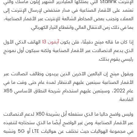
الإنترنت Starlink التي يمتلكها المليادرير الشهير إيلون ماسك والتي
تعتمد على الأقمار الصناعية في مدار منخفض لإرسال الإنترنت إلى
العملاء وتجنب بعض المخاطر الشائعة للإنترنت عبر الأقمار الصناعية،
بما في ذلك زمن الانتقال العالي وانقطاع التيار الكهربائي.
إذا كان ما قاله مينج دقيقًا، فلن يكون
آيفون 13
الهاتف الذكي الأول
الذي يدعم الاتصالات عبر الأقمار الصناعية ولكنه سيكون أول نموذج
رئيسي يقوم بذلك.
ويقول مينج إن البائعين الآخرين الذين يريدون وظائف اتصالات عبر
الأقمار الصناعية سيتعين عليهم الانتظار لمدة عام حتى وقت ما في
عام 2022، وسيتعين عليهم استخدام شريحة النطاق الأساسي X65
القادمة.
وليس واضح حاليا ما الذي ستفعله أبل بشريحة X60 لدعم الاتصالات
عبر الأقمار الصناعية. ومن غير الواضح أيضًا ما الذي ستحتاجه لتنفيذه
في مجموعة الهوائيات حيث تختلف عن هوائيات LTE أو 5G وتشبه