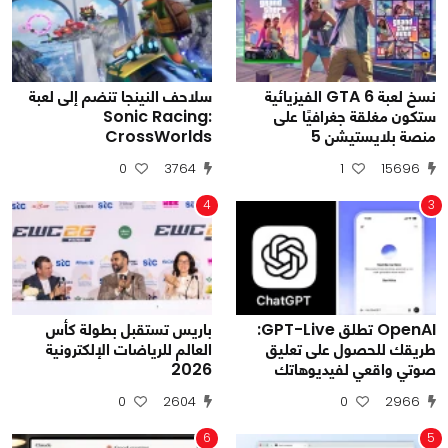
نسخ لعبة GTA 6 الفيزيائية
سلاحف النينجا تنضم إلى لعبة
ستكون مغلقة جغرافيًا على
Sonic Racing:
منصة بلايستيشن 5
CrossWorlds
0
3764
1
15696
4
3
OpenAI تطلق GPT-Live:
باريس تستقبل بطولة كأس
طريقك للحصول على تعليق
العالم للرياضات الإلكترونية
صوتي واقعي لفيديوهاتك
2026
0
2604
0
2966
6
5