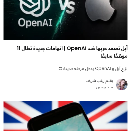
آبل تصعد حربها ضد OpenAI | اتهامات جديدة تطال 11
موظفًا سابقًا
نزاع آبل و OpenAI يدخل مرحلة جديدة ⚖️
بقلم زينب شريف
منذ يومين