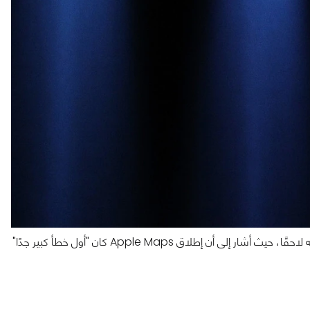
جاءت تصريحات كوك خلال اجتماع داخلي مع موظفي الشركة تم تسريبه لاحقًا، حيث أشار إلى أن إطلاق Apple Maps كان "أول خطأ كبير جدًا"