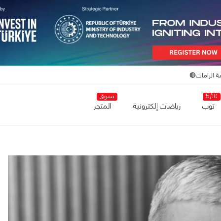
ة الرامات🔴
5/10
تسوق
توب
رياضات إلكترونية
المتجر