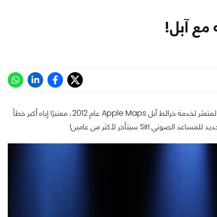
 مع آبل!
، إنه يندم على الإطلاق المتعثر لخدمة خرائط آبل Apple Maps عام 2012، معتبرًا إياه أكبر خطأ
د الصوتي Siri سيتأخر لأكثر من عامين!