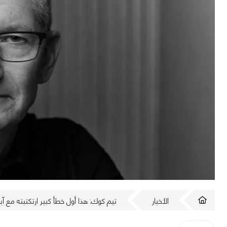
الأخبار
تيم كوك: هذا أول خطأ كبير ارتكتبته مع آب