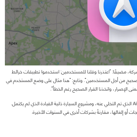
ربة إطلاق Apple Maps كانت "قيّمة" للشركة، مضيفًا: "اعتذرنا وقلنا للمستخدمين: استخدموا تطبيقات خرائط
 الصحيح من أجل المستخدمين". وتابع: "هذا مثال على وضع المستخدم في
عنى الإصرار، واتخذنا القرار الصحيح رغم الخطأ".
كما أشار كوك إلى أخطاء أخرى يندم عليها، مثل مشروع شاحن AirPower الذي تم التخلي عنه، ومشروع السيارة ذاتية القيادة الذي لم يكتمل.