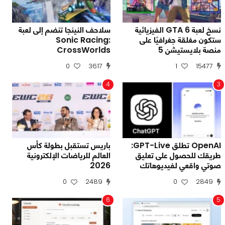
نسخ لعبة GTA 6 الفيزيائية
سلاحف النينجا تنضم إلى لعبة
ستكون مغلقة جغرافيًا على
Sonic Racing:
منصة بلايستيشن 5
CrossWorlds
0
3617
1
15477
4
3
OpenAI تطلق GPT-Live:
باريس تستقبل بطولة كأس
طريقك للحصول على تعليق
العالم للرياضات الإلكترونية
صوتي واقعي لفيديوهاتك
2026
0
2489
0
2849
6
5