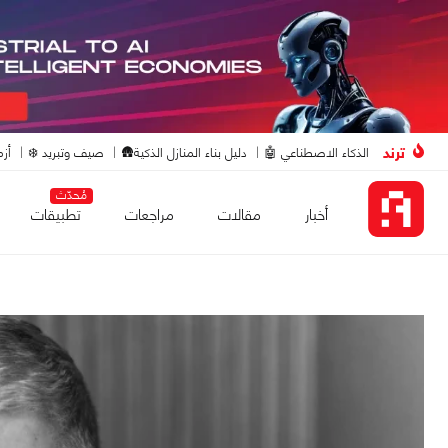
ترند
الذكاء الاصطناعي 🤖
دليل بناء المنازل الذكية🛖
صيف وتبريد ❄️
أزم
مُحدّث
أخبار
مقالات
مراجعات
تطبيقات