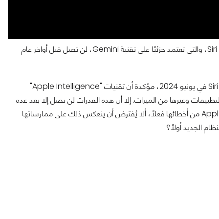
فقد كشفت Google مؤخرًا أن النسخة المطورة من المساعد الصوتي Siri، والتي تعتمد جزئيًا على تقنية Gemini، لن تصل قبل أواخر عام
وتكمن المشكلة في أن Apple كانت قد أعلنت عن النسخة الجديدة من Siri في يونيو 2024، مؤكدة أن تقنيات "Apple Intelligence"
قات وغيرها من الميزات. إلا أن هذه القدرات لن تصل إلا بعد عدة
أشهر طويلة، أي بعد أكثر من عامين على الموعد الموعود. فإذا تعلمت Apple من أخطائها فعلًا، ألا يُفترض أن ينعكس ذلك على ممارساتها
ام الجديد أولًا؟