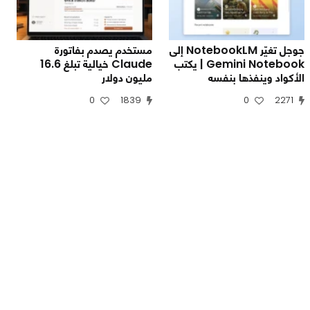
جوجل تغيّر NotebookLM إلى
مستخدم يصدم بفاتورة
Gemini Notebook | يكتب
Claude خيالية تبلغ 16.6
الأكواد وينفذها بنفسه
مليون دولار
0
1839
0
2271