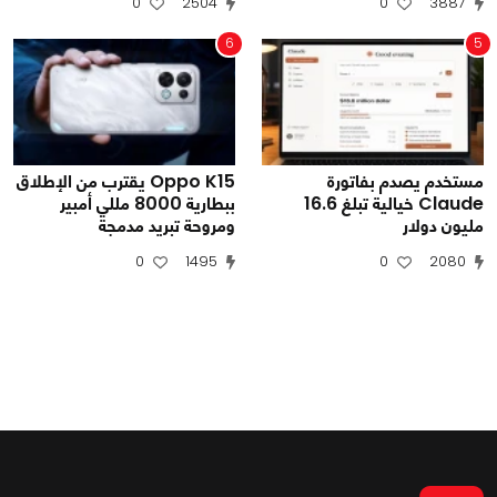
0
2504
0
3887
6
5
مستخدم يصدم بفاتورة
Oppo K15 يقترب من الإطلاق
Claude خيالية تبلغ 16.6
ببطارية 8000 مللي أمبير
مليون دولار
ومروحة تبريد مدمجة
0
1495
0
2080