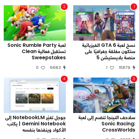
2
1
نسخ لعبة GTA 6 الفيزيائية
لعبة Sonic Rumble Party
ستكون مغلقة جغرافيًا على
تستقبل فعالية Clean
منصة بلايستيشن 5
Sweepstakes
0
6683
1
15879
4
3
سلاحف النينجا تنضم إلى لعبة
جوجل تغيّر NotebookLM إلى
Sonic Racing:
Gemini Notebook | يكتب
CrossWorlds
الأكواد وينفذها بنفسه