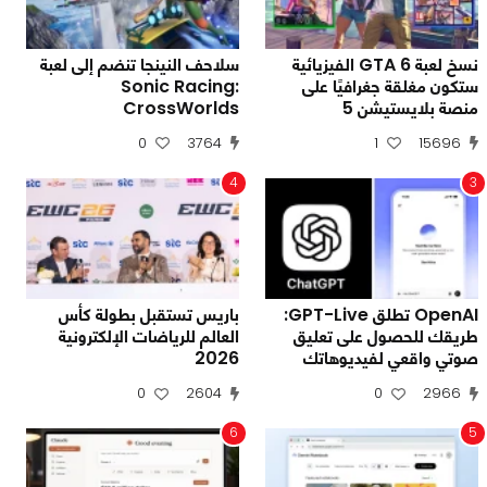
نسخ لعبة GTA 6 الفيزيائية
سلاحف النينجا تنضم إلى لعبة
ستكون مغلقة جغرافيًا على
Sonic Racing:
منصة بلايستيشن 5
CrossWorlds
0
3764
1
15696
4
3
OpenAI تطلق GPT-Live:
باريس تستقبل بطولة كأس
طريقك للحصول على تعليق
العالم للرياضات الإلكترونية
صوتي واقعي لفيديوهاتك
2026
0
2604
0
2966
6
5