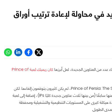
 في محاولة لإعادة ترتيب أوراق
 عدد من العناوين الجديدة، لعل أبرزها
كان ريميك لعبة Prince of
من بين جميع الشائعات التي أحاطت بلعبة Prince of Persia: The Sands of Time Remake، لم يكن كثيرون يتوقعون إلغاءها. لكن
للأسف، هذا ما حدث بالفعل، إلى جانب إلغاء أربع ألعاب أخرى لم يُعلن عنها سابقًا (من بينها ثلاث عناوين جديدة كليًا IPs)، إضافة إلى لعبة
دة هيكلة كبرى على المستويات التنظيمية والتشغيلية ومحفظة
لمدى الطويل.