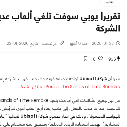
ألعاب
تقرير| يوبي سوفت تلغي ألعاب عديد
الشركة
2026-01-22 - منذ 6 أشهر
اخر تحديث - بتاريخ 2026-01-22
0
956
يبدو أن
شركة Ubisoft
تواجه عاصفة قوية جدًا، حيث قررت الشركة إلغاء
Persia: The Sands of Time Remake المُنتظر بشدة.
للهواتف المحمولة، وذلك في إطار خضوع
شركة Ubisoft
لعملية "إعا
المشاريع"، بهدف استعادة الريادة الإبداعية وتحقيق نمو مستدام على ا