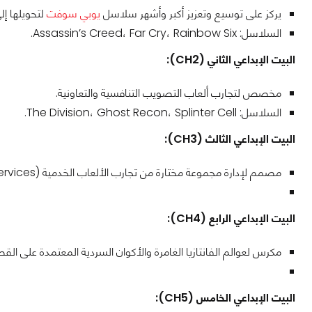
يركز على توسيع وتعزيز أكبر وأشهر سلاسل
يوبي سوفت
لتحويلها إل
السلاسل: Assassin’s Creed، Far Cry، Rainbow Six.
البيت الإبداعي الثاني (CH2):
مخصص لتجارب ألعاب التصويب التنافسية والتعاونية.
السلاسل: The Division، Ghost Recon، Splinter Cell.
البيت الإبداعي الثالث (CH3):
مصمم لإدارة مجموعة مختارة من تجارب الألعاب الخدمية (Live Services).
البيت الإبداعي الرابع (CH4):
مكرس لعوالم الفانتازيا الغامرة والأكوان السردية المعتمدة على القص
البيت الإبداعي الخامس (CH5):