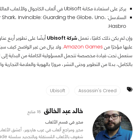
يركز على استعادة مكانة Ubisoft في ألعاب الكاجوال والألعاب العائلية.
السلاسل: k، Invincible: Guarding the Globe، Uno
Hasbro.
وإن لم يكن ذلك كافيًا، تعمل
شركة Ubisoft
أيضًا على تطوير أربع عناوين جديدة 
عليها مؤخرًا من
Amazon Games
. ولا يزال من غير الواضح كيف سيت
ستعمل تحت قيادة مخصصة تتحمل المسؤولية الكاملة من البداية إلى النه
بالكامل، بدءًا من التطوير وحتى النشر، مرورًا بالهوية والعلامة التجارية
Ubisoft
Assassin's Creed
خالد عبد الخالق
18 متابع
محرر في قسم الألعاب
شغوف بالألعاب المُستقلة وبالتحديد سلسلة Mount and Blade.