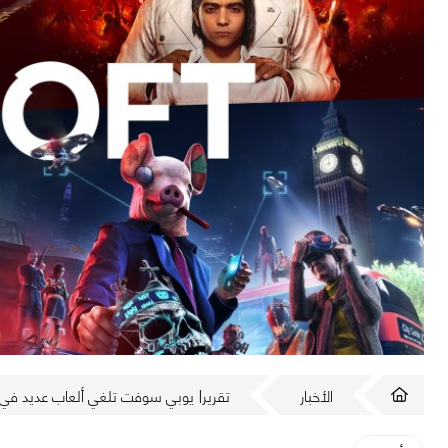
الأخبار
تقرير| يوبي سوفت تلغي ألعاب عديد في م