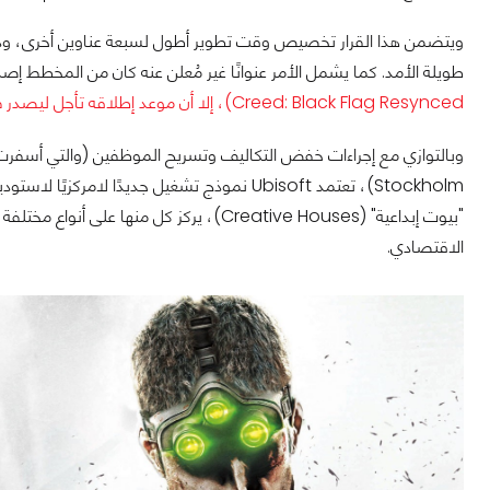
ويتضمن هذا القرار تخصيص وقت تطوير أطول لسبعة عناوين أخرى، وذل
طويلة الأمد. كما يشمل الأمر عنوانًا غير مُعلن عنه كان من المخطط إصداره قبل 31 مارس 2026 (وتشير الشا
Creed: Black Flag Resynced)، إلا أن موعد إطلاقه تأجل ليصدر في وقت ما خلال السنة المالية 2027.
Stockholm)، تعتمد Ubisoft نموذج تشغيل جديدًا
"بيوت إبداعية" (Creative Houses)، يركز كل من
الاقتصادي.