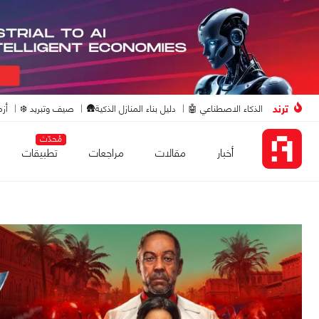
ترند
الذكاء الاصطناعي 🤖
دليل بناء المنازل الذكية🛖
صيف وتبريد ❄️
أزم
مُحدّث
أخبار
مقالات
مراجعات
تطبيقات