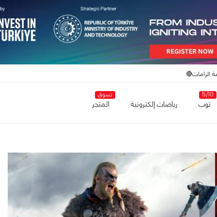
ة الرامات🔴
5/10
تسوق
توب
رياضات إلكترونية
المتجر