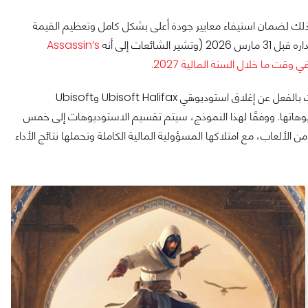
ك لضمان استيفاء معايير جودة أعلى بشكل كامل وتعظيم القيمة
ئعات إلى أنه
Assassin’s
وبالتوازي مع إجراءات خفض التكاليف وتسريح الموظفين (والتي أسفرت بالفعل عن إغلاق استوديوهَي Ubisoft Halifax وUbisoft
 لامركزيًا لاستوديوهاتها. ووفقًا لهذا النموذج، سيتم تقسيم الاستوديوهات إلى خمس
ها على أنواع مختلفة من الألعاب، مع امتلاكها المسؤولية المالية الكاملة وتحملها نتائج الأداء