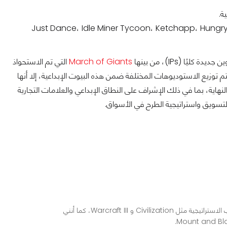
Just Dance، Idle Miner Tycoon، Ketchapp، Hungry Shar،
كليًا (IPs)، من بينها
March of Giants
التي تم الاستحواذ
م توزيع الاستوديوهات المختلفة ضمن هذه البيوت الإبداعية، إلا أنها
اية، بما في ذلك الإشراف على النطاق الإبداعي والعلامات التجارية
 والتسويق واستراتيجية الطرح في الأسواق.
محرر ومراجع ألعاب في عرب هاردوير، أعشق الألعاب الاستراتيجية مثل Civilization و Warcraft III، كما أنني