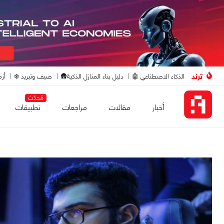
ترند
الذكاء الاصطناعي 🤖
دليل بناء المنازل الذكية🛖
صيف وتبريد ❄️
أزم
مُحدّث
أخبار
مقالات
مراجعات
تطبيقات