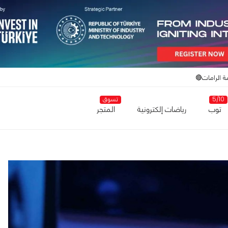
ة الرامات🔴
5/10
تسوق
توب
رياضات إلكترونية
المتجر