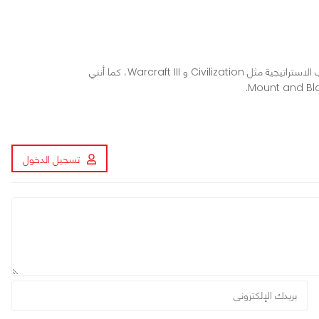
محرر ومراجع ألعاب في عرب هاردوير، أعشق الألعاب الاستراتيجية مثل Civilization و Warcraft III، كما أنني
تسجيل الدخول