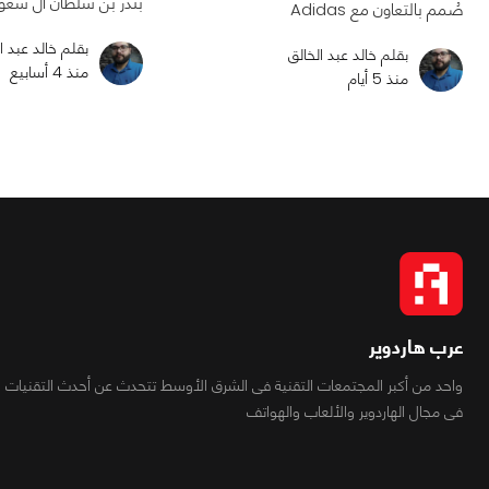
بندر بن سلطان آل سعو
صُمم بالتعاون مع Adidas
بقلم خالد عبد ا
بقلم خالد عبد الخالق
منذ 4 أسابيع
منذ 5 أيام
عرب هاردوير
واحد من أكبر المجتمعات التقنية فى الشرق الأوسط تتحدث عن أحدث التقنيات
فى مجال الهاردوير والألعاب والهواتف