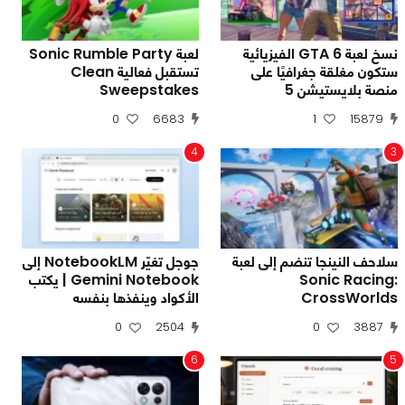
نسخ لعبة GTA 6 الفيزيائية
لعبة Sonic Rumble Party
ستكون مغلقة جغرافيًا على
تستقبل فعالية Clean
منصة بلايستيشن 5
Sweepstakes
0
6683
1
15879
4
3
سلاحف النينجا تنضم إلى لعبة
جوجل تغيّر NotebookLM إلى
Sonic Racing:
Gemini Notebook | يكتب
CrossWorlds
الأكواد وينفذها بنفسه
0
2504
0
3887
6
5