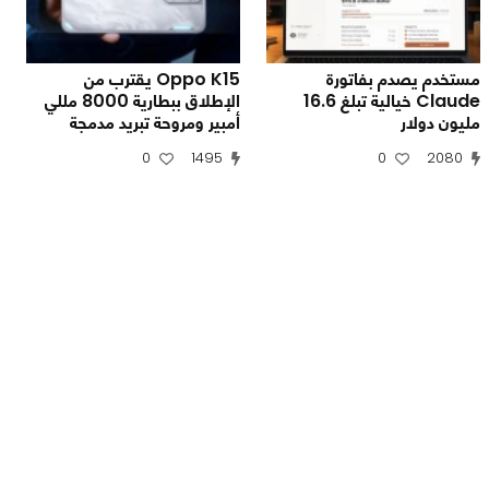
مستخدم يصدم بفاتورة
Oppo K15 يقترب من
Claude خيالية تبلغ 16.6
الإطلاق ببطارية 8000 مللي
مليون دولار
أمبير ومروحة تبريد مدمجة
0
1495
0
2080