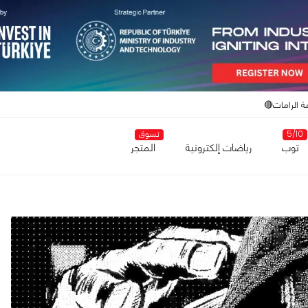
ة الرامات🔴
5/10
تسوق
توب
رياضات إلكترونية
المتجر