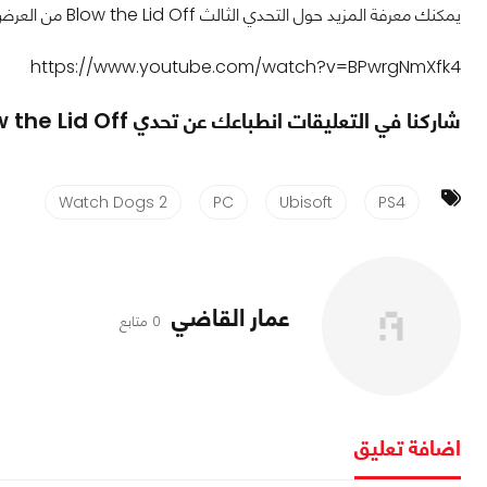
يمكنك معرفة المزيد حول التحدي الثالث Blow the Lid Off من العرض أدناه. لعبة Watch Dogs 2 متاحة الآن على منصات PC,PS4,Xb1.
https://www.youtube.com/watch?v=BPwrgNmXfk4
شاركنا في التعليقات انطباعك عن تحدي Blow the Lid Off الثالث من حدث T-Bone Chaos
Watch Dogs 2
PC
Ubisoft
PS4
عمار القاضي
0 متابع
اضافة تعليق