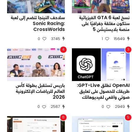
نسخ لعبة GTA 6 الفيزيائية
سلاحف النينجا تنضم إلى لعبة
ستكون مغلقة جغرافيًا على
Sonic Racing:
منصة بلايستيشن 5
CrossWorlds
0
3745
1
15649
4
3
OpenAI تطلق GPT-Live:
باريس تستقبل بطولة كأس
طريقك للحصول على تعليق
العالم للرياضات الإلكترونية
صوتي واقعي لفيديوهاتك
2026
0
2587
0
2949
6
5