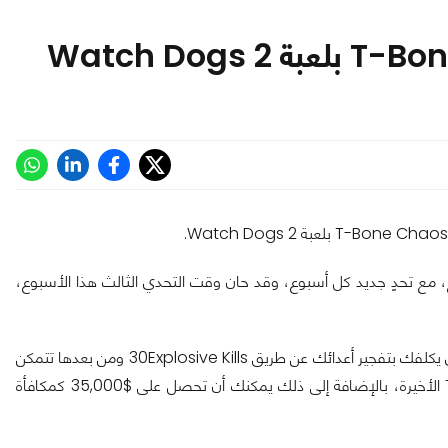
ع، مع تحدٍ جديد كل أسبوع، وقد حان وقت التحدي الثالث هذا الأسبوع،
يأتي التحدي الثالث لهذا الأسبوع تحت اسم Blow the Lid Off، والذي يكلفك بتفجير أعدائك عن طريق 30Explosive Kills ومن بعدها تتمكن
من مواجهة Grenadier الذي تم تقديمه في حزمة محتوى T-Bone الأخيرة، بالإضافة إلى ذلك يمكنك أن تحصل على $35,000 كمكافأة