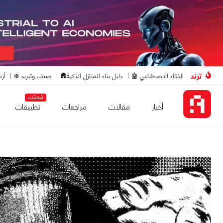
ترند
الذكاء الاصطناعي 🤖
دليل بناء المنازل الذكية🛖
صيف وتبريد ❄️
أزم
مُحدّث
أخبار
مقالات
مراجعات
تطبيقات