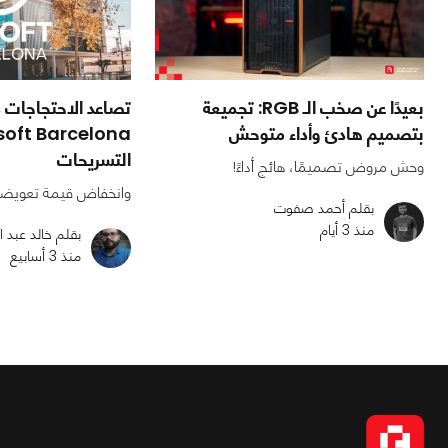
بعيدًا عن صخب الـ RGB: تجميعة
تصاعد الاحتجاجات د
بتصميم هادئ وأداء متوحش
التسريحات
وحش مروض تصميمًا، هائج أداءً!
وانخفاض قيمة تعويضات
بقلم أحمد صفوت
منذ 3 أيام
بقلم خالد عبد ا
منذ 3 أسابيع