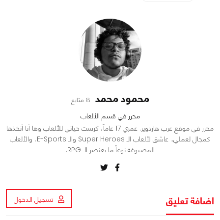
محمود محمد
8 متابع
محرر في قسم الألعاب
محرر في موقع عرب هاردوير. عمري 17 عاماً، كرست حياتي للألعاب وها أنا أتخذها
كمجال لعملي.. عاشق لألعاب الـ Super Heroes والـ E-Sports، والألعاب
المصبوغة نوعاً ما بعنصر الـ RPG.
اضافة تعليق
تسجيل الدخول