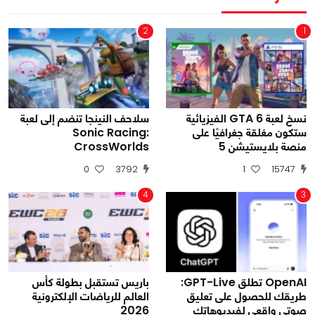
2
1
نسخ لعبة GTA 6 الفيزيائية
سلاحف النينجا تنضم إلى لعبة
ستكون مغلقة جغرافيًا على
Sonic Racing:
منصة بلايستيشن 5
CrossWorlds
0
3792
1
15747
4
3
OpenAI تطلق GPT-Live:
باريس تستقبل بطولة كأس
طريقك للحصول على تعليق
العالم للرياضات الإلكترونية
صوتي واقعي لفيديوهاتك
2026