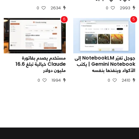
0
2634
0
2993
6
5
جوجل تغيّر NotebookLM إلى
مستخدم يصدم بفاتورة
Gemini Notebook | يكتب
Claude خيالية تبلغ 16.6
الأكواد وينفذها بنفسه
مليون دولار
0
1994
0
2410