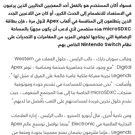
فسواء أكان المستخدم هو بالفعل أحد المعجبين الحاليين الذين يرغبون
في الاستعداد للانضمام إلى الحدث الكبير، أو كان من اللاعبين الجدد
الذين يتطلعون إلى المنافسة في ألعاب Apex لأول مرة ، فإن بطاقة
microSDXC هذه ستضمن لأي لاعب أن يكون مجهزًا بالمساحة
الإضافية التي يحتاجها لخوض المزيد من المغامرات و التحديات على
نظام Nintendo Switch الخاص بهم.
وقالت سوزان بارك ، نائب الرئيس ، حلول العملاء في Western
Digital : "مع وجود قاعدة جماهيرية ضخمة ومتنامية ، توفر Apex
Legends تجربة معركة ملكية غامرة قائمة على الفرق لا مثيل لها "،
وأضافت : "نحن متحمسون للمساعدة في تقديم جودة وموثوقية
منتجات microSDXC الخاصة بنا إلى هذا المجتمع الشغوف ، حيث
نقدم حلول تخزين فريدة لمساعدتهم على اللعب بأفضل ما لديهم."
ومن ناحية أُخرى، قال أرتورو كاسترو ، نائب الرئيس ، إدارة العلامات
التجارية العالمية في Electronic: "بينما نواصل توسيع عالم Apex
Legends ، فإننا ملتزمون بضمان تمتع معجبينا بجودة ومتعة من