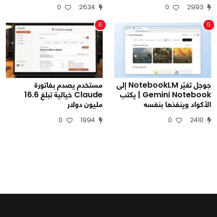
0
2634
0
2993
6
5
جوجل تغيّر NotebookLM إلى
مستخدم يصدم بفاتورة
Gemini Notebook | يكتب
Claude خيالية تبلغ 16.6
الأكواد وينفذها بنفسه
مليون دولار
0
1994
0
2410