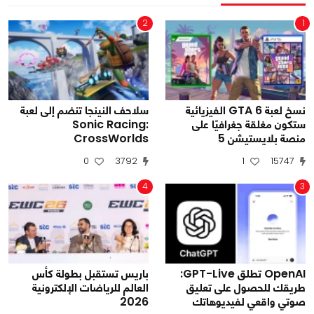
2
1
نسخ لعبة GTA 6 الفيزيائية
سلاحف النينجا تنضم إلى لعبة
ستكون مغلقة جغرافيًا على
Sonic Racing:
منصة بلايستيشن 5
CrossWorlds
0
3792
1
15747
4
3
OpenAI تطلق GPT-Live:
باريس تستقبل بطولة كأس
طريقك للحصول على تعليق
العالم للرياضات الإلكترونية
صوتي واقعي لفيديوهاتك
2026