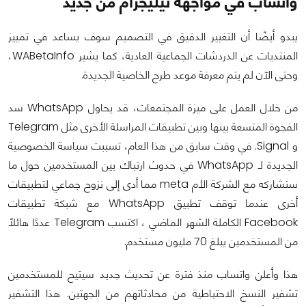
واتساب في مواجهة تيليجرام من جديد
يبدو أيضًا أن التغيير الدقيق في التصميم سوف يساعد في تمييز
المنتديات عن الدردشات الجماعية العادية، كما يشير WABetaInfo،
وحتى الآن لم يتم معرفة موعد طرح الخاصية الجديدة.
من خلال العمل على ميزة المجتمعات، قد يحاول WhatsApp سد
الفجوة المتسعة بينها وبين تطبيقات المراسلة الأخرى مثل Telegram
و Signal. في وقت سابق من هذا العام، تسببت سياسة الخصوصية
الجديدة لـ WhatsApp في حدوث ارتباك بين المستخدمين حول ما
ستشاركه مع الشركة الأم meta مما أدى إلى نزوح جماعي لتطبيقات
أخرى عندما توقف تطبيق WhatsApp مع شبكة تطبيقات
Facebook الكاملة الشهر الماضي ، اكتسب Telegram عددًا هائلاً
من المستخدمين يبلغ 70 مليون مستخدم.
هذا وأعلن واتساب منذ فترة عن تحديث جديد سيتيح للمستخدمين
تشفير النسخ الاحتياطية من محادثاتهم من الجهتين. هذا التشفير