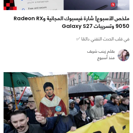
ملخص الأسبوع| شارة فيسبوك المجانية وRadeon RX
9050 وتسريبات Galaxy S27
في قلب الحدث التقني دائمًا ✅
بقلم زينب شريف
منذ أسبوع