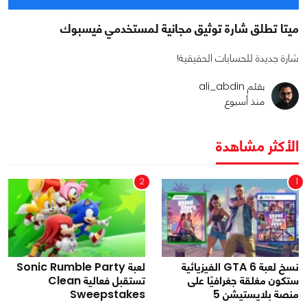
ميتا تطلق شارة توثيق مجانية لمستخدمي فيسبوك
شارة جديدة للحسابات الحقيقية!
بقلم ali_abdin
منذ أسبوع
الأكثر مشاهدة
2
1
نسخ لعبة GTA 6 الفيزيائية
لعبة Sonic Rumble Party
ستكون مغلقة جغرافيًا على
تستقبل فعالية Clean
منصة بلايستيشن 5
Sweepstakes