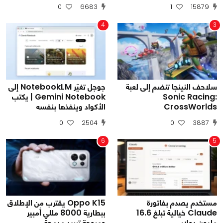
0
6683
1
15879
4
3
سلاحف النينجا تنضم إلى لعبة
جوجل تغيّر NotebookLM إلى
Sonic Racing:
Gemini Notebook | يكتب
CrossWorlds
الأكواد وينفذها بنفسه
0
2504
0
3887
6
5
مستخدم يصدم بفاتورة
Oppo K15 يقترب من الإطلاق
Claude خيالية تبلغ 16.6
ببطارية 8000 مللي أمبير
مليون دولار
ومروحة تبريد مدمجة