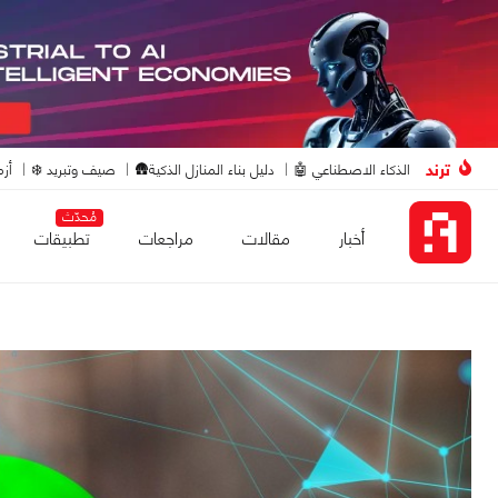
ترند
الذكاء الاصطناعي 🤖
دليل بناء المنازل الذكية🛖
صيف وتبريد ❄️
أزم
مُحدّث
أخبار
مقالات
مراجعات
تطبيقات