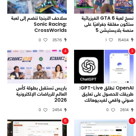
نسخ لعبة GTA 6 الفيزيائية
سلاحف النينجا تنضم إلى لعبة
ستكون مغلقة جغرافيًا على
Sonic Racing:
منصة بلايستيشن 5
CrossWorlds
0
3576
1
15404
4
3
OpenAI تطلق GPT-Live:
باريس تستقبل بطولة كأس
طريقك للحصول على تعليق
العالم للرياضات الإلكترونية
صوتي واقعي لفيديوهاتك
2026
0
2454
0
2814
6
5