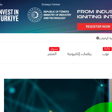
ة الرامات🔴
5/10
تسوق
توب
رياضات إلكترونية
المتجر