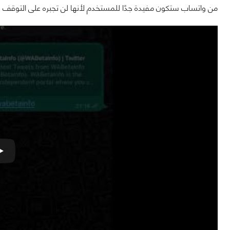
من واتساب ستكون مفيدة جدًا للمستخدم لأنها لن تجبره على التوقف 