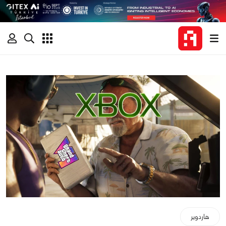
هاردوير