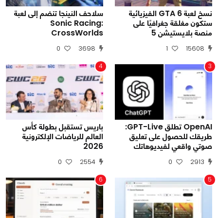
نسخ لعبة GTA 6 الفيزيائية
سلاحف النينجا تنضم إلى لعبة
ستكون مغلقة جغرافيًا على
Sonic Racing:
منصة بلايستيشن 5
CrossWorlds
0
3698
1
15608
4
3
OpenAI تطلق GPT-Live:
باريس تستقبل بطولة كأس
طريقك للحصول على تعليق
العالم للرياضات الإلكترونية
صوتي واقعي لفيديوهاتك
2026
0
2554
0
2913
6
5