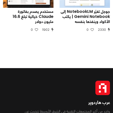
جوجل تغيّر NotebookLM إلى
مستخدم يصدم بفاتورة
Gemini Notebook | يكتب
Claude خيالية تبلغ 16.6
الأكواد وينفذها بنفسه
مليون دولار
0
1902
0
2330
عرب هاردوير
واحد من أكبر المجتمعات التقنية فى الشرق الأوسط تتحدث عن