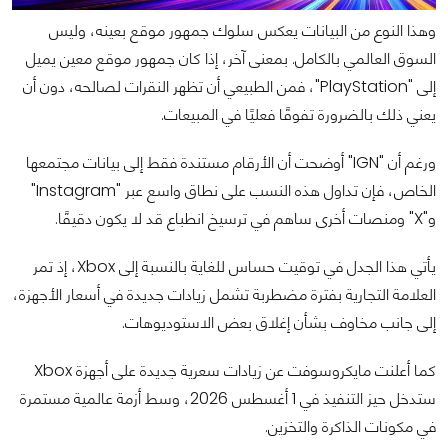
وهذا النوع من البيانات يعكس سلوك جمهور موقع بعينه، وليس
السوق العالمي بالكامل. بمعنى آخر، إذا كان جمهور موقع معين يميل
إلى "PlayStation"، فمن الطبيعي أن تظهر النقرات لصالحه، دون أن
يعني ذلك بالضرورة تفوقًا فعليًا في المبيعات.
ورغم أن "IGN" أوضحت أن الأرقام مستندة فقط إلى بيانات مجتمعها
الخاص، فإن تداول هذه النسب على نطاق واسع عبر "Instagram"
و"X" ومنصات أخرى ساهم في ترسيخ انطباع قد لا يكون دقيقًا.
يأتي هذا الجدل في توقيت حساس للغاية بالنسبة إلى Xbox، إذ تمر
العلامة التجارية بفترة مضطربة تشمل زيادات جديدة في أسعار الأجهزة،
إلى جانب مخاوف بشأن إغلاق بعض الاستوديوهات.
كما أعلنت مايكروسوفت عن زيادات سعرية جديدة على أجهزة Xbox
ستدخل حيز التنفيذ في 1 أغسطس 2026، وسط أزمة عالمية مستمرة
في مكونات الذاكرة والتخزين.