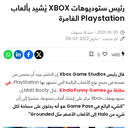
رئيس ستوديوهات XBOX يُشيد بألعاب
Playstation الغامرة
2021-10-20 - منذ 4 سنوات
اخر تحديث - بتاريخ 2022-02-08
0
1485
قال رئيس Xbox Game Studios
إن الناشر يريد أن يحسن من
نفسه في صنع نوع الألعاب الرائجة التي تشتهر بها PlayStation،
في
مقابلة مع Kinda Funny Games
، قال Matt Booty إن
ستوديوهات Xbox تركز على إنشاء ألعاب متنوعة، مشيرًا إلى أن
"الشيء الرائع في Game Pass هو أنه يحتوي على مساحة لكل
شيء من Halo إلى الألعاب الأصغر مثل Grounded"
.