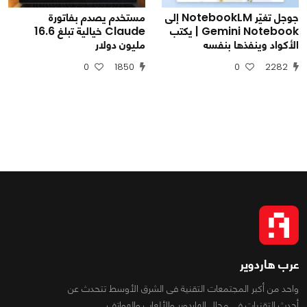
جوجل تغيّر NotebookLM إلى
مستخدم يصدم بفاتورة
Gemini Notebook | يكتب
Claude خيالية تبلغ 16.6
الأكواد وينفذها بنفسه
مليون دولار
0
1850
0
2282
عرب هاردوير
واحد من أكبر المجتمعات التقنية فى الشرق الأوسط تتحدث عن
أحدث التقنيات فى مجال الهاردوير والألعاب والهواتف