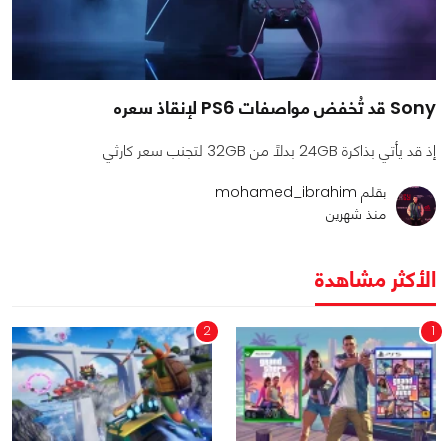
Sony قد تُخفض مواصفات PS6 لإنقاذ سعره
إذ قد يأتي بذاكرة 24GB بدلًا من 32GB لتجنب سعر كارثي
بقلم mohamed_ibrahim
منذ شهرين
الأكثر مشاهدة
2
1