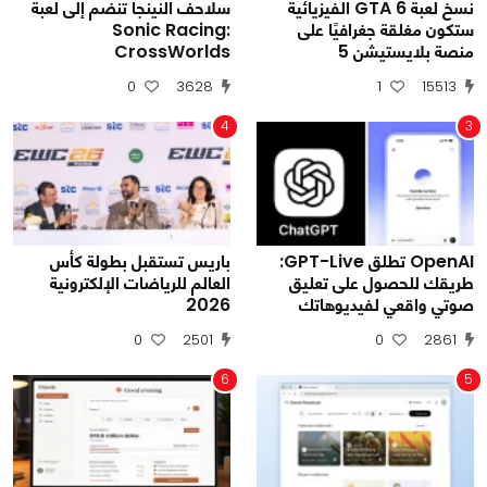
نسخ لعبة GTA 6 الفيزيائية
سلاحف النينجا تنضم إلى لعبة
ستكون مغلقة جغرافيًا على
Sonic Racing:
منصة بلايستيشن 5
CrossWorlds
0
3628
1
15513
4
3
OpenAI تطلق GPT-Live:
باريس تستقبل بطولة كأس
طريقك للحصول على تعليق
العالم للرياضات الإلكترونية
صوتي واقعي لفيديوهاتك
2026
0
2501
0
2861
6
5