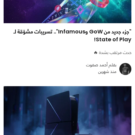
"جزء جديد من GoW وInfamous".. تسريبات مشوّقة لـ
State of Play!
حدث مرتقب بشدة 🔥
بقلم أحمد صفوت
منذ شهرين