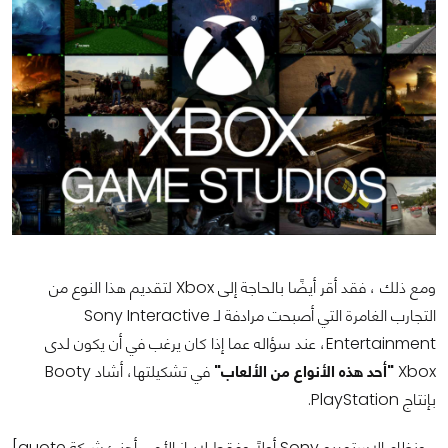
ومع ذلك ، فقد أقر أيضًا بالحاجة إلى Xbox لتقديم هذا النوع من
التجارب الغامرة التي أصبحت مرادفة لـ Sony Interactive
Entertainment، عند سؤاله عما إذا كان يرغب في أن يكون لدى
Xbox
"أحد هذه الأنواع من الألعاب"
في تشكيلتها، أشاد Booty
بإنتاج PlayStation.
[quote أولاً وفقط لإبراز الأمر، أهنئ شركة Sony ونظام الاستوديو