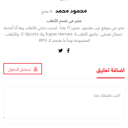
محمود محمد
8 متابع
محرر في قسم الألعاب
محرر في موقع عرب هاردوير. عمري 17 عاماً، كرست حياتي للألعاب وها أنا أتخذها
كمجال لعملي.. عاشق لألعاب الـ Super Heroes والـ E-Sports، والألعاب
المصبوغة نوعاً ما بعنصر الـ RPG.
اضافة تعليق
تسجيل الدخول