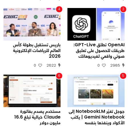
4
3
OpenAI تطلق GPT-Live:
باريس تستقبل بطولة كأس
طريقك للحصول على تعليق
العالم للرياضات الإلكترونية
صوتي واقعي لفيديوهاتك
2026
0
2622
0
2985
6
5
جوجل تغيّر NotebookLM إلى
مستخدم يصدم بفاتورة
Gemini Notebook | يكتب
Claude خيالية تبلغ 16.6
الأكواد وينفذها بنفسه
مليون دولار