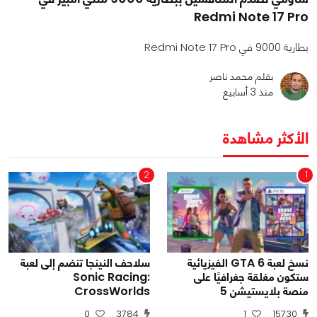
Redmi Note 17 Pro
بطارية 9000 في Redmi Note 17 Pro
بقلم محمد ناصر
منذ 3 أسابيع
الأكثر مشاهدة
2
1
نسخ لعبة GTA 6 الفيزيائية
سلاحف النينجا تنضم إلى لعبة
ستكون مغلقة جغرافيًا على
Sonic Racing:
منصة بلايستيشن 5
CrossWorlds
0
3784
1
15730