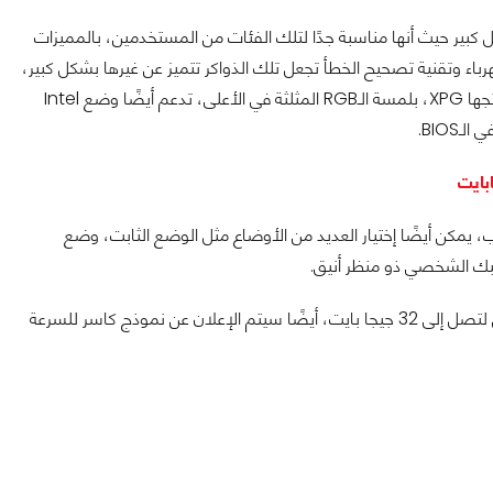
 كبير حيث أنها مناسبة جدًا لتلك الفئات من المستخدمين، بالمميزات
ة، تنظيم داخلي للكهرباء وتقنية تصحيح الخطأ تجعل تلك الذواكر تتميز عن غيرها بشكل كبير،
التصميم الفريد لها الذي يشبه للنظرة الأولى وحدات تخزين M.2 التي تنتجها XPG، بلمسة الـRGB المثلثة في الأعلى، تدعم أيضًا وضع Intel
تي يرغب بها اللاعب، يمكن أيضًا إختيار العديد من الأوضاع مثل الوضع الثابت، وضع
بك الشخصي ذو منظر أنيق.
ستأتي تلك الذواكر بحزمة الذاكرة الواحدة 16 جيجا بايت، وحزمة الذاكرتين لتصل إلى 32 جيجا بايت، أيضًا سيتم الإعلان عن نموذج كاسر للسرعة