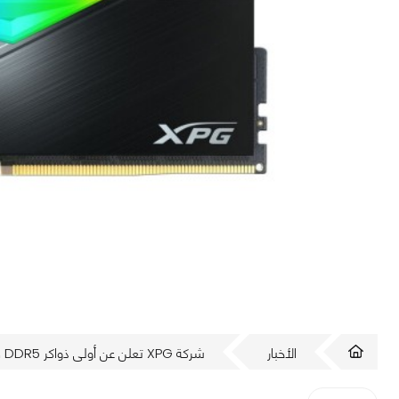
الأخبار
شركة XPG تعلن عن أولى ذواكر DDR5 فئة اللاعبين!