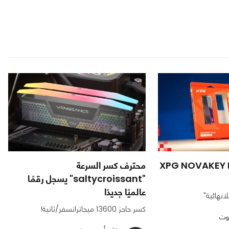
 رامات XPG NOVAKEY RGB
محترف كسر السرعة
"saltycroissant" يسجل رقمًا
عالميًا جديدًا
انهائية"
كسر حاجز 13600 ميجاترانسفر/ثانية!
وت