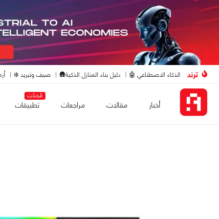
ترند
الذكاء الاصطناعي 🤖
دليل بناء المنازل الذكية🛖
صيف وتبريد ❄️
أزم
مُحدّث
أخبار
مقالات
مراجعات
تطبيقات