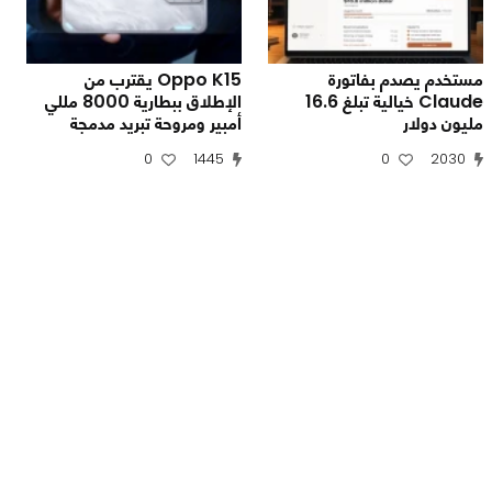
مستخدم يصدم بفاتورة
Oppo K15 يقترب من
Claude خيالية تبلغ 16.6
الإطلاق ببطارية 8000 مللي
مليون دولار
أمبير ومروحة تبريد مدمجة
0
1445
0
2030