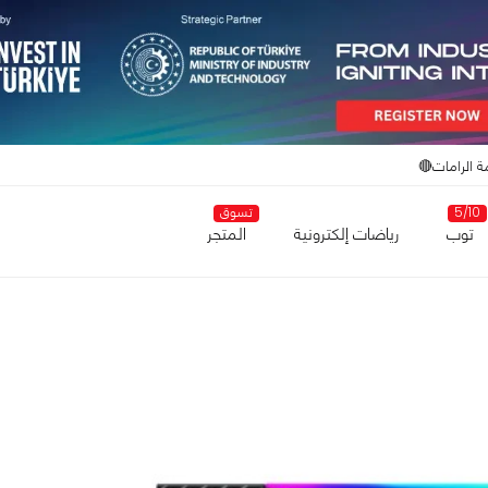
ة الرامات🔴
5/10
تسوق
توب
رياضات إلكترونية
المتجر