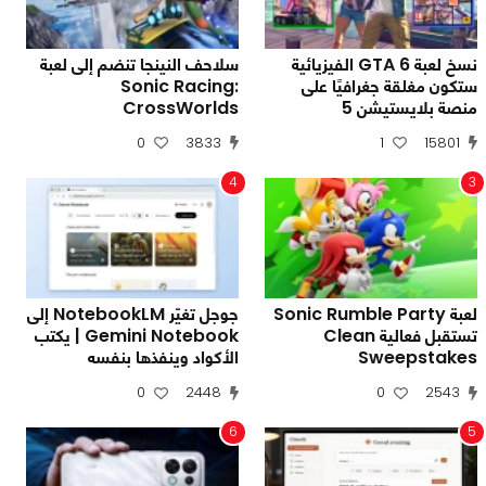
نسخ لعبة GTA 6 الفيزيائية
سلاحف النينجا تنضم إلى لعبة
ستكون مغلقة جغرافيًا على
Sonic Racing:
منصة بلايستيشن 5
CrossWorlds
0
3833
1
15801
4
3
لعبة Sonic Rumble Party
جوجل تغيّر NotebookLM إلى
تستقبل فعالية Clean
Gemini Notebook | يكتب
Sweepstakes
الأكواد وينفذها بنفسه
0
2448
0
2543
6
5