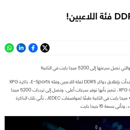
لتي تصل سرعتها إلى 5200 ميجا بايت في الثانية!
التي تنمو بشكل سريع في تطوير الأنظمة وقطع الهاردوير بدأت بإطلاق ذواكر DDR5 لفئة اللاعبين وفئة E-Sports، ذاكرة XPG
LANCER DDR5 GAMING RGB هي أولى ذواكر فئة اللاعبين من شركة XPG، تتميز بأنها توفر سرعات أعلى، وتصل إلى ترددات 5200 ميجا
في الثانية على عكس ذواكر DDR5 العادية التي تصل سرعاتها إلى 4800 ميجا بايت في الثانية طبقًا لمواصفات JEDEC، تأتي تلك الذاكرة