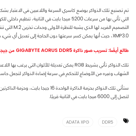
تم تصنيع تلك الذواكر بوضع كاسري السرعة واللاعبين في الاعتبار بشكل
التي تأتي بها من سرعات 5200 ميجا بايت في الثاني
XMP3.0، حيث أنها يمكن كسر سرعتها دون الحاجة إلى تعديل أي شيء في الـBIOS.
طالع أيضًا: تسريب صور ذاكرة GIGABYTE AORUS DDR5 من جيجابايت
تلك الذواكر تأتي بشريط RGB يمكن تعديلة للألوان ال
الشهاب وغيره من الأوضاع للتحكم في سرعة إضاءة الذواكر لتجعل حاس
لتصل إلى 6000 ميجا بايت في الثانية قريبًا.
ADATA XPG
DDR5