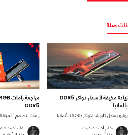
ذات صلة
زيادة مخيفة لأسعار ذواكر DDR5
مراجعة
بألمانيا
DDR5
يوليو يسجل كابوسًا لذواكر DDR5 بألمانيا
رامات بتصمم "المرآة الل
بقلم أحمد صفوت
بقلم أحمد صف
منذ أسبوعين
منذ 4 أسابيع