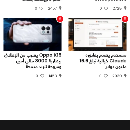
0
2457
0
2728
6
5
مستخدم يصدم بفاتورة
Oppo K15 يقترب من الإطلاق
Claude خيالية تبلغ 16.6
ببطارية 8000 مللي أمبير
مليون دولار
ومروحة تبريد مدمجة
0
1453
0
2039