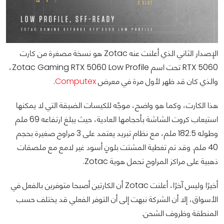
الإصدار الثاني الذي أعلنت عنه Zotac هو نسخة مصغرة من كارت
RTX 5060 تحت اسم Zotac Gaming RTX 5060 Low Profile،
والذي كان قد ظهر لأول مرة في معرض
Computex
.
هذا الكارت، وكما هو واضح، موجّه للكيسات الضيقة التي لا يمكنها
استيعاب كروت الشاشة بأحجامها العادية، حيث يبلغ ارتفاعه 69 ملم
وطوله 182.5 ملم، مع نظام تبريد يعتمد على 3 مراوح صغيرة بحجم
40 ملم. وقد تم تغطية المشتت بلونٍ أسود غير لامع مع ملصقات
ذهبية على مراكز المراوح تحمل هوية Zotac.
أخيرًا وليس آخرًا، أعلنت Zotac أن الكارتين أصبحا متوفرين بالفعل في
الأسواق، إلا أن الشركة نبهت إلى أن التوفر الفعلي قد يختلف حسب
المنطقة وظروف الشحن.