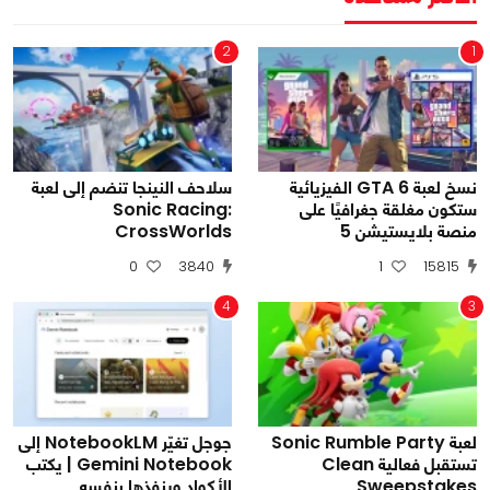
2
1
نسخ لعبة GTA 6 الفيزيائية
سلاحف النينجا تنضم إلى لعبة
ستكون مغلقة جغرافيًا على
Sonic Racing:
منصة بلايستيشن 5
CrossWorlds
0
3840
1
15815
4
3
لعبة Sonic Rumble Party
جوجل تغيّر NotebookLM إلى
تستقبل فعالية Clean
Gemini Notebook | يكتب
Sweepstakes
الأكواد وينفذها بنفسه