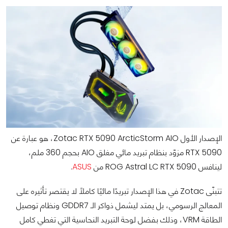
الإصدار الأول Zotac RTX 5090 ArcticStorm AIO، هو عبارة عن
RTX 5090 مزوّد بنظام تبريد مائي مغلق AIO بحجم 360 ملم،
لينافس ROG Astral LC RTX 5090 من
ASUS
.
تتبنّى Zotac في هذا الإصدار تبريدًا مائيًا كاملًا لا يقتصر تأثيره على
المعالج الرسومي، بل يمتد ليشمل ذواكر الـ GDDR7 ونظام توصيل
الطاقة VRM، وذلك بفضل لوحة التبريد النحاسية التي تغطي كامل