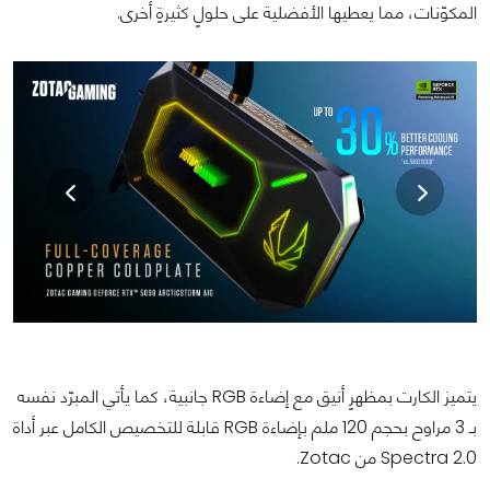
المكوّنات، مما يعطيها الأفضلية على حلولٍ كثيرةٍ أخرى.
يتميز الكارت بمظهرٍ أنيق مع إضاءة RGB جانبية، كما يأتي المبرّد نفسه
بـ 3 مراوح بحجم 120 ملم بإضاءة RGB قابلة للتخصيص الكامل عبر أداة
Spectra 2.0 من Zotac.