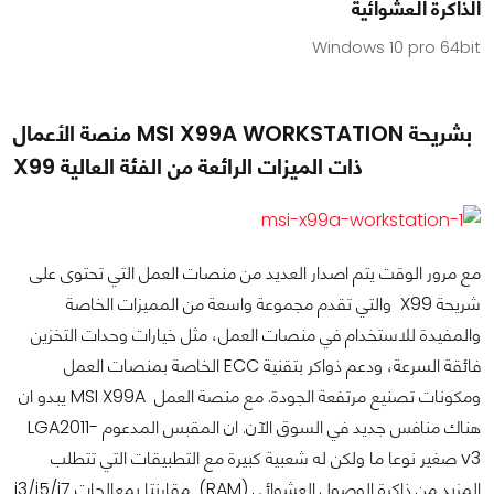
الذاكرة العشوائية
Windows 10 pro 64bit
منصة الأعمال MSI X99A WORKSTATION بشريحة
X99 ذات الميزات الرائعة من الفئة العالية
مع مرور الوقت يتم اصدار العديد من منصات العمل التي تحتوى على
شريحة X99 والتي تقدم مجموعة واسعة من المميزات الخاصة
والمفيدة للاستخدام في منصات العمل، مثل خيارات وحدات التخزين
فائقة السرعة، ودعم ذواكر بتقنية ECC الخاصة بمنصات العمل
ومكونات تصنيع مرتفعة الجودة. مع منصة العمل MSI X99A يبدو ان
هناك منافس جديد في السوق الآن. ان المقبس المدعوم LGA2011-
v3 صغير نوعا ما ولكن له شعبية كبيرة مع التطبيقات التي تتطلب
المزيد من ذاكرة الوصول العشوائي (RAM) مقارنتا بمعالجات i3/i5/i7