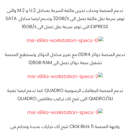
تدعم المنصة وحدات تخزين فائقة السرعة بمداخل U.2 و M.2 والتى
توفر سرعة نقل فائقة تصل الى 32GB/s وتدعم ايضا مداخل SATA
EXPRESS التى توفر سرعة نقل تصل الى 16GB/s
تدعم المنصة ذواكر DDR4 مع تعزيز مداخل الذواكر وتستطيع المنصة
تشغيل سعة ذواكر تصل الى 128GB RAM
تدعم المنصة البطاقات الرسومية QUADRO كما تدعم ايضا تقنية
QIADRO/SLI التى تتيح لك تركيب بطاقتين QUADRO
واجهة المنصة Click Bios 5 تتيح لك خيارات عديدة وتحكم فى