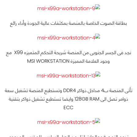
بطاقة الصوت الخاصة بالمنصة بمكثفات عالية الجودة وأداء رائع
نجد فى الجسر الجنوبى من المنصة شريحة التحكم المتميزه X99 مع
وجود العلامة المميزة MSI WORKSTATION
تأتى المنصة ب4 مداخل ذواكر DDR4 وتستطيع المنصة تشغيل سعة
ذوامر تصل الى 128GB RAM وايضا تستطيع تشغيل ذواكر بتقنية
ECC
تدعم النمصة معالجات انتل من الجيل السادس للمقبس المدعوم