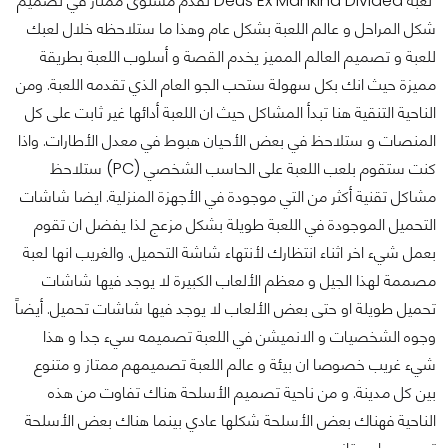
لعبة Deus Ex Mankind Divided تقدم مستوى ممتاز في تصميم
شكل المراحل و عالم اللعبة بشكل عام وهذا ما ستلاحظه خلال لعبك
للعبة و تصميم العالم المميز يخدم القصة و أسلوب اللعبة بطريقة
مميزة حيث انك بكل سهولة ستحب الجو العام الذي تقدمه اللعبة. ومن
الناحية التنقية هنا تبدأ المشاكل حيث ان اللعبة أدائها غير ثابت على كل
المنصات و ستلاحظ في بعض الأحيان هبوط في معدل الأطارات. واذا
كنت ستقوم بلعب اللعبة على الحاسب الشخصي (PC) ستلاحظ
مشاكل تقنية أكثر من التي موجودة في الأجهزة المنزلية. ايضا شاشات
التحميل الموجودة في اللعبة طويلة بشكل مزعج لذا يفضل ان تقوم
بعمل شيء اخر اثناء انتظارك لأنتهاء شاشة التحميل. والغريب انها لعبة
مصممة لهذا الجيل و معظم الألعاب الكبيرة لا يوجد فيها شاشات
تحميل طويلة او حتى بعض الألعاب لا يوجد فيها شاشات تحميل. أيضاً
وجوه الشخصيات و الانميشن في اللعبة تصميمه سيء جدا و هذا
شيء غريب خصوصا ان بيئة و عالم اللعبة تصميمهم ممتاز و متنوع
بين كل مدينة. و من ناحية تصميم الأسلحة هناك تفاوت من هذه
الناحية فهناك بعض الأسلحة شكلها عادي بينما هناك بعض الأسلحة