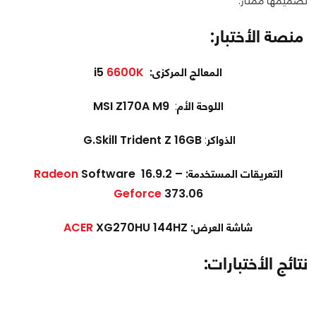
تصميمها ممتاز.
منصة الأختبار:
المعالج المركزى:
i5
6600K
اللوحة الأم
:
MSI Z170A M9
الذواكر
:
G.Skill Trident Z 16GB
التعريقات المستخدمة:
Software 16.9.2 –
Radeon
Geforce
373.06
شاشة العرض:
XG270HU 144HZ
ACER
نتائج الأختبارات: