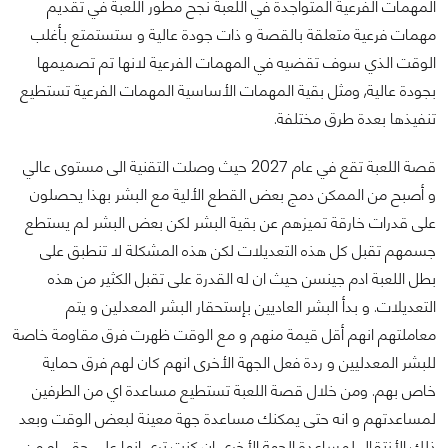
المهمات الفرعية المتواجدة في اللعبة نجح مطور اللعبة في تقديم
مهمات فرعية متعلقة بالقصة و ذات جودة عالية و ستستمتع بأغلب
الوقت الذي سوف تقضيه في المهمات الفرعية لانها تم تصميمها
بجودة عالية, ومثل بقية المهمات الأساسية المهمات الفرعية تستطيع
تنفيذها بعدة طرق مختلفة.
قصة اللعبة تقع في عام 2027 حيث وصلت التقنية الى مستوى عالي
و أصبح من الممكن دمج بعض القطع الألية مع البشر بهذا يحصلون
على قدرات خارقة تميزهم عن بقية البشر لكن بعض البشر لم يستطع
جسمهم تقبل كل هذه التعديلات لكن هذه المشكلة لا تنطبق على
بطل اللعبة ادم جينسن حيث ان له القدرة على تقبل الكثير من هذه
التعديلات. و بدأ البشر العاديين بإستحقار البشر المعدلين و يتم
معاملتهم انهم أقل قيمة منهم و مع الوقت ظهرت فرق مقاومة خاصة
للبشر المعدليين و ردة فعل الجهة الأخرى انهم كان لهم فرق حماية
خاص بهم. ومن خلال قصة اللعبة تستطيع مساعدة اي من الطرفين
لمساعدتهم و انه حتى يمكنك مساعدة جهة معينة لبعض الوقت وبعد
ذلك الأنتقال لمساعدة الجهة الأخرى ان كنت ترى انها على حق، او من