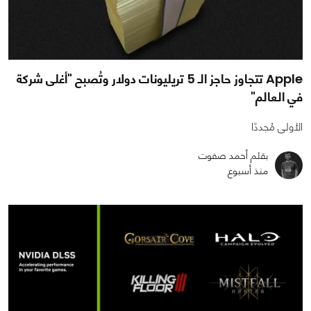
Apple تتجاوز حاجز الـ 5 تريليونات دولار وتُصبح "أغلى شركة
في العالم"
الأولى مُجددًا
بقلم أحمد صفوت
منذ أسبوع