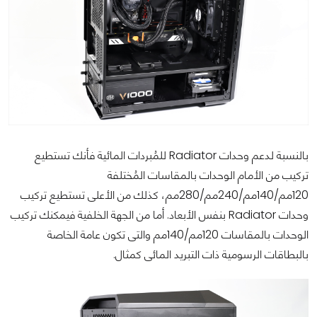
بالنسبة لدعم وحدات Radiator للمُبردات المائية فأنك تستطيع
تركيب من الأمام الوحدات بالمقاسات المُختلفة
120مم/140مم/240مم/280مم، كذلك من الأعلى تستطيع تركيب
وحدات Radiator بنفس الأبعاد. أما من الجهة الخلفية فيمكنك تركيب
الوحدات بالمقاسات 120مم/140مم والتى تكون عامة الخاصة
بالبطاقات الرسومية ذات التبريد المائى كمثال.