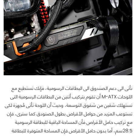
نأتى الى دعم الصندوق الى البطاقات الرسومية، فإنك تستطيع مع
اللوحات M-ATX أن تقوم بتركيب أثنين من البطاقات الرسومية التى
تستهلك شقين من شقوق التوسعة، وحيث أن اللوحة تأتى مُجهزة لكى
تستوعب المزيد من حوامل الأقراص بطول الصنودق كما سنرى، فإن
مع تركيب حامل الأقراص فأن المساحة الباقية للبطاقة الرسومية
28.5سم، أما بدون حامل الأقراص فإن المساحة المتوفرة للبطاقة