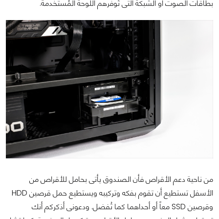
بطاقات الصوت أو الشبكة التى تُوفرهم اللوحة المُستخدمة.
من ناحية دعم الأقراص فأن الصندوق يأتى بحامل للأقراص من
الأسفل تستطيع أن تقوم بفكه وتركيبه ويستطيع حمل قرصين HDD
وقرصين SSD معاً أو أحداهما كما تُفضل. ودعونى أذكركم أنك