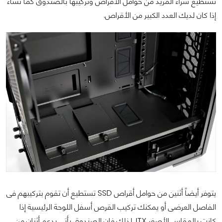
تستطيع شراء المزيد من حوامل الأقراص وتركيبها بالصندوق كما تشاء
إذا كان لديك العدد الكبير من الأقراص.
يتوفر أيضاً أثنين من حوامل أقراص SSD تستطيع أن تقوم بتركيبهم فى
الفاصل العرضى أو يمكنك تركيب القرص أسفل اللوحة الرئيسية إذا
كانت بالمقاس الأصغر ITX. لذلك فإن الصندوق يأتى بدعم أثنان من