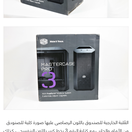
العُلبة الخارجية للصندوق باللون الرصاصى عليها صورة كلية للصنودق
من الأمام والجانب مع كتابة الرقم 3 بخط كبير باللون البنفسجى، كذلك