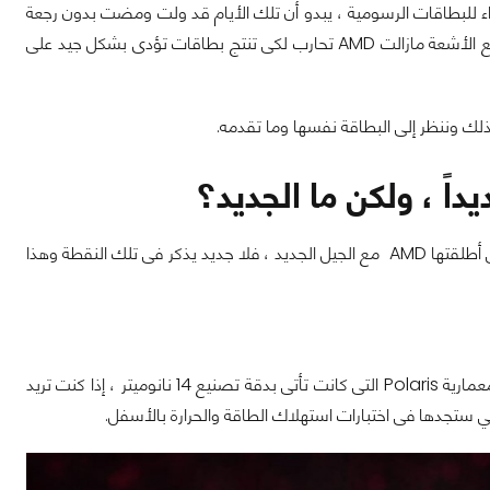
ء للبطاقات الرسومية ، يبدو أن تلك الأيام قد ولت ومضت بدون رجعة
، أو على الأقل هذا ما يبدو .. فبينما تطور إنفيديا عتاد يناسب تشغيل تقنيات ثورية مثل تتبع الأشعة مازالت AMD تحارب لكى تنتج بطاقات تؤدى بشكل جيد على
ذلك وننظر إلى البطاقة نفسها وما تقدمه.
البطاقة PowerColor Radeon RX 590 تأتى بكل التطبيقات والبرمجيات المساعدة التى أطلقتها AMD مع الجيل الجديد ، فلا جديد يذكر فى تلك النقطة وهذا
الكل يتذكر كيف كان استهلاك الطاقة ودرجات الحرارة التى كان يأتي بها الإصدار الأول من معمارية Polaris التى كانت تأتى بدقة تصنيع 14 نانوميتر ، إذا كنت تريد