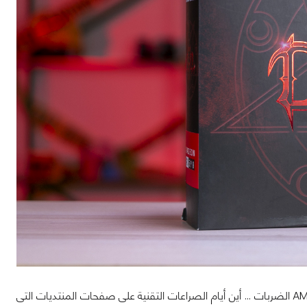
كل تلك الأحداث تجعلني أتساءل أين ذهبت الأيام الخوالي؟ حيث كانت تتبادل إنفيديا و AMD الضربات ... أين أيام الصراعات التقنية على صفحات المنتديات التى