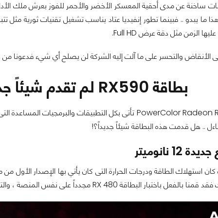
شات ساخنة عن مدى أحقية المعسكر الأخضر والأحمر للفوز بعرش ملك الأدا
ا الزمن مثل دقة عرض Full HD.
 على الأنقاض والتحسر على ما آلت إليه الشركة لن يصلح أي شيء فدعونا من 
بطاقة RX590 لم تقدم شيئاً جديداً ، ولكن ما الجديد؟
اءل .. هل قدمت هذه البطاقة شيئاً جديداً؟!
12 نانوميتر
اقة RX 480 مجدداً على نفس المنصة ، والتي ستجدها فى اختبارات استهلاك الطاقة والحرارة بالأسفل.