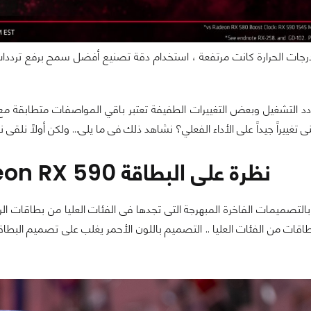
درجات الحرارة كانت مرتفعة ، استخدام دقة تصنيع أفضل سمح برفع ترددا
ى تغييراً جيداً على الأداء الفعلي؟ نشاهد ذلك فى ما يلى... ولكن أولاً نلقى 
نظرة على البطاقة PowerColor Radeon RX 590
بطاقات من الفئات العليا .. التصميم باللون الأحمر يغلب على تصميم الب