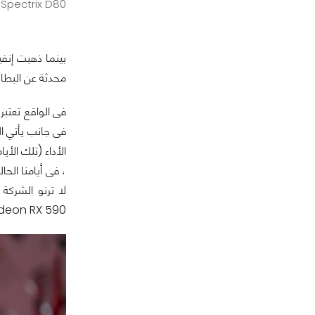
Spectrix D80
محدثة عن البطاقة RX 480 باسم جديد وأداء لا يقدم أي جديد ، لتستمر رحلتنا المُضنية 
Radeon RX 590 تعتبر تحديث جديد للبطاقة التى جار عليها الزمن RX 480 التى تم إطلاقها 