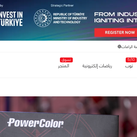
ة الرامات🔴
5/10
تسوق
توب
رياضات إلكترونية
المتجر