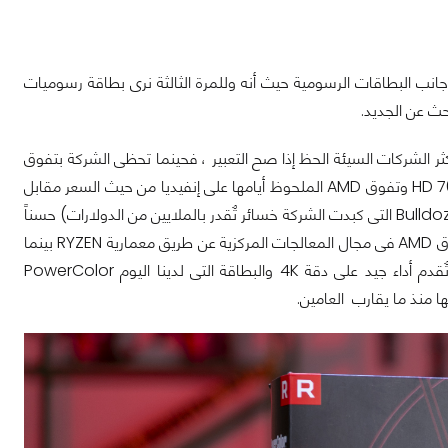
 إنفيديا إلى آفاق جديدة فى عالم الرسوميات للحاسب مازالت تتعثر AMD فى جانب البطاقات الرسومية حيث أنه وللمرة الثالثة نرى بطاقة رسوميات
، فهي من أكثر الشركات السيئة الحظ إذا صح التعبير ، فحينما تحظى الشركة بتفوق
فى جانب يأتي الجانب الآخر ليعكر مزاجها ويكبدها الخسائر ، شاهدنا ذلك أيام بطاقات HD 7000 وتفوق AMD الملحوظ أيامها على إنفيديا من حيث السعر مقابل
الأداء (تلك الأيام كانت تشهد تأخر للشركة فى مجال المعالجات المركزية وكارثة معمارية Bulldozer التى كبدت الشركة خسائر تٌقدر بالملايين من الدولارات) حسناً
، فى أيامنا الحالية نشهد نفس الأمر ولكن انقلبت الكفة فى أيامنا الحالية .. حيث نشهد تفوق AMD فى مجال المعالجات المركزية عن طريق معمارية RYZEN بينما
لا ترنو الشركة لأى شيء فى مجال رسوميات الحاسب حيث أنها لم تقدم أي بطاقات تٌقدم أداء جيد على دقة 4K والبطاقة التى لدينا اليوم PowerColor