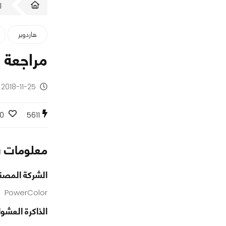
ا
هاردوير
مراجعة البطاقة 
2018-11-25 - منذ 7 سنوات
0
5611
معلومات س
الشركة المصن
PowerColor
الذاكرة العشوا