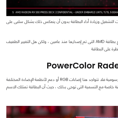
ت التشغيل وزيادة أداء البطاقة بدون أن ينعكس ذلك بشكل سلبى على
بعيداً عن رفع تردد التشغيل وبعض التغييرات الطفيفة تعتبر باقي المواصفات متطابقة مع بطاقة AMD التى تم إصدارها منذ عامين ، ولكن هل التغيير الطفيف
نظرة على البطاقة
البطاقة لا تأتى بالتصميمات الفاخرة المبهرجة التى تجدها فى الفئات العليا من بطاقات الرسومية فلا تتواجد هنا إضاءات RGB أو دعم لأنظمة الإضاءة المختلفة
طاقة خاصة مع التسمية التى توحى بذلك ، حيث أن البطاقة تمتلك الاسم