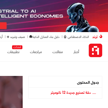
ترند
الذكاء الاصطناعي 🤖
دليل بناء المنازل الذكية🛖
صيف وتبريد ❄️
أزم
مُحدّث
أخبار
مقالات
مراجعات
تطبيقات
جدول المحتوى
دقة تصنيع جديدة 12 نانوميتر