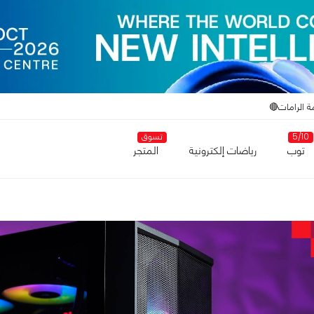
ة الرامات🔴
5/10
تسوق
توب
رياضات إلكترونية
المتجر