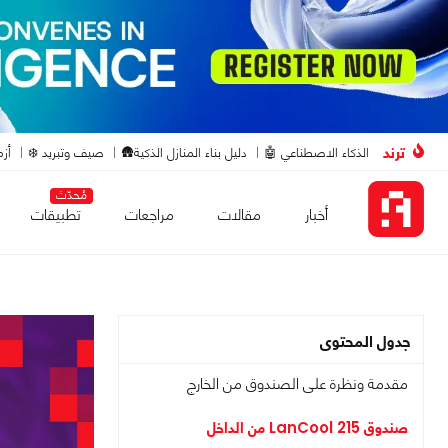
ترند
الذكاء الاصطناعي 🤖
دليل بناء المنازل الذكية🛖
صيف وتبريد ❄️
أزم
مُحدّث
أخبار
مقالات
مراجعات
تطبيقات
جدول المحتوى
مقدمة ونظرة على الصندوق من الخارج
صندوق LanCool 215 من الداخل