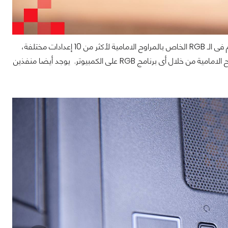
الجزء العلوي من الصندوق يحتوي 3 أزرار، زر لتشغيل الكمبيوتر، زر إعادة التشغيل و زر للتحكم فى الـ RGB الخاص بالمراوح الامامية لأكثر من 10 إعدادات مختلفة،
كما أنه إذا ضغطت على الزر لأكثر من 3 ثواني ستستطيع التحكم فى الـ RGB الخاص بالمراوح الامامية من خلال أى برنامج RGB على الكمبيوتر. يوجد أيضا منفذين