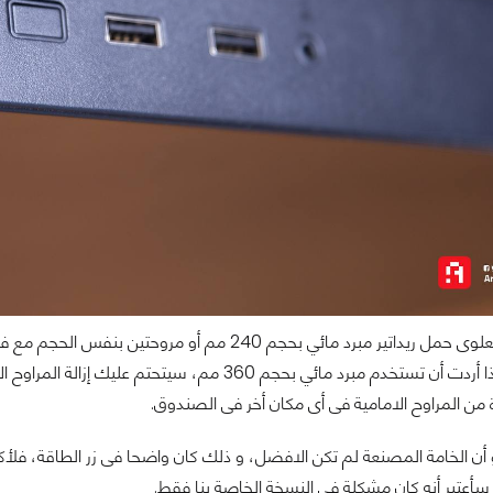
يستطيع الجزء العلوى حمل ريداتير مبرد مائي بحجم 40
للصندوق، أما إذا أردت أن تستخدم مبرد مائي بحجم 360
من المراوح الامامية فى أى مكان أخر فى الصندوق.
و أن الخامة المصنعة لم تكن الافضل، و ذلك كان واضحا فى زر الطاقة، فلأكث
 سأعتبر أنه كان مشكلة فى النسخة الخاصة بنا فقط.