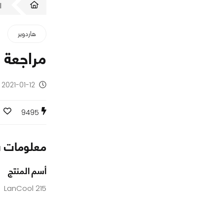
ا
هاردوير
مراجعة صندوق 
2021-01-12 - منذ 5 سنوات
9495
معلومات س
أسم المنتج
LanCool 215