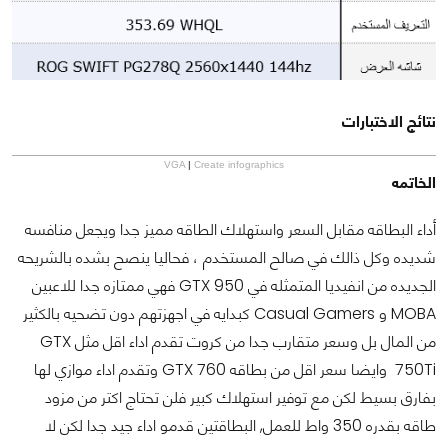
نتائج الاختبارات
VGA
|
Create infographics
الخاتمه
أداء البطاقه مقابل السعر واستهلاك الطاقه مميز جدا ويجعل منافسه
شديده وكل ذالك في صالح المستخدم ، فحاليا ينصح بشده بالشريحه
الجديده من انفيديا المتمثله في GTX 950 فهي ممتازه جدا للاعبين
MOBA و Casual Gamers كبدايه في اجهزتهم دون تضحيه بالكثير
من المال بل وسعر متقارب جدا من كروت تقدم اداء اقل مثل GTX
750Ti وايضا سعر اقل من بطاقه GTX 760 وتقدم اداء موازي لها
بفارق بسيط لكن مع توفير استهلاك كبير فلن تحتاج اكتر من مزود
طاقه بقدره 350 واط للعمل, البطاقتين قدمو اداء جيد جدا لكن لا