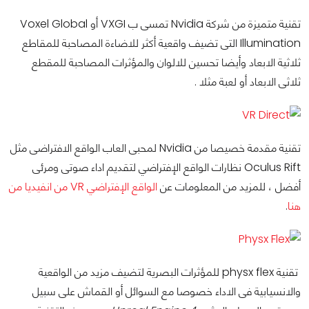
تقنية متميزة من شركة Nvidia تمسى ب VXGI أو Voxel Global
Illumination التى تضيف واقعية أكثر للاضاءة المصاحبة للمقاطع
ثلاثية الابعاد وأيضا تحسين للالوان والمؤثرات المصاحبة للمقطع
ثلاثى الابعاد أو لعبة مثلا .
تقنية مقدمة خصيصا من Nvidia لمحبى العاب الواقع الافتراضى مثل
Oculus Rift نظارات الواقع الإفتراضي لتقديم اداء صوتى ومرئى
أفضل ، للمزيد من المعلومات عن
الواقع الإفتراضي VR من انفيديا من
هنا
.
تقنية physx flex للمؤثرات البصرية لتضيف مزيد من الواقعية
والانسيابية فى الاداء خصوصا مع السوائل أو القماش على سبيل