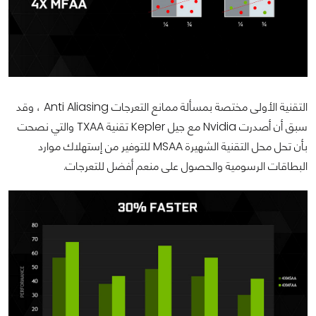
التقنية الأولى مختصة بمسألة ممانع التعرجات Anti Aliasing ، وقد
سبق أن أصدرت Nvidia مع جيل Kepler تقنية TXAA والتي نصحت
بأن تحل محل التقنية الشهيرة MSAA للتوفير من إستهلاك موارد
البطاقات الرسومية والحصول على منعم أفضل للتعرجات.