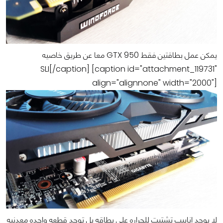
يمكن عمل بطاقتين فقط GTX 950 معا عن طريق خاصيه
SLI[/caption] [caption id="attachment_119731"
align="alignnone" width="2000"]
لا يوجد انابيب تشتيت للحراره علي بطاقه بل توجد قطعه واحده معدنيه