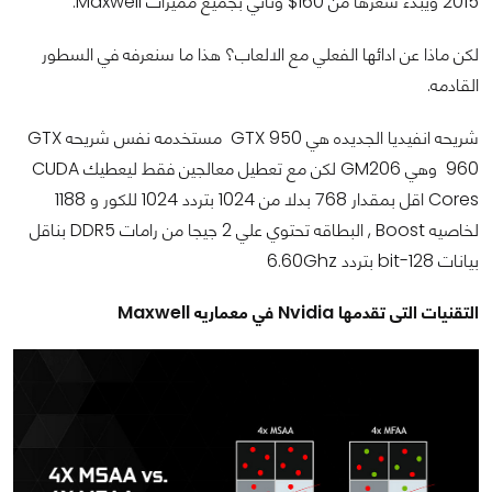
2015 ويبدء سعرها من 160$ وتاتي بجميع مميزات Maxwell.
لكن ماذا عن ادائها الفعلي مع الالعاب؟ هذا ما سنعرفه في السطور
القادمه.
شريحه انفيديا الجديده هي GTX 950 مستخدمه نفس شريحه GTX
960 وهي GM206 لكن مع تعطيل معالجين فقط ليعطيك CUDA
Cores اقل بمقدار 768 بدلا من 1024 بتردد 1024 للكور و 1188
لخاصيه Boost , البطاقه تحتوي علي 2 جيجا من رامات DDR5 بناقل
بيانات 128-bit بتردد 6.60Ghz
التقنيات التى تقدمها Nvidia في معماريه Maxwell