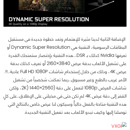
الإضافة الثانية لدينا مثيرة للإهتمام وتعد خطوة جديدة في مستقبل
البطاقات الرسومية، التقنية هي Dynamic Super Resolution أو
تعرفها Nvidia كذلك بـ DSR….هذه التقنية بإختصار ستمنحك القدرة
على تشغيل الألعاب بدقة عرض 3840×2160 أو تعرف كذلك بدقة
عرض 4K، وذلك من خلال إستخدام شاشات Full HD 1080P عادية…!!.
الأمر غريب بالطبع وغير مسبوق…ربما تمكنت شخصياً من تشغيل
شاشات العرض 1080p لتعمل على دقة (2560×1440 (2K، ولكن
القفز إلى دقة عرض 4K لم تكن حتى في مخيلتي على الإطلاق…على كلٍ
هذه التقنية متاحة بالفعل حاليأً وسيكون لنا عرض خاص بالنتائج التي
توصلنا إليها وكيف تبدو الألعاب بعد تفعيل التقنية الجديدة.