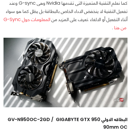
كما نعلم التقنية المتميزة التى تقدمها Nvidia وهى G-sync وعند
تفعيل التقنية لا ينخفض الاداء الخاص بالبطاقة بل يظل كما هو سواء
أثناء التفعيل أو الالغاء .تعرف على المزيد من
المعلومات حول G-Sync
من هنا
.
البطاقه الاولي GV-N950OC-2GD / GIGABYTE GTX 950
90mm OC