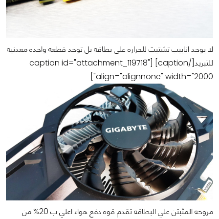
لا يوجد انابيب تشتيت للحراره علي بطاقه بل توجد قطعه واحده معدنيه
للتبريد[/caption] [caption id="attachment_119718"
align="alignnone" width="2000"]
مروحه المثبتن علي البطاقه تقدم قوه دفع هواء اعلي ب 20% من