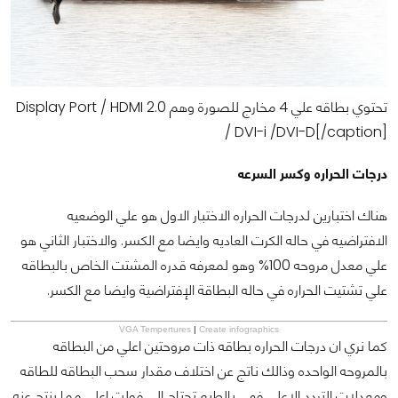
تحتوي بطاقه علي 4 مخارج للصورة وهم Display Port / HDMI 2.0
/ DVI-i /DVI-D[/caption]
درجات الحراره وكسر السرعه
هناك اختبارين لدرجات الحراره الاختبار الاول هو علي الوضعيه
الافتراضيه في حاله الكرت العاديه وايضا مع الكسر.
والاختبار الثاني هو
علي معدل مروحه 100% وهو لمعرفه قدره المشتت الخاص بالبطاقه
علي تشتيت الحراره في حاله البطاقة الإفتراضية وايضا مع الكسر.
VGA Tempertures
|
Create infographics
كما نري ان درجات الحراره بطاقه ذات مروحتين اعلي من البطاقه
بالمروحه الواحده وذالك ناتج عن اختلاف مقدار سحب البطاقه للطاقه
ومعدلات التردد الاعلي فهي بالطبع تحتاج الي فولت اعلي مما ينتج عنه