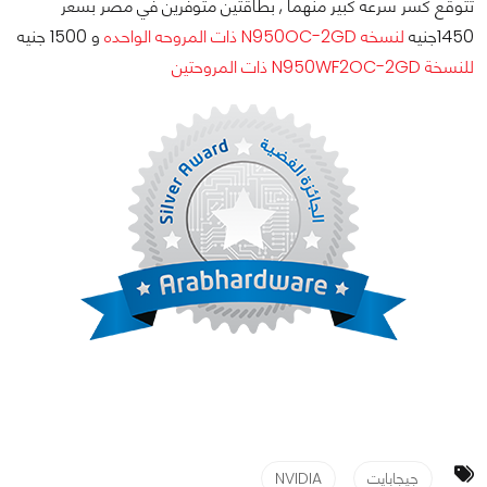
تتوقع كسر سرعه كبير منهما , بطاقتين متوفرين في مصر بسعر
1450جنيه
لنسخه N950OC-2GD ذات المروحه الواحده
و 1500 جنيه
للنسخة N950WF2OC-2GD ذات المروحتين
جيجابايت
NVIDIA