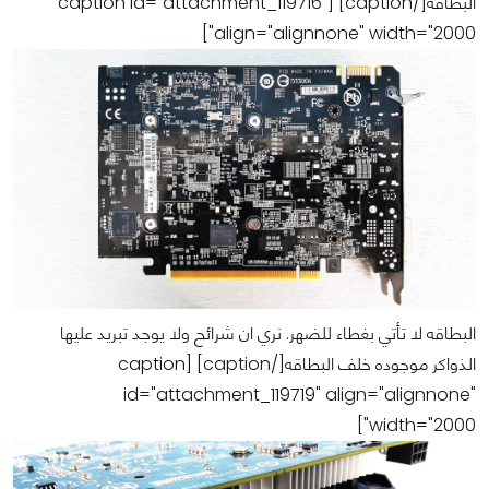
البطاقه[/caption] [caption id="attachment_119716"
align="alignnone" width="2000"]
البطاقه لا تأتي بغطاء للضهر. نري ان شرائح ولا يوجد تبريد عليها
الذواكر موجوده خلف البطاقه[/caption] [caption
id="attachment_119719" align="alignnone"
width="2000"]