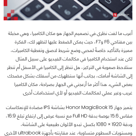
أغرب ما لفت نظري في تصميم الجهاز هو مكان الكاميرا، وهي مخبئة
بين مفتاحي F6 وF7، حيث يمكن الضغط عليها لتظهر لك، الفكرة
مميزة بالتأكيد خاصةً لمحبي وضع شريط لاصق وتغطية الكاميرات،
لكن عند استخدام الكاميرا في مكالمات الفيديو على سبيل المثال
ستلاحظ صعوبة في التركيز، هل تنظر إلى الكاميرا في الأسفل أم تنظر
إلى الشاشة أمامك، بجانب أنها ستظهرك من أسفلك بشكل مضحك
بعض الشيء. هذا أكثر ما أزعجني في الجهاز بصراحة، مكان الكاميرا
غريب وغير عملي لمكالمات الفيديو أو لأي استخدامات أخرى.
يتميز جهاز Honor MagicBook 15 بشاشة IPS مضادة للإنعكاسات
مقاس 15.6 بوصة بدقة Full HD مع نسبة عرض إلى ارتفاع تبلغ 16:9،
ودقة 1920 × 1080 بكسل. تبدو الألوان طبيعية على الشاشة،
ومستويات السطوع متساوية، عند مقارنته بأجهزة ultrabook الأخرى