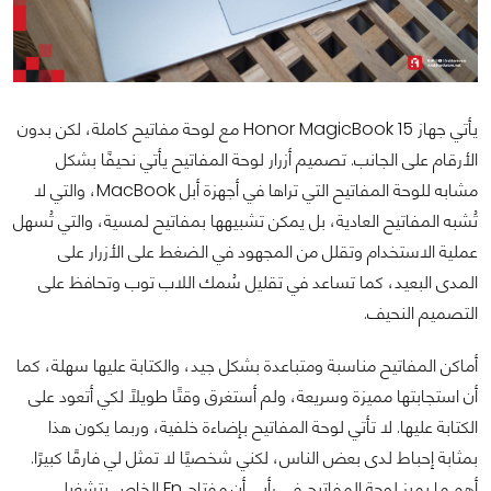
يأتي جهاز Honor MagicBook 15 مع لوحة مفاتيح كاملة، لكن بدون
الأرقام على الجانب. تصميم أزرار لوحة المفاتيح يأتي نحيفًا بشكل
مشابه للوحة المفاتيح التي تراها في أجهزة أبل MacBook، والتي لا
تُشبه المفاتيح العادية، بل يمكن تشبيهها بمفاتيح لمسية، والتي تُسهل
عملية الاستخدام وتقلل من المجهود في الضغط على الأزرار على
المدى البعيد، كما تساعد في تقليل سُمك اللاب توب وتحافظ على
التصميم النحيف.
أماكن المفاتيح مناسبة ومتباعدة بشكل جيد، والكتابة عليها سهلة، كما
أن استجابتها مميزة وسريعة، ولم أستغرق وقتًا طويلًا لكي أتعود على
الكتابة عليها. لا تأتي لوحة المفاتيح بإضاءة خلفية، وربما يكون هذا
بمثابة إحباط لدى بعض الناس، لكني شخصيًا لا تمثل لي فارقًا كبيرًا.
أهم ما يميز لوحة المفاتيح في رأيي أن مفتاح Fn الخاص بتشغيل