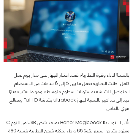
بالنسبة لأداء وقوة البطارية، فعند اختبار الجهاز على مدار يوم عمل
كامل، ظلت البطارية تعمل ما بين 5 إلى 6 ساعات من الاستخدام
المتواصل للشاشة بمستويات سطوع متوسطة. وهو ما يعتبر معيارًا
جيد إلى حد كبير بالنسبة لجهاز ultrabook بشاشة Full HD ومعالج
قوي بالداخل.
يأتي لابتوب Honor Magicbook 15 بمنفذ شحن USB من النوع C
ومزود بشاحن سريع بقوة 65 واط، يمكنه شحن البطارية بنسبة 50٪