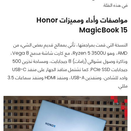
في هذه الفئة.
مواصفات وأداء ومميزات Honor
MagicBook 15
النسخة التي قمت بمراجعتها، تأتي بمعالج قديم بعض الشيء من
AMD، وهو Ryzen 5 3500U، مع كارت شاشة مدمج Vega 8،
وذاكرة وصول عشوائي (رامات) 8 جيجابايت، ومساحة تخزين 500
جيجابايت PCIe SSD. كما تشتمل منافذ الجهاز على منفذ USB-C
واحد للشاحن، ومنفذين USB-A، ومنفذ HDMI ومنفذ سماعات 3.5
مللي.