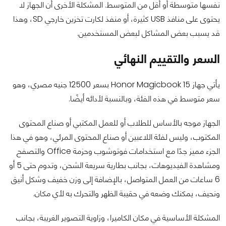
نفسها متوسطة أو أقل من المتوسط. المشكلة الأخرى أن الجهاز لا
يحتوى على منافذ USB كثيرة، أو منفذ لكارت تخزين خارجي SD، وهذا
قد يسبب بعض المشاكل لبعض المستخدمين.
السعر والتقييم النهائي
يأتي جهاز Honor Magicbook 15 بسعر 12500 جنيه مصري، وهو
سعر متوسط في هذه الفئة، وبالنسبة لأدائه أيضًا.
الجهاز موجه بالأساس للطلاب أو للعمل المكتبي أو صناع المحتوى
المكتوب، وليس لفئة اللاعبين أو صناع المحتوى المرئي، وهو في هذا
الجزء مميز جدًا مع استخدامات فوتوشوب وحزمة Office والتصفح
ومشاهدة الفيديوهات، بجانب بطارية سريعة الشحن، وتدوم حتى 5 أو
6 ساعات من العمل المتواصل، بالإضافة إلى وزن خفيف وشكل أنيق
ونحيف، يمكنك وضعه في حقيبة الظهر والتحرك به لأي مكان.
المشكلة الأساسية في مكان الكاميرا، وزاوية التصوير الغريبة، بجانب