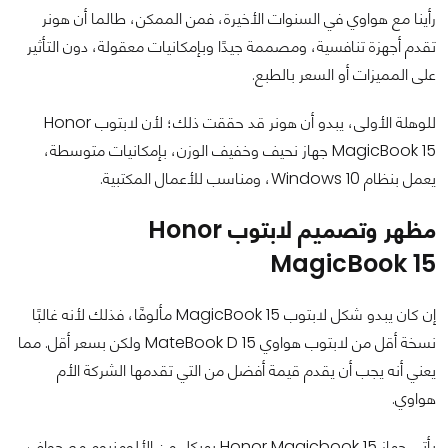
رأينا مع هواوي في السنوات الأخيرة، فمن الممكن، طالما أن هونر
تقدم أجهزة تنافسية، ومصممة جيدًا وبإمكانيات معقولة، دون التأثير
على المميزات أو السعر بالطبع.
للوهلة الأولى، يبدو أن هونر قد حققت ذلك؛ لأن لابتوب Honor
MagicBook 15 جهاز نحيف وخفيف الوزن، بإمكانيات متوسطة،
يعمل بنظام Windows 10، ومناسب للأعمال المكتبية.
مظهر وتصميم لابتوب Honor
MagicBook 15
إن كان يبدو شكل لابتوب MagicBook 15 مألوفًا، فذلك لأنه غالبًا
نسخة أقل من لابتوب هواوي MateBook D 15 ولكن بسعر أقل. مما
يعني أنه يجب أن يقدم قيمة أفضل من التي تقدمها الشركة الأم
هواوي.
يأتي جهاز Honor Magicbook 15 بهيكل من الألومنيوم مع حواف