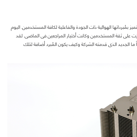
ين أيدينا أحد حلول التبريد التى تُقدمها لنا الشركة النمساوية Noctua التى تتميز بمُبرداتها الهوائية ذات الجودة والفاعلية لكافة المستخدمين. اليوم
NH-U والذى يأتى خلافاً للسلسة الشهيرة للمُبردات الهوائية NH-U9 التى حازت على ثقة المستخدمين وكانت أختيار المراجعين فى الماضى. لقد
ً ما الجديد الذى قدمته الشركة وكيف يكون المُبرد أضافة لتلك