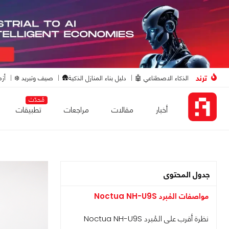
ترند
الذكاء الاصطناعي 🤖
دليل بناء المنازل الذكية🛖
صيف وتبريد ❄️
أزم
مُحدّث
أخبار
مقالات
مراجعات
تطبيقات
جدول المحتوى
مواصفات المُبرد Noctua NH-U9S
نظرة أقرب على المُبرد Noctua NH-U9S