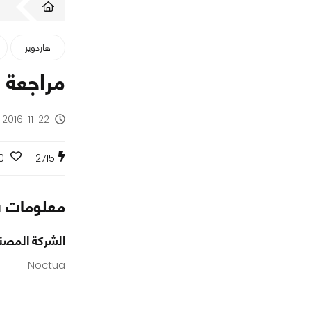
ا
هاردوير
مراجعة مُبر
2016-11-22 - منذ 9 سنوات
0
2715
معلومات س
الشركة المصن
Noctua