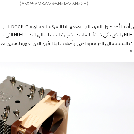
(AM2+,AM3,AM3+,FM1,FM2,FM2+)
مرة أخرى نجد ب
لدينا المُبرد 9S
ك السلسلة الى الحياة مرة أخرى وأضافت لها المُبرد الذى بحوزتنا. فلنرى معا
ة.