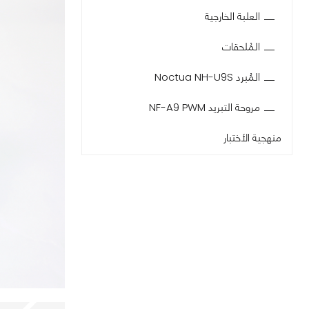
العلبة الخارجية
المُلحقات
المُبرد Noctua NH-U9S
مروحة التبريد NF-A9 PWM
منهجية الأختبار