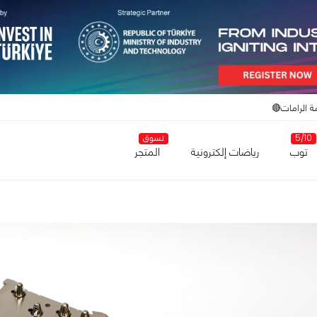
ة الرامات🔴
5/10
تسوق
توب
رياضات إلكترونية
المتجر