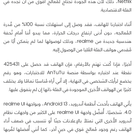
Netflix، ذلك لأن هذه الجودة تحتاج لمُعالج أقوى من أن تجده في
الفئة الاقتصادية.
أثناء اختبارنا للهاتف، فقد وصل إلى استهلاك نسبة 100% من قُدرة
المُعالجه، دون أدنى ارتفاع درجات الحرارة، مما يبدو أننا أمام تُحفة
هندسية جديدة من realme، وذلك لوصولها لما لم يتمكن أيًا من
مُقدمي هواتف الفئة العُليا من الوصول إليه.
أخيرًا، فإذا كُنت تهتم بالأرقام، فإن الهاتف قد حصل على 425431
نقطة عند اختباره بواسطة منصة AnTuTu للاختبارات، وهو رقم
يخضع لرأيك الشخصي في النهاية، إلا أني أراه مُناسبًا تمامًا ولا يختلف
كثيرًا عن الهواتف الأُخرى الموجودة في الفئة ذاتها إن لم يتفوق عليها.
يأتي الهاتف بأحدث أنظمة آندرويد، Android 13، وبواجهة realme UI
4.0. شخصيًا، أُفضِّل واجهة realme UI على الكثير من واجهات نظام
آندرويد الأُخرى التي تمتلأ بالإعلانات حينًا أو تتسبب في ضعف أداء
الهاتف رغم وجود مُعالج قوي في حينٍ آخر، كما أنني أُفضلها لقُربها