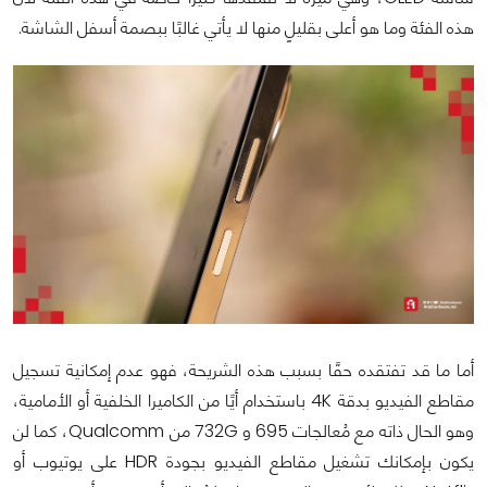
هذه الفئة وما هو أعلى بقليلٍ منها لا يأتي غالبًا ببصمة أسفل الشاشة.
أما ما قد تفتقده حقًا بسبب هذه الشريحة، فهو عدم إمكانية تسجيل
مقاطع الفيديو بدقة 4K باستخدام أيًا من الكاميرا الخلفية أو الأمامية،
وهو الحال ذاته مع مُعالجات 695 و 732G من Qualcomm، كما لن
يكون بإمكانك تشغيل مقاطع الفيديو بجودة HDR على يوتيوب أو