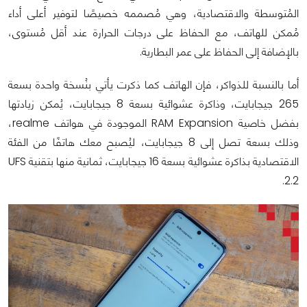
المُتوسطة والاقتصادية، وهي مُصممه خصيصًا لتوفير أعلى أداء
مُمكن للهاتف، مع الحفاظ على درجات الحرارة عند أقل مُستوى،
بالإضافة إلى الحفاظ على عمر البطارية.
أما بالنسبة للذواكر، فإن الهاتف كما ذكرت يأتي بنُسخة واحدة بسعة
265 جيجابايت، وذاكرة عشوائية بسعة 8 جيجابايت، يُمكن زيادتها
بفضل خاصية RAM Expansion الموجودة في هواتف realme،
وذلك بسعة تصل إلى 8 جيجابايت، ليُصبح معك هاتفًا من الفئة
الاقتصادية بذاكرة عشوائية بسعة 16 جيجابايت، ثمانية منها بتقنية UFS
2.2.