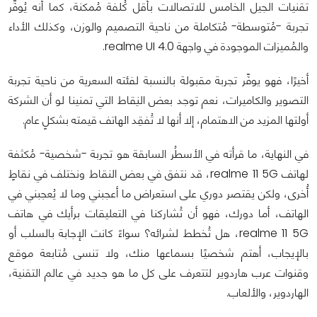
تقنيات الجيل الخامس للاتصالات بأقل كُلفة مُمكنة، كما أنه يُوفِّر
تجربة -مُتوسطة- مُتكاملة من ناحية التصميم والوزن، وكذلك الأداء
والمُميزات الموجودة في واجهة realme UI 4.0.
أخيرًا، فهو يوفِّر تجربة مقبولة بالنسبة لفئته السعرية من ناحية تجربة
التصوير والكاميرات، نعم توجد بعض النِقاط التي تمنينا لو أن الشركة
أولتها المزيد من الاهتمام، إلا أنها لا تُفقِد الهاتف قيمته بشكلٍ عام.
في النهاية، ما قرأته في الأسطُر السابقة هو تجربة -شخصية- مُكثفة
لهاتف realme 11 5G، قد نتفق في بعض النقاط ونختلف في نقاطٍ
أُخرى، ولكن يقتصر دوري على استعراض ما أعجبني وما لا يُعجبني في
الهاتف، أما دورك، فهو أن تُشاركنا في التعليقات برأيك في هاتف
realme 11 5G، هل تُخطط لشرائه؟ سواءً كانت الإجابة بالسلب أو
بالإيجاب، أهتم شخصيًا بسماعها منك، ولا تنسى مُتابعة موقع
وقنوات عرب هاردوير لتتعرف على كل ما هو جديد في عالم التقنية،
الهاردوير، والألعاب.