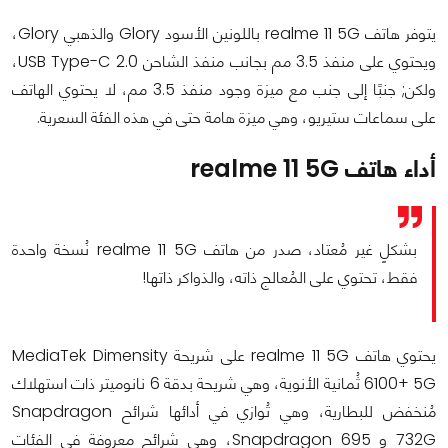
يتوفر هاتف realme 11 5G باللونين الأسود Glory والذهبي Glory،
ويحتوي على منفذ 3.5 مم بجانب منفذ الشاحن USB Type-C 2.0،
ولكن; جنبًا إلى جنب مع ميزة وجود منفذ 3.5 مم، لا يحتوي الهاتف
على سماعات ستيريو، وهي ميزة هامة حتى في هذه الفئة السعرية.
أداء هاتف realme 11 5G
بشكلٍ غير مُعتاد، صدر من هاتف realme 11 5G نُسخة واحدة
فقط، تحتوي على المُعالج ذاته، والذواكر ذاتها!
يحتوي هاتف realme 11 5G على شريحة MediaTek Dimensity
6100+ 5G ثُمانية الأنوية، وهي شريحة بدقة 6 نانوميتر ذات استهلاك
مُنخفض للبطارية، وهي تُوازي في أدائها شرائح Snapdragon
732G و Snapdragon 695، وهي شرائح معروفة في الفئات