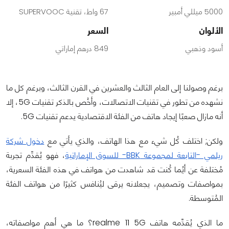
5000 ميللي أمبير
67 واط، تقنية SUPERVOOC
الألوان
السعر
أسود وذهبي
849 درهم إماراتي
برغم وصولنا إلى العام الثالث والعشرين في القرن الثالث، وبرغم كل ما
نشهده من تطور في تقنيات الاتصالات، وأخُص بالذكر تقنيات 5G، إلا
أنه مازال صعبًا إيجاد هاتف من الفئة الاقتصادية يدعم تقنيات 5G.
ولكن; اختلف كُل شيء مع هذا الهاتف، والذي يأتي مع
دخول شركة
ريلمي -التابعة لمجموعة BBK- للسوق الإماراتية
، فهو يُقدِّم تجربة
مُختلفة عن أيُما كُنت قد شاهدت من هواتف في هذه الفئة السعرية،
بمواصفات وتصميم، يجعلانه يرقى ليُنافس كثيرًا من هواتف الفئة
المُتوسطة.
ما الذي يُقدِّمه هاتف realme 11 5G؟ ما هي أهم مواصفاته،