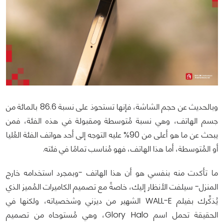
وبالحديث عن حجم الشاشة، فإنها تستحوذ على نسبة 86.6 بالمائة من
جسم الهاتف، وهي نسبة مُتوسطة ومقبولة في هذه الفئة، فمن
يبحث عن ما هو أعلى من 90% عليه التوجه إلى أحد هواتف الفئة العُليا
أو المُتوسطة، أما هذا الهاتف، فهو مُناسب تمامًا في فئته.
ما تأكدت منه بنفسي هو أن هذا الهاتف -وبمجرد استخدامه خارج
المنزل- سيلفت الأنظار إليك، خاصةً مع تصميم الكاميرات المُميز الذي
يُذكِّرك بفيلم WALL-E الشهير من ديزني وشخصياته، ولكنها في
الحقيقة تحمل اسم Glory Halo، وهي مُستوحاه من تصميم