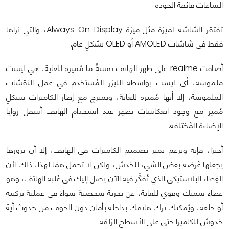
الساعات فائقة الجودة
تفتقر الشاشة لميزة مثل ميزة Always-On-Display، والتي نراها
فقط في شاشات AMOLED أو OLED بشكلٍ عام.
أضافت realme على ظهر الهاتف نقشةً ما مُميزة للغاية، هي ليست
ملموسة، أي ليست بواسطة الليزر المُستخدم في عمل النقشات
الملموسة، إلا أنها مُميزة للغاية، وتمتزج مع إطار الكاميرات بشكلٍ
مُميز مع وجود انعكاسات تظهر عند استخدام الهاتف أسفل زوايا
الإضاءة المُختلفة.
أخيرًا، فإنه وبرغم تميز تصميم الكاميرات في الهاتف، إلا أن بروزها
يجعلها عُرضة بعض الشيء للخدش، ولكن لا تحمل همًا لهذا، ذلك لأن
الغِطاء البلاستيكي الذي تُفكِّر فيه الآن يصل إليك في عُلبة الهاتف، وهو
غِطاء سميك وقوي للغاية، عن تجربة شخصية سواءً في عملية تركيبه
أو خلعه، ويُمكنك ترك هاتفك بداخله بأمان دون الخوف من حدوث أية
خدوش للكاميرا حتى على الأسطح الزلقة.