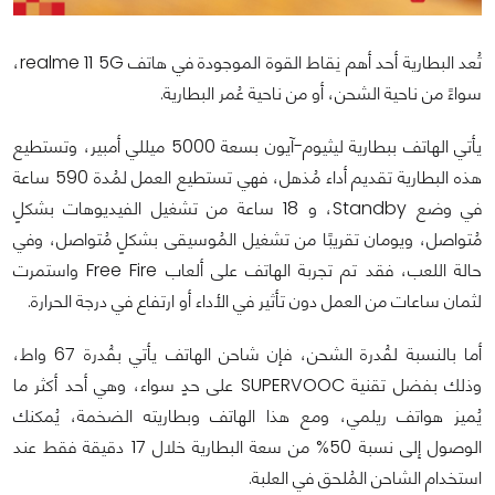
تُعد البطارية أحد أهم نِقاط القوة الموجودة في هاتف realme 11 5G،
سواءً من ناحية الشحن، أو من ناحية عُمر البطارية.
يأتي الهاتف ببطارية ليثيوم-آيون بسعة 5000 ميللي أمبير، وتستطيع
هذه البطارية تقديم أداء مُذهل، فهي تستطيع العمل لمُدة 590 ساعة
في وضع Standby، و 18 ساعة من تشغيل الفيديوهات بشكلٍ
مُتواصل، ويومان تقريبًا من تشغيل المُوسيقى بشكلٍ مُتواصل، وفي
حالة اللعب، فقد تم تجربة الهاتف على ألعاب Free Fire واستمرت
لثمان ساعات من العمل دون تأثير في الأداء أو ارتفاع في درجة الحرارة.
أما بالنسبة لقُدرة الشحن، فإن شاحن الهاتف يأتي بقُدرة 67 واط،
وذلك بفضل تقنية SUPERVOOC على حدٍ سواء، وهي أحد أكثر ما
يُميز هواتف ريلمي، ومع هذا الهاتف وبطاريته الضخمة، يُمكنك
الوصول إلى نسبة 50% من سعة البطارية خلال 17 دقيقة فقط عند
استخدام الشاحن المُلحق في العلبة.