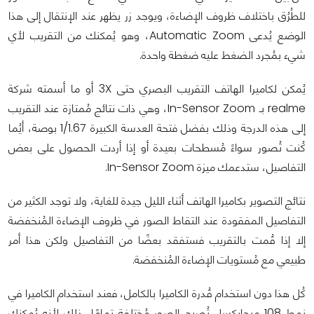
للطُرُق باختلاف ظروف الإضاءة، ويوجد زر يظهر عند الإنتقال إلى هذا
الوضع يُدعى Automatic Zoom، وهو يُمكنك من التقريب لأي
شيء بمُجرد الضغط عليه ضغطة واحدة.
يُمكن لكاميرا الهاتف التقريب البصري حتى 3X أو ما أسمته شركة
realme بـ In-Sensor Zoom، وهي ذات نتائج مُمتازة عند التقريب
إلى هذه الدرجة وذلك بفضل فتحة العدسة الكبيرة 1/1.67 بوصة، أيُما
كُنت تُصور سواءً مُسطحات بعيدة أو إذا أردت الحصول على بعض
التفاصيل، ستدعمك ميزة In-Sensor Zoom.
نتائج التصوير بكاميرا الهاتف أثناء الليل جيدة للغاية، ولا توجد الكثير من
التفاصيل المفقودة عند التقاط الصور في ظروف الإضاءة المُنخفضة
إلا إذا قُمت بالتقريب فستفقد بعضًا من التفاصيل ولكن هذا أمر
طبيعي مع مُستويات الإضاءة المُنخفضة.
كُل هذا دون استخدام قُدرة الكاميرا بالكامل، فعند استخدام الكاميرا في
نمط 108 ميجابكسل تُصبح الصور مُختلفة تمامًا، ذلك لأنه يُمكنك