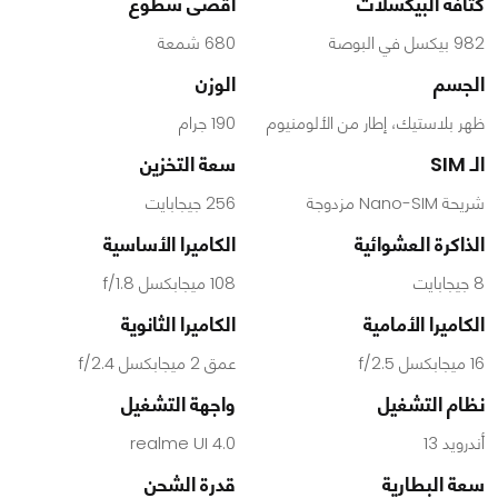
كثافة البيكسلات
أقصى سطوع
982 بيكسل في البوصة
680 شمعة
الجسم
الوزن
ظهر بلاستيك، إطار من الألومنيوم
190 جرام
الـ SIM
سعة التخزين
شريحة Nano-SIM مزدوجة
256 جيجابايت
الذاكرة العشوائية
الكاميرا الأساسية
8 جيجابايت
108 ميجابكسل f/1.8
الكاميرا الأمامية
الكاميرا الثانوية
16 ميجابكسل f/2.5
عمق 2 ميجابكسل f/2.4
نظام التشغيل
واجهة التشغيل
أندرويد 13
realme UI 4.0
سعة البطارية
قدرة الشحن