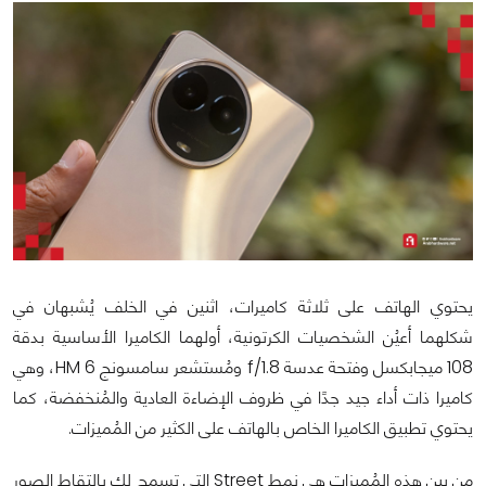
يحتوي الهاتف على ثلاثة كاميرات، اثنين في الخلف يُشبهان في
شكلهما أعيُن الشخصيات الكرتونية، أولهما الكاميرا الأساسية بدقة
108 ميجابكسل وفتحة عدسة f/1.8 ومُستشعر سامسونج HM 6، وهي
كاميرا ذات أداء جيد جدًا في ظروف الإضاءة العادية والمُنخفضة، كما
يحتوي تطبيق الكاميرا الخاص بالهاتف على الكثير من المُميزات.
من بين هذه المُميزات هي نمط Street التي تسمح لك بالتقاط الصور