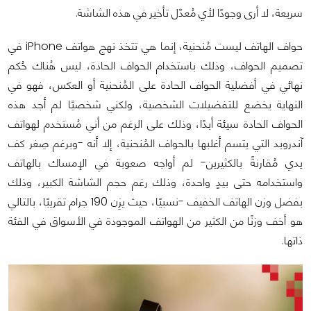
سريعة، لا أرى وجودًا لأي مُعدّل تأخير في هذه الشاشة.
حواف الهاتف ليست مُنحنية، إنما هي تتخذ نهج هواتف iPhone في
تصميم الحواف، وذلك باستخدام الحواف الحادة، ليس هُناك حُكم
نهائي في أفضلية الحواف الحادة على المُنحنية أو العكس، فهو في
النهاية يخضع للتفضيلات الشخصية، ولكني شخصيًا لم أجد هذه
الحواف الحادة سيئة أبدًا، وذلك على الرغم من أني مُستخدم لهواتف
آندرويد التي يتسم أغلبها بالحواف المُنحنية، إلا أنه -وبرغم صِغر كف
يدي مُقارنةً بالكثيرين- لم أواجه صعوبة في الإمساك بالهاتف
واستخدامه حتى بيدٍ واحدة، وذلك رغم حجم الشاشة الكبير، وذلك
بفضل وزن الهاتف الخفيف -نسبيًا، حيث يزِن 190 جرام تقريبًا، بالتالي
هو أخف وزنًا من الكثير من الهواتف الموجودة في الأسواق في الفئة
ذاتها.