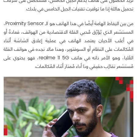
تُريد الحصول على هاتف يدعم الجيل الخامس، فستحصل على سرعات
تحميل هائلة إذا ما توافرت تقنيات الجيل الخامس في بلدك.
من بين النِقاط الهامة أيضًا في هذا الهاتف هو الـ Proximity Sensor،
المستشعر الذي يُؤرِّق مُحبي الفئة الاقتصادية من الهواتف، فعادةً أو
في أغلب الأحيان يعتمد الهاتف في عملية إغلاق الشاشة أثناء
المُكالمات على النظام أو السوفتوير، وهذا مالا نجده في هواتف الفئة
العُليا، وهو الأمر ذاته في هاتف realme 11 5G، فهو يحتوي على
مُستشعر تقارُب حقيقي وذا أداء مُمتاز أثناء المُكالمات.