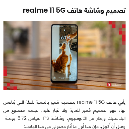
تصميم وشاشة هاتف realme 11 5G
يأتي هاتف realme 11 5G بتصميم مُميز بالنسبة للفئة التي يُنافس
بها، فهو تصميم مُميز للغاية ولا غُبار عليه، بجسم مصنوع من
البلاستيك وإطار من الألومنيوم، وشاشة IPS بقياس 6.72 بوصة،
وقبل أن أُكمِل، فإن هذا أول ما أثار فضولي في هذا الهاتف: