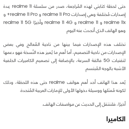
حتى لحظة كتابتي لهذه المُراجعة، صدر من سلسلة realme 11 عِدة
إصدارات مُختلفة وهي إصدارات realme 11 Pro و realme 11 Pro+ و
realme 11x و realme 11 و realme 11 4G وأخيرًا realme 11 5G
وهو الهاتف الذي أتحدث عنه اليوم.
تختلف هذه الإصدارات فيما بينها من ناحية المُعالج وفي بعض
الإصدارات من ناحية التصميم، أما أهم ما يُميز هذه النُسخة فهو دعمها
لتقنيات 5G فائقة السرعة، بالإضافة إلى تصميم الكاميرات الخلفية
الأشبه بالوجه المُبتسم.
يُعد هذا الهاتف أحد أهم هواتف realme حتى هذه اللحظة، وذلك
لكونه مُمثلها ووسيلة دخولها الأولى للإمارات العربية المُتحدة.
أخيرًا، فلننتقل إلى الحديث عن مواصفات الهاتف.
الكاميرا