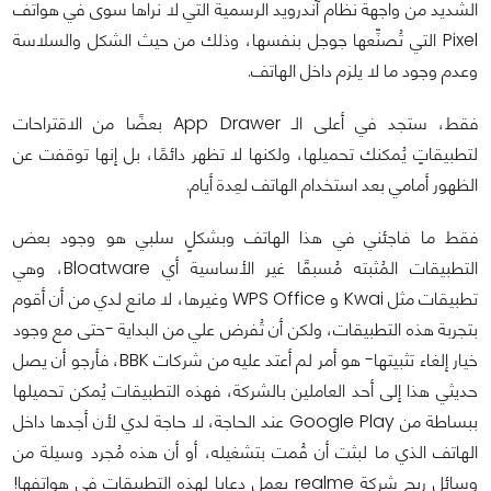
الشديد من واجهة نظام آندرويد الرسمية التي لا نراها سوى في هواتف
Pixel التي تُصنِّعها جوجل بنفسها، وذلك من حيث الشكل والسلاسة
وعدم وجود ما لا يلزم داخل الهاتف.
فقط، ستجد في أعلى الـ App Drawer بعضًا من الاقتراحات
لتطبيقاتٍ يُمكنك تحميلها، ولكنها لا تظهر دائمًا، بل إنها توقفت عن
الظهور أمامي بعد استخدام الهاتف لعِدة أيام.
فقط ما فاجئني في هذا الهاتف وبشكلٍ سلبي هو وجود بعض
التطبيقات المُثبته مُسبقًا غير الأساسية أي Bloatware، وهي
تطبيقات مثل Kwai و WPS Office وغيرها، لا مانع لدي من أن أقوم
بتجربة هذه التطبيقات، ولكن أن تُفرض علي من البداية -حتى مع وجود
خيار إلغاء تثبيتها- هو أمر لم أعتد عليه من شركات BBK، فأرجو أن يصل
حديثي هذا إلى أحد العاملين بالشركة، فهذه التطبيقات يُمكن تحميلها
ببساطة من Google Play عند الحاجة، لا حاجة لدي لأن أجدها داخل
الهاتف الذي ما لبثت أن قُمت بتشغيله، أو أن هذه مُجرد وسيلة من
وسائل ربح شركة realme بعمل دعايا لهذه التطبيقات في هواتفها!