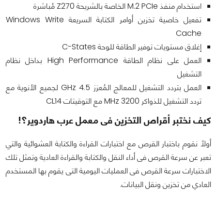
استخدام منفذ M.2 PCIe الخاصة بالشريحة Z270 مُباشرة
تفعيل خاصية تخزين أوامر الكتابة السريعة Windows Write
Cache
إغلاق مستويات توفير الطاقة للوحة C-States
العمل على نظام الطاقة High Performance بداخل نظام
التشغيل
العمل بتردد التشغيل للمعالج المُعزز 4.5 GHz لجميع الأنوية مع
تردد التشغيل للذواكر 3200 MHz مع التوقيتات CL14
كيف نختبر أقراص التخزين فى معمل عرب هاردوير؟!
أولاً نقوم باختبار القرص مع اختبارات القراءة والكتابة العشوائية والتي
تعبر عن سرعة القرص فى أداء النقل والكتابة والقراءة العادية وتمثل تلك
الاختبارات سرعة القرص فى العمليات اليومية التى يقوم بها المستخدم
العادي من تخزين ونقل البيانات.