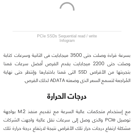
PCIe SSDs Sequential read / write
Infogram
بسرعة قراءة وصلت حتى 3500 ميجابايت فى الثانية وسرعات كتابة
وصلت حتى 2200 ميجابايت يقدم القرص أفضل سرعات قمنا
بتجربتها من الأقراص SSD التى قمنا باختبارها وإنتظر حتى نهاية
المُراجعة لتسمع السعر الذى وضعته ADATA لذلك القرص.
درجات الحرارة
مع إستخدام متحكمات عالية السرعة مع تقديم منفذ M.2 بواجهة
توصيل PCIe والذى وصل إلى سرعات نقل عالية واجهت الشركات
مشكلة ارتفاع درجات حرار تلك الأقراص نتيجة لارتفاع درجة حرارة تلك