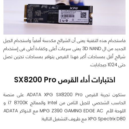
فاستخدام هذه التقنية يعنى أن الشرائح مكدسة أفقياً واستخدام الجيل
الجديد من ال 3D NAND يعنى سرعات أعلى وكفاءة أعلى فى إستخدام
شرائح أقل بمساحات أكبر فهذا القرص يتوافر بمساحات تخزين تصل
حتى 1024 جيجابايت.
اختبارات أداء القرص SX8200 Pro
ستكون تجربة القرص ADATA XPG SX8200 Pro على منصة
الحاسب الشخصي للجيل الثامن من Intel والمعالج i7 8700K و
اللوحة الأم MPG Z390 GAMING EDGE AC مع الذواكر ADATA
XPG Spectrix D80 مع ظروف التشغيل التالية: