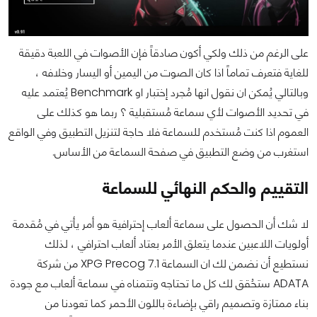
على الرغم من ذلك ولكي أكون صادقاً فإن الأصوات في اللعبة دقيقة
للغاية فتعرف تماماً اذا كان الصوت من اليمين أو اليسار وخلافه ،
وبالتالي يُمكن ان نقول انها مُجرد إختبار او Benchmark يُعتمد عليه
في تحديد الأصوات لأي سماعة مُستقبلية ؟ ربما هو كذلك على
العموم اذا كنت مُستخدم للسماعة فلا حاجة لتنزيل التطبيق وفي الواقع
استغرب من وضع التطبيق في صفحة السماعة من الأساس.
التقييم والحكم النهائي للسماعة
لا شك أن الحصول على سماعة ألعاب إحترافية هو أمر يأتي في مُقدمة
أولويات اللاعبين عندما يتعلق الأمر بعتاد ألعاب احترافي ، لذلك
نستطيع أن نضمن لك ان السماعة XPG Precog 7.1 من شركة
ADATA ستحُقق لك كل ما تحتاجه وتتمناه في سماعة ألعاب مع جودة
بناء ممتازة وتصميم راقي بإضاءة باللون الأحمر كما تعودنا من