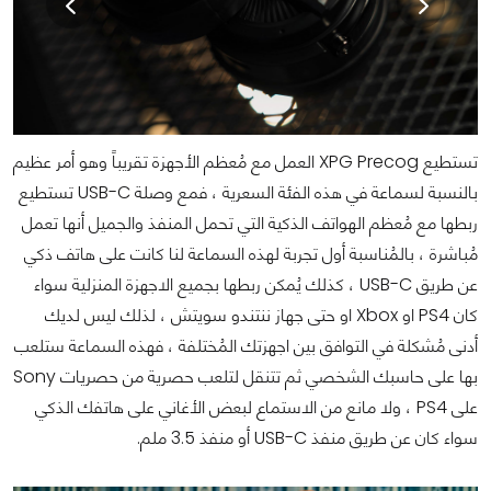
تستطيع XPG Precog العمل مع مُعظم الأجهزة تقريباً وهو أمر عظيم
بالنسبة لسماعة في هذه الفئة السعرية ، فمع وصلة USB-C تستطيع
ربطها مع مُعظم الهواتف الذكية التي تحمل المنفذ والجميل أنها تعمل
مُباشرة ، بالمُناسبة أول تجربة لهذه السماعة لنا كانت على هاتف ذكي
عن طريق USB-C ، كذلك يُمكن ربطها بجميع الاجهزة المنزلية سواء
كان PS4 او Xbox او حتى جهاز ننتندو سويتش ، لذلك ليس لديك
أدنى مُشكلة في التوافق بين اجهزتك المُختلفة ، فهذه السماعة ستلعب
بها على حاسبك الشخصي ثم تتنقل لتلعب حصرية من حصريات Sony
على PS4 ، ولا مانع من الاستماع لبعض الأغاني على هاتفك الذكي
سواء كان عن طريق منفذ USB-C أو منفذ 3.5 ملم.