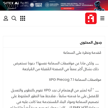
جدول المحتوى
مُقدمة ونظرة على السماعة
ولكن ماذا عن مواصفات السماعة نفسها؟ دعونا نستعرض
ذلك بشكل أكثر عمقاً في الصفحة المُقبلة من المُراجعة.
مواصفات السماعة XPG Precog 7.1
" أنه لمثير من الإهتمام ان نجد XPG تقوم بالتطوير والتعديل
للأفضل على ما قدمته سابقاً ، فنلاحظ هنا التطور الملحوظ على
تصميم السماعة ومواد البناء المُستخدمة عما كانت عليه في
سماعة EMIX H30 التي كانت بمواد تصميم جيدة أيضاً ولكنها لم