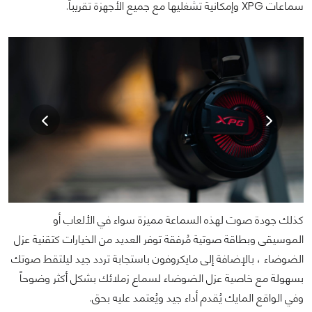
سماعات XPG وإمكانية تشغليها مع جميع الأجهزة تقريباً.
كذلك جودة صوت لهذه السماعة مميزة سواء في الألعاب أو
الموسيقى وبطاقة صوتية مُرفقة توفر العديد من الخيارات كتقنية عزل
الضوضاء ، بالإضافة إلى مايكروفون باستجابة تردد جيد ليلتقط صوتك
بسهولة مع خاصية عزل الضوضاء لسماع زملائك بشكل أكثر وضوحاً
وفي الواقع المايك يُقدم أداء جيد ويُعتمد عليه بحق.