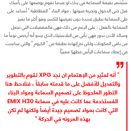
ستُشعر بقيمة السماعة في يدك او عندما تقوم بوضعها على رأسك
قبل حتى الدخول وتجربة صوتها ، مواد البناء " المطاطية " تُساعد على
طي السماعة بطرق عديدة دون تعرضها للكسر وهو أكثر ما يميز
السماعة بالفعل ، على الرغم من ذلك فهي فالمفصلات التي تجعل
وسائد الأذن تدور فهي تأتي من البلاستيك الذي يبدو أنه أرخص نوعاً ما
من باقي المكونات ولكن تم إنهاءة بطبقة من " الكروم " والتي ساعدت
في إعطاء سماعات الرأس مظهرًا مميزًاً.
" أنه لمثير من الإهتمام ان نجد XPG تقوم بالتطوير
والتعديل للأفضل على ما قدمته سابقاً ، فنلاحظ هنا
التطور الملحوظ على تصميم السماعة ومواد البناء
المُستخدمة عما كانت عليه في سماعة EMIX H30
التي كانت بمواد تصميم جيدة أيضاً ولكنها لم تكن
بهذه المرونه في الحركة "