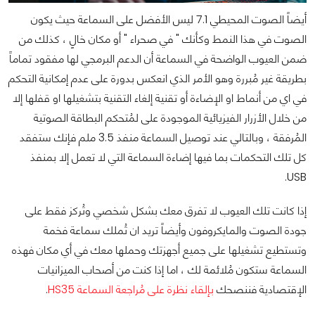
أيضاً الصوت المحيطي 7.1 ليس الأفضل على السماعة حيث يكون
الصوت في هذا النمط وكأنك " في صحراء " أو مكان خالٍ ، كذلك من
ضمن العيوب الواضحة في السماعة أن الدعم البرمجي لها مفقود تماماً
بطريقة غير مُبررة وهو الأمر الذي انعكس بدورة على عدم إمكانية التحكم
في اي من أنماط او الإضاءة أو تقنية إلغاء التقنية بتشغيلها او قفلها إلا
من خلال الأزرار الفيزيائية الموجودة على لمُتحكم البطاقة الصوتية
المُرفقة ، وبالتالي عند توصيل السماعة منفذ 3.5 ملم فإنك ستفقد
كل تلك التحكمات بما فيها إضاءة السماعة التي لا تعمل إلا بمنفذ
USB.
إذا كانت تلك العيوب لا تفرق معك بشكل شخصي وتُركز فقط على
جودة الصوت والمايكروفون وأيضاً تريد ان تُملك سماعة فخمة
وتستطيع تشغيلها على جميع أجهزتك وحملها معك في أي مكان فهذه
السماعة ستكون مُلائمة لك ، اما إذا كنت من أصحاب الميزانيات
الإقتصادية فننصحك
بإلقاء نظرة على مُراجعة السماعة HS35
.