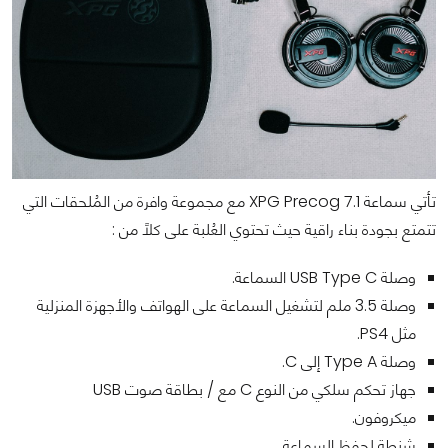
تأتي سماعة XPG Precog 7.1 مع مجموعة وافرة من المُلحقات التي
تتمتع بجودة بناء راقية حيث تحتوي العُلبة على كلاً من :
وصلة USB Type C السماعة.
وصلة 3.5 ملم لتشغيل السماعة على الهواتف والأجهزة المنزلية
مثل PS4.
وصلة Type A إلى C.
جهاز تحكم سلكي من النوع C مع / بطاقة صوت USB
ميكروفون.
شنطة لحفظ السماعة.