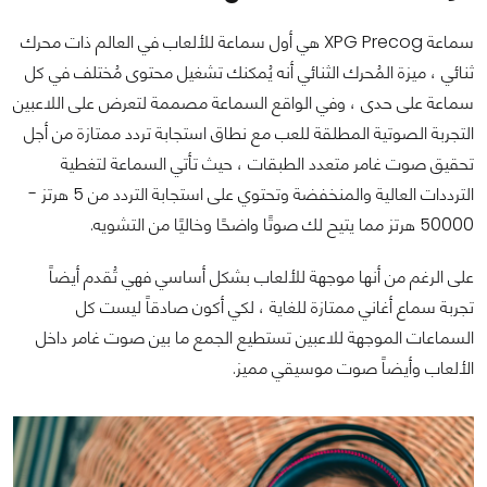
سماعة XPG Precog هي أول سماعة للألعاب في العالم ذات محرك
ثنائي ، ميزة المُحرك الثنائي أنه يُمكنك تشغيل محتوى مُختلف في كل
سماعة على حدى ، وفي الواقع السماعة مصممة لتعرض على اللاعبين
التجربة الصوتية المطلقة للعب مع نطاق استجابة تردد ممتازة من أجل
تحقيق صوت غامر متعدد الطبقات ، حيث تأتي السماعة لتغطية
الترددات العالية والمنخفضة وتحتوي على استجابة التردد من 5 هرتز -
50000 هرتز مما يتيح لك صوتًا واضحًا وخاليًا من التشويه.
على الرغم من أنها موجهة للألعاب بشكل أساسي فهي تُقدم أيضاً
تجربة سماع أغاني ممتازة للغاية ، لكي أكون صادقاً ليست كل
السماعات الموجهة للاعبين تستطيع الجمع ما بين صوت غامر داخل
الألعاب وأيضاً صوت موسيقي مميز.