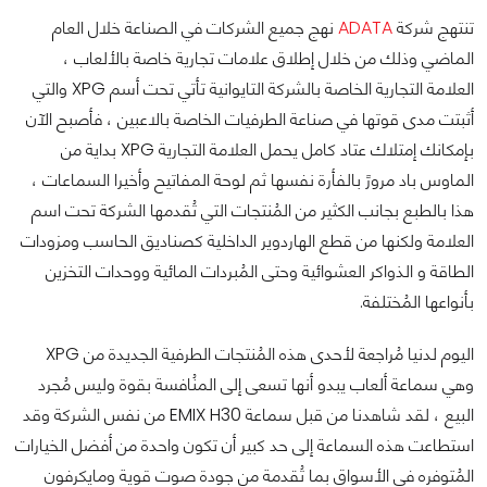
تنتهج شركة
ADATA
نهج جميع الشركات في الصناعة خلال العام
الماضي وذلك من خلال إطلاق علامات تجارية خاصة بالألعاب ،
العلامة التجارية الخاصة بالشركة التايوانية تأتي تحت أسم XPG والتي
أثبتت مدى قوتها في صناعة الطرفيات الخاصة بالاعبين ، فأصبح الآن
بإمكانك إمتلاك عتاد كامل يحمل العلامة التجارية XPG بداية من
الماوس باد مرورً بالفأرة نفسها ثم لوحة المفاتيح وأخيرا السماعات ،
هذا بالطبع بجانب الكثير من المُنتجات التي تُقدمها الشركة تحت اسم
العلامة ولكنها من قطع الهاردوير الداخلية كصناديق الحاسب ومزودات
الطاقة و الذواكر العشوائية وحتى المُبردات المائية ووحدات التخزين
بأنواعها المُختلفة.
اليوم لدنيا مُراجعة لأحدى هذه المُنتجات الطرفية الجديدة من XPG
وهي سماعة ألعاب يبدو أنها تسعى إلى المنُافسة بقوة وليس مُجرد
البيع ، لقد شاهدنا من قبل سماعة EMIX H30 من نفس الشركة وقد
استطاعت هذه السماعة إلى حد كبير أن تكون واحدة من أفضل الخيارات
المُتوفره في الأسواق بما تُقدمة من جودة صوت قوية ومايكرفون