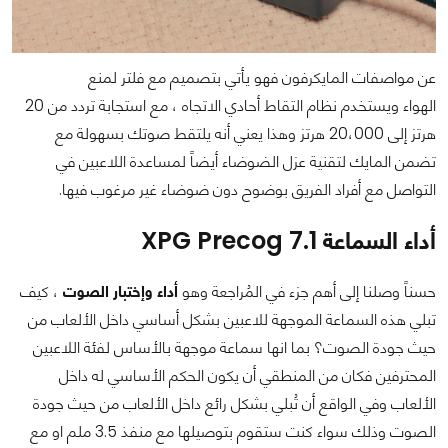
عن مواصفات المايكرفون فهو يأتي بتصميم مع فلتر لمنع
الهواء ويستخدم نظام التقاط أحادي الاتجاه ، مع استجابة تردد من 20
هرتز إلى 20،000 هرتز وهذا يعني أنه يلتقط صوتك بسهولة مع
تضمن المايك لتقنية عزل الضوضاء أيضاً لمساعدة اللاعبين في
التواصل مع أفراد الفريق بوضوح دون ضوضاء غير مرغوب فيها.
أداء السماعة XPG Precog 7.1
حسناً وصلنا إلى أهم جزء في المُراجعة وهو
أداء وإختبار الصوت
، كيف
تبلي هذه السماعة الموجهة للاعبين بشكل أساسي داخل الألعاب من
حيث جودة الصوت؟ بما انها سماعة موجهة بالأساس لفئة اللاعبين
المحترفين فكان من المنطقي أن يكون الحكم الأساسي له داخل
الألعاب وفي الواقع أن تُبلي بشكل رائع داخل الألعاب من حيث جودة
الصوت وذلك سواء كنت ستقوم بتوصيلها مع منفذ 3.5 ملم او مع