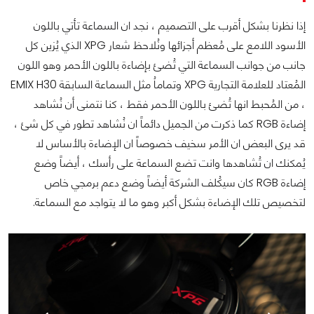
إذا نظرنا بشكل أقرب على التصميم ، نجد ان السماعة تأتي باللون
الأسود اللامع على مُعظم أجزائها ونُلاحظ شعار XPG الذي يُزين كل
جانب من جوانب السماعة التي تُضئ بإضاءة باللون الأحمر وهو اللون
المُعتاد للعلامة التجارية XPG وتماماُ مثل السماعة السابقة EMIX H30
، من المُحبط انها تُضئ باللون الأحمر فقط ، كنا نتمنى أن نُشاهد
إضاءة RGB كما ذكرت من الجميل دائماً ان نُشاهد تطور في كل شئ ،
قد يرى البعض ان الأمر سخيف خصوصاً ان الإضاءة بالأساس لا
يُمكنك ان تُشاهدها وانت تضع السماعة على رأسك ، أيضاً وضع
إضاءة RGB كان سيكُلف الشركة أيضاً وضع دعم برمجي خاص
لتخصيص تلك الإضاءة بشكل أكبر وهو ما لا يتواجد مع السماعة.