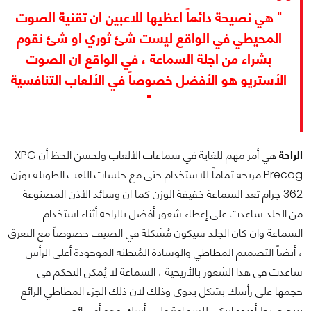
" هي نصيحة دائماً اعظيها للاعبين ان تقنية الصوت
المحيطي في الواقع ليست شئ ثوري او شئ نقوم
بشراء من اجلة السماعة ، في الواقع ان الصوت
الأستريو هو الأفضل خصوصاً في الألعاب التنافسية
"
الراحة
هي أمر مهم للغاية في سماعات الألعاب ولحسن الحظ أن XPG
Precog مريحة تماماً للاستخدام حتى مع جلسات اللعب الطويلة بوزن
362 جرام تعد السماعة خفيفة الوزن كما ان وسائد الأذن المصنوعة
من الجلد ساعدت على إعطاء شعور أفضل بالراحة أثناء استخدام
السماعة وان كان الجلد سيكون مُشكلة في الصيف خصوصاً مع التعرق
، أيضاً التصميم المطاطي والوسادة المُبطنة الموجودة أعلى الرأس
ساعدت في هذا الشعور بالأريحية ، السماعة لا يُمكن التحكم في
حجمها على رأسك بشكل يدوي وذلك لان ذلك الجزء المطاطي الرائع
يتيح ضبط أوتوماتيكي للسماعة على رأسك وهو أمر رائع.