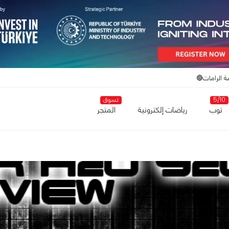
ة الرامات🔴
5/10
تسوق
توب
رياضات إلكترونية
المتجر