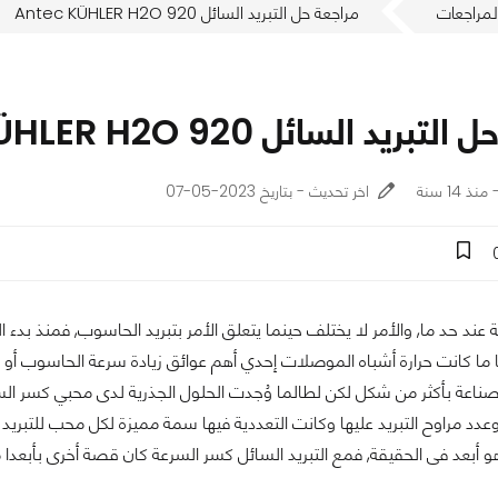
لمراجعات
مراجعة حل التبريد السائل Antec KÜHLER H2O 920
ريد السائل Antec KÜHLER H2O 920
اخر تحديث - بتاريخ 2023-05-07
ة عند حد ما, والأمر لا يختلف حينما يتعلق الأمر بتبريد الحاسوب, فمنذ بدء 
 ما كانت حرارة أشباه الموصلات إحدي أهم عوائق زيادة سرعة الحاسوب أو ح
صناعة بأكثر من شكل لكن لطالما وُجدت الحلول الجذرية لدى محبي كسر السر
عدد مراوح التبريد عليها وكانت التعددية فيها سمة مميزة لكل محب للتبريد ب
هو أبعد فى الحقيقة, فمع التبريد السائل كسر السرعة كان قصة أخرى بأبعدا 