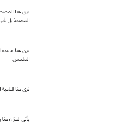
نرى هنا المضخة 
المضخة بل تأتى بزاوية 90 درجة ونرى احكام الربط من ناحية
الملمس.
نرى هنا الناحية
يأتى الخزان هنا بثخانة 4.2سم وهى ثخانة كبيرة نسبيا وتساعد 