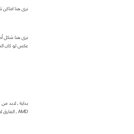
نرى هنا اماكن تثبيت مس
نرى هنا شكل أطر
عكس لو كان المس
AMD , الفارق لا يمكن أن تخطئه العين أبدا.