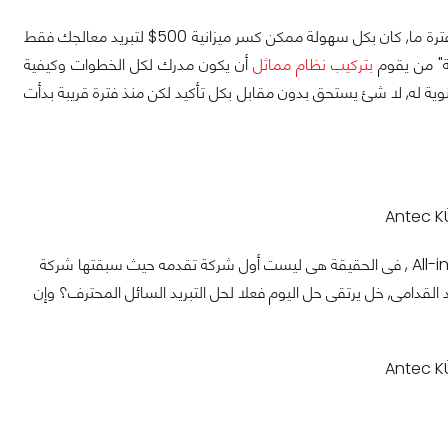
لكن كانت التكلفة خيالية جدا, ففى حين لم يزيد أكثر حلول التبريد العادية عن سعر 120$ فى فترة ما, كان بكل سهولة ممكن كسر ميزانية 500$ لتبريد معالجك فقط
ة" من يقوم
بتركيب نظام مماثل
أن يكون مدرك لكل الخطوات وكيفية
وية له, لا شئ يستحق بدون مقابل بكل تأكيد لكن منذ فترة قريبة بدأت
اليوم شركة Antec العريقة تقدم حل تبريد سائل كامل أو All-in-One Self-Contained LCS , فى الحقيقة هى ليست أول شركة تقدمه حيث سبقتها شركة
وق التبريد القدامى, خل يرتقى حل اليوم فعلا لحل التبريد السائل المحترف؟ وإن