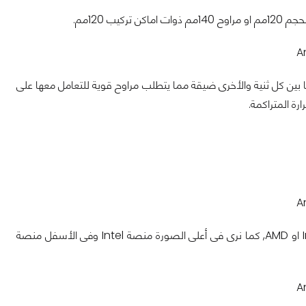
 120مم.
 بين كل ثنية والأخرى ضيقة مما يتطلب مراوح قوية للتعامل معها على
ة المتراكمة.
بداية , لابد من تحديد المنصة اللتى سيتم التركيب عليها ولن تختلف كثيرا سواء كانت Intel او AMD, كما نرى فى أعلى الصورة منصة Intel وفى الأسفل منصة