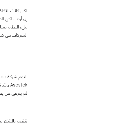
إن أردت لكن ال
ملء النظام بسائ
الشركات فى كسر 
لم يترقى هل يقدم
نتقدم بالشكر لشركة Antec لإرسالها لنا هذه العين