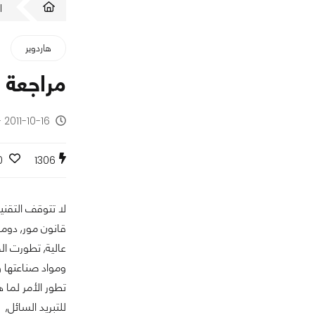
ا
هاردوير
مراجعة حل التب
2011-10-16 - منذ 14 سنة
0
1306
لا تتوقف التقني
قانون مور, دوما
عالية, تطورت ال
ومواد صناعتها و
تطور الأمر لما 
للتبريد السائل,