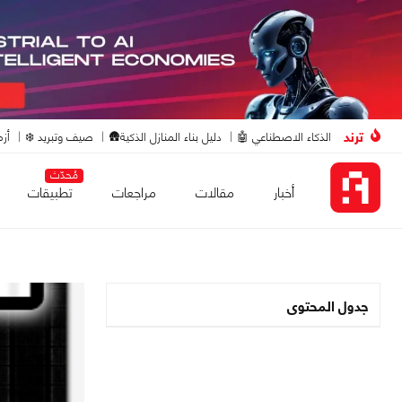
ترند
الذكاء الاصطناعي 🤖
دليل بناء المنازل الذكية🛖
صيف وتبريد ❄️
أزم
مُحدّث
أخبار
مقالات
مراجعات
تطبيقات
جدول المحتوى