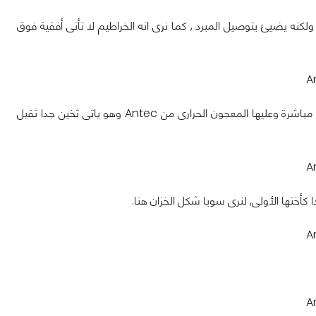
لكنه يضيئ بتوصيل المبرد , كما نرى انه الخراطيم لا تأتى أفقية فوق
نرى هنا قاعدة المشتت من الأسفل, تأتى من النحاس وكما نرى تأتى وهى جاهزة للتركيب مباشرة وعليها المعجون الحرارى من Antec وهو ياتى ثخين جدا ثقيل
كأختها الأولى, لنرى سويا شكل الخزان هنا.