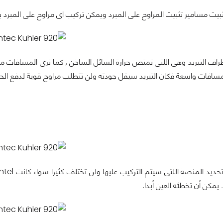
امير تثبيت المراوح على المبرد ويمكن تركيب اى مراوح على المبرد بحجم 120مم او مراوح 140مم ذوات اماكن تركيب
اف التبريد وهى اللتى تمتص حرارة السائل الساخن , كما نرى المسافات ما
افات واسعة فكان التبريد سيقل جودته ولن تتطلب مراوح قوية لدفع الحرار