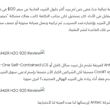
مقابل فى الأداء كان يستحق, لكن بجانب التكلفة كانت هناك مشكلة "حرفي
ل التبريد وإختباره ضد التسريب, ثم تركيبه وعمل صيانة سنوية أو نصف سن
تلك القاعدة لنشر التقنية,
Asestek وشركة CoolIT مسبقا لكن الشركتين الكبار الأن تصنعا بإسم لاعبى س
 فعلا أداء زيادة على التبريد الهوائى المحترف؟ لنرى سويا.
ة لنا لأختبارها.