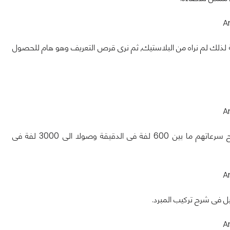
ة لذلك لم نراه من البلاستيك, ثم نرى قرص التعريف وهو هام للحصول
يأتى مع المشتت مروحتين بحجم 120مم يمكن التحكم فى سرعتيهما بكل سهولة, تتراوح سرعاتهم ما بين 600 لفة فى الدقيقة وصولا الى 3000 لفة فى
يل فى شرح تركيب المبرد.