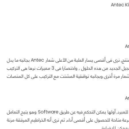
كما نرى التعليب جاء باللون الأسود وخط من الصفار من الجانب الأيمن يحتوى على إسم المنتج, نرى فى أقصى يسار العلبة من الأعلى شعار Antec بجانبه ما يدل
على مرور 25 عام على تأسيس هذه الشركة, ثم نرى إنه حل التبريد ما بين أيدينا اليوم هو الجيل الجديد من هذه الحلول , واختصارا فى 3 مميزات نرها هى التركيب
شعار مرة أخرى وبجانبه توافقية المشتت مع التركيب على كل المنصات
نرى فى الخلف هنا المعلومات حول المنتج ب 6 لغات ليس من بينها العربية, مع 4 مميزات للمبرد, أولها يمكن التحكم فيه عن طريق Software وهو يتيح التعامل
رعة متاحة للحصول على أقصى أداء, ثم نرى أنه الخراطيم المرفقة مرنة
 ممكن للاضاءة.