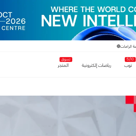
ة الرامات🔴
5/10
تسوق
توب
رياضات إلكترونية
المتجر