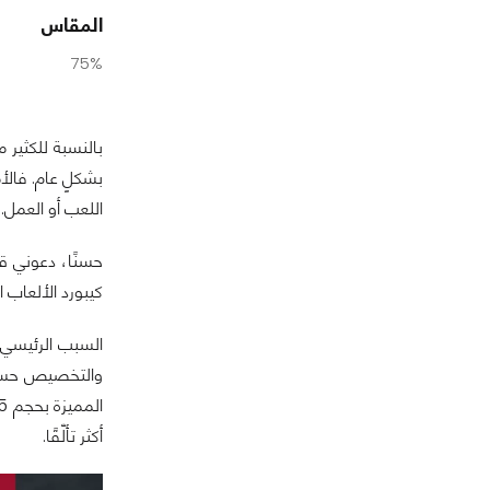
المقاس
75%
بالنسبة للكثير م
بشكلٍ عام. فالأم
اللعب أو العمل. 
كيبورد الألعاب الرائدة ROG Azoth منذ ما يزيد قليلًا عن العام، ولكنها سطّرت من خلالها فئة 
السبب الرئيسي ف
أكثر تألّقًا.