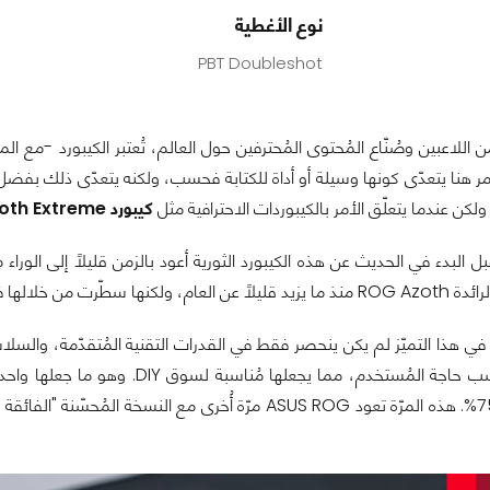
نوع الأغطية
PBT Doubleshot
ن اللاعبين وصُنّاع المُحتوى المُحترفين حول العالم، تُعتبر الكيبورد -مع ال
ر هنا يتعدّى كونها وسيلة أو أداة للكتابة فحسب، ولكنه يتعدّى ذلك بفضل ال
ولكن عندما يتعلّق الأمر بالكيبوردات الاحترافية مثل
كيبورد ASUS ROG Azoth Extreme
جديدة من كيبوردات الألعاب الرائدة.
ي هذا التميّز لم يكن ينحصر فقط في القدرات التقنية المُتقدّمة، والسلاسة