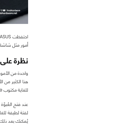
أمور مثل شاشة OLED الملونة، ومسند المعصم الفاخر المصنوع من السيليكون وسبائك الألومنيوم، وغيرها من الأمور التي سنُناقشها بالتفصيل في ا
نظرة على كيبورد xtreme
واحدة من الأمور 
للغاية مكتوب ROG For Those Who Dare مع مجموعة من الرسوم والكلمات الأُخرى.
لفتة لطيفة للغا
يُمكنك بعد ذلك 