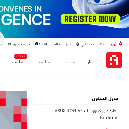
ترند
الذكاء الاصطناعي 🤖
دليل بناء المنازل الذكية🛖
صيف وتبريد ❄️
أزم
مُحدّث
أخبار
مقالات
مراجعات
تطبيقات
جدول المحتوى
نظرة على كيبورد ASUS ROG Azoth
Extreme