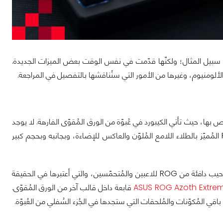
يم الأساسي للكيبورد، مثل مفاتيح ROG NX الممتازة على سبيل المثال؛ ولكنّها قدّمت في نفس الوقت بعض الميزات الجديدة.
 بها، حيث تأتي الكيبورد في عُبوّة من الورق المُقوّى الفارهة. لا يوجد
هنا الكثير من الأمور على هذه العُبوّة الثمينة، ولكن في الواجهة الأمامية يوجد شعار ROG المُميّز بالطلاء اللامع المُلوّن والعاكس للإضاءة، وبجانبه وبحجم كبير
عند فتح العُبوّة للمرّة الأولى، ستجد أمامك غلاف بسيط من الورق المُقوّى عليه رسالة ترحيب دافئة من ROG للاعبين والمُتحمّسين، والتي أعتبرها في الحقيقة
قابعة داخل قالب آخر من الورق المُقوّى.
 المُكوّنات والمُلحقات التي ستجدها في الجُزء السُفلي من العُبوّة.