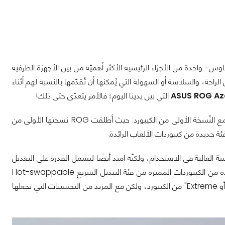
ماوس- واحدة من الأجزاء الرئيسية الأكثر أهميّة من بين الأجهزة الطرفية
راحة، والسلاسة أو السهولة التي يُمكنها أن تُقدّمها بالنسبة لهم أثناء
التي بين يدينا اليوم؛ فالأمر يتعدّى حتى ذلك!
حسنًا، دعوني قبل البدء في الحديث عن هذه الكيبورد الثورية أعود بالزمن قليلًا إلى الوراء مع النُسخة الأولى من الكيبورد. حيث أطلقت ROG نسختها الأولى من
 العالية في الاستخدام، ولكنّه امتد أيضًا ليشمل القدرة على التعديل
والتخصيص حسب حاجة المُستخدم، مما يجعلها مُناسبة لسوق DIY. وهو ما جعلها واحدة من الكيبوردات المميزة من فئة التبديل السريع Hot-swappable
المميزة بحجم 75%. هذه المرّة تعود ASUS ROG مرّة أُخرى مع النسخة المُحسّنة "الفائقة أو Extreme" من الكيبورد، ولكن مع المزيد من التحسينات التي تجعلها