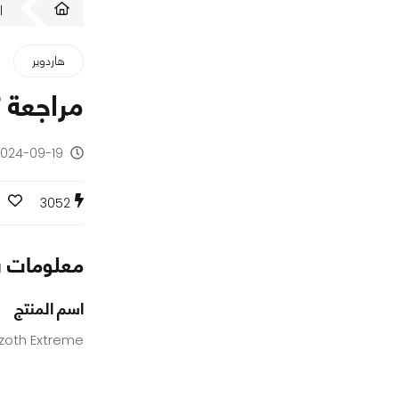
ا
هاردوير
مراجعة كيبورد ا
2024-09-19 - منذ س
3052
معلومات س
اسم المنتج
zoth Extreme