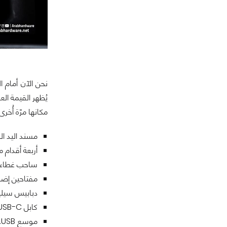
يُظهر القيمة الع
مكانها مرّة أُخر
مسند اليد ا
أربعة أقدام 
ساحب غطاء ا
مفتاحين إضا
دبابيس سيليك
كابل USB-C إلى USB-A مضفر بطول 2 متر.
موسع USB.