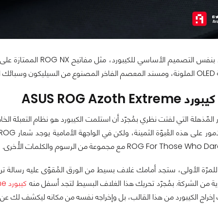
احتفظت ASUS بنفس التصم
لمراجعة.
ASUS ROG Azoth E
المّذهلة التي لفتت نظري بمُجرّد أن استلمت الكيبورد هو نظام التعبئة الخاص
ية من الشركة. بمُجرّد تحريك هذا الغلاف البسيط لتجد أسفل منه
كيبورد ASUS ROG Azoth Extreme
إخراج الكيبورد من هذا القالب، بل وإخراجه نفسه من مكانه ليكشف لك عن باقي