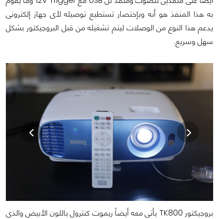
أيضاً على منفذين للصوت ومنفذ لل USB مع 12V Trigger وما يقوم
به هذا المنفذ هو أنه وبإختصار تستطيع توصيله لأى جهاز إلكترونى
يدعم هذا النوع من الوصلات ليتم تشغيله من قبل البروجيكتور بشكل
سهل وسريع.
بروجيكتور TK800 يأتى معه أيضاً ريموت كنترول باللون الأبيض والذى