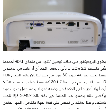
يحتوى البروجيكتور على منافذ توصيل تتكون من منفذى HDMI أحدهما
يأتى بالنسخة 2.2 والآخر لا يأتى بالمعيار الأخير أى أن واحد من المنفذين
فقط يدعم دقة 4K بتردد 60 هرتز مع دعم للألوان عالية المدى HDR
10 بينما الآخر يدعم حتى دقة 4K 30 HZ فقط كما يوجد منفذ VGA
أيضاً ولا أدرى ماهى الحكمة من وضعه فهو لا يدعم حمل صوت عبره
وأقصى دقة يدعمها هذا المنفذ هى دقة 2048x1536 فإذا قمت
بإستخدام هذا المنفذ لن تحصل على قوة الجهاز بالكامل .. الجهاز يحتوى