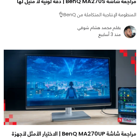
مراجعة شاشة BenQ MA270S | دقة لونية لا مثيل لها
المنظومة الإنتاجية المتكاملة من BenQ👌
بقلم محمد هشام شوقي
منذ 3 أسابيع
مراجعة شاشة BenQ MA270UP | الاختيار الأمثل لأجهزة