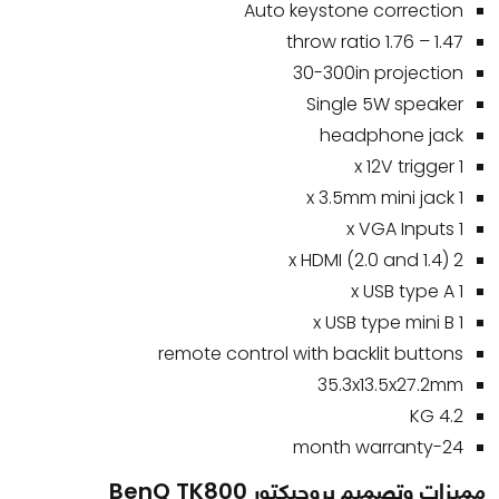
Auto keystone correction
1.47 – 1.76 throw ratio
30-300in projection
Single 5W speaker
headphone jack
1 x 12V trigger
1 x 3.5mm mini jack
1 x VGA Inputs
2 x HDMI (2.0 and 1.4)
1 x USB type A
1 x USB type mini B
remote control with backlit buttons
35.3x13.5x27.2mm
4.2 KG
24-month warranty
مميزات وتصميم بروجيكتور BenQ TK800