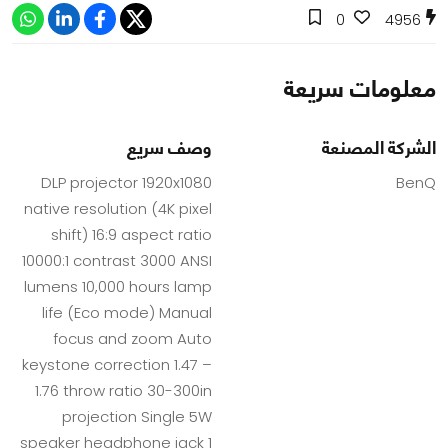
0
4956
معلومات سريعة
الشركة المصنعة
وصف سريع
DLP projector 1920x1080
BenQ
native resolution (4K pixel
shift) 16:9 aspect ratio
10000:1 contrast 3000 ANSI
lumens 10,000 hours lamp
life (Eco mode) Manual
focus and zoom Auto
keystone correction 1.47 –
1.76 throw ratio 30-300in
projection Single 5W
speaker headphone jack 1