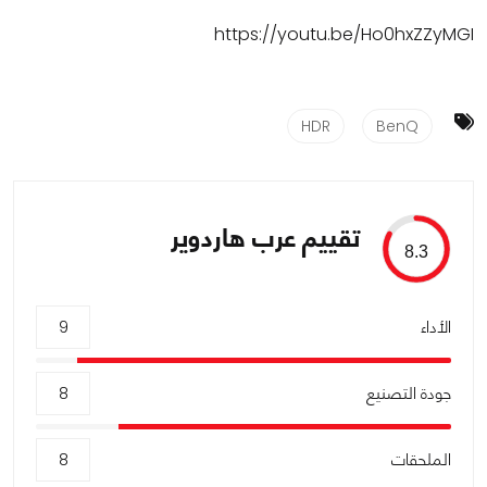
https://youtu.be/Ho0hxZZyMGI
HDR
BenQ
تقييم عرب هاردوير
8.3
الأداء
9
جودة التصنيع
8
الملحقات
8