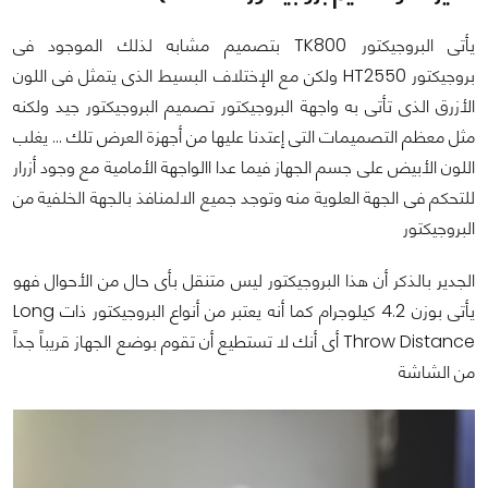
يأتى البروجيكتور TK800 بتصميم مشابه لذلك الموجود فى
بروجيكتور HT2550 ولكن مع الإختلاف البسيط الذى يتمثل فى اللون
الأزرق الذى تأتى به واجهة البروجيكتور تصميم البروجيكتور جيد ولكنه
مثل معظم التصميمات التى إعتدنا عليها من أجهزة العرض تلك ... يغلب
اللون الأبيض على جسم الجهاز فيما عدا االواجهة الأمامية مع وجود أزرار
للتحكم فى الجهة العلوية منه وتوجد جميع الالمنافذ بالجهة الخلفية من
البروجيكتور
الجدير بالذكر أن هذا البروجيكتور ليس متنقل بأى حال من الأحوال فهو
يأتى بوزن 4.2 كيلوجرام كما أنه يعتبر من أنواع البروجيكتور ذات Long
Throw Distance أى أنك لا تستطيع أن تقوم بوضع الجهاز قريباً جداً
من الشاشة