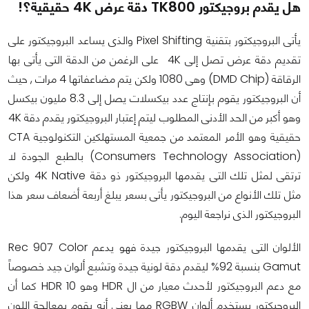
هل يقدم بروجيكتور TK800 دقة عرض 4K حقيقية؟!
يأتى البروجيكتور بتقنية Pixel Shifting والذى يساعد البروجيكتور على
تقديم دقة عرض تصل إلى 4K على الرغمن من الدقة التى يأتى بها
الرقاقة (DMD Chip) وهى 1080 ولكن يتم مضاعفاتها 4 مرات , حيث
أن البروجيكتور يقوم بإنتاج عدد بيكسلات يصل إلى 8.3 مليون بيكسل
وهو أكبر من الحد الأدنى المطلوب ليتم إعتبار البروجيكتور يقدم دقة 4K
حقيقية وهو الأمر المعتمد من جمعية المستهلكين التكنولوجية CTA
(Consumers Technology Association) بالطبع الجودة لا
ترتقى لمثل تلك التى يقدمها البروجيكتور ذو دقة 4K Native ولكن
مثل تلك الأنواع من البروجيكتور يأتى بسعر يبلغ أربعة أضعاف سعر هذا
البروجيكتور الذى نراجعة اليوم.
الألوان التى يقدمها البروجيكتور جيدة فهو يدعم Rec 907 Color
Gamut بنسبة 92% ليقدم دقة لونية جيدة وتشبع ألوان جيد خصوصاً
مع دعم البروجيكتور لأحدث معيار من ال HDR وهو HDR 10 كما أن
البروجيكتور يستخدم ألوان RGBW مما يعنى أنه يقوم بمعالجة اللون