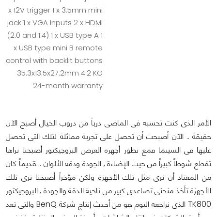
x 12V trigger 1 x 3.5mm mini
jack 1 x VGA Inputs 2 x HDMI
(2.0 and 1.4) 1 x USB type A 1
x USB type mini B remote
control with backlit buttons
35.3x13.5x27.2mm 4.2 KG
24-month warranty
الأمر الذى كنت تحسبه فى الماضى درباً من دروب الخيال أصبح الآن
حقيقة .. الآن أصبحت أن تحصل على تجربة مماثلة لتلك التى تحصل
عليها فى السينما فمع تطور أجهزة العرض البروجيكتور أصبحنا نراها
تقطع شوطاً كبيراً من حيث الإضاءة , الجودة ودقة الألوان .. قديماً كان
من المعتاد أن نرى مثل تلك الأجهزة ولكن مؤخراً أصبحنا نرى تلك
الأجهزة تأخذ منحنى تصاعدى كبير من ناحية الدقة والجودة , البروجيكتور
TK800 الذى نراجعه اليوم هو من أحدث إنتاج شركة BenQ والتى تعد