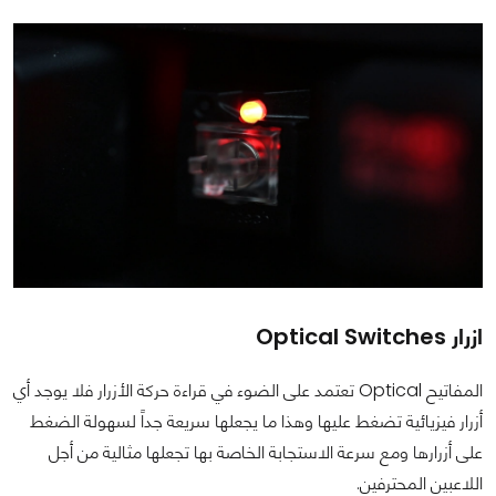
ازرار Optical Switches
المفاتيح Optical تعتمد على الضوء في قراءة حركة الأزرار فلا يوجد أي
أزرار فيزيائية تضغط عليها وهذا ما يجعلها سريعة جداً لسهولة الضغط
على أزرارها ومع سرعة الاستجابة الخاصة بها تجعلها مثالية من أجل
اللاعبين المحترفين.