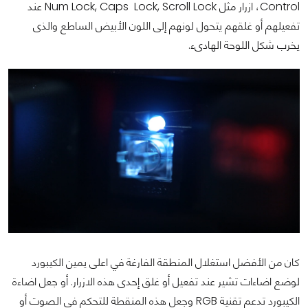
Control، ازرار مثل Num Lock, Caps Lock, Scroll Lock عند
تفعيلهم أو غلقهم يتحول لونهم إلى اللون الأبيض الساطع والذى
يخرب شكل اللوحة الهادىء.
كان من الأفضل استغلال المنطقة الفارغة في اعلى يمين الكيبورد
لوضع اضاءات تشير عند تفعيل أو غلق إحدى هذه الازرار. أو جعل اضاءة
الكيبورد تدعم تقنية RGB وجعل هذه المنقطة للتحكم في الصوت أو