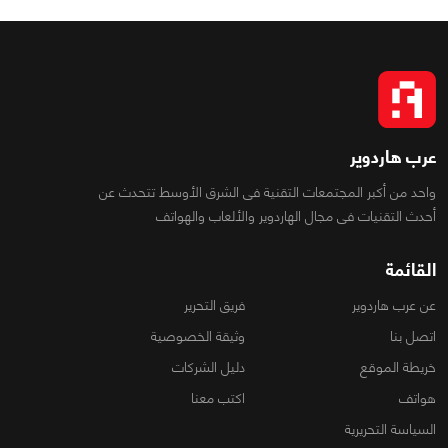
عرب هاردوير
واحد من أكبر المجتمعات التقنية فى الشرق الأوسط تتحدث عن
أحدث التقنيات فى مجال الهاردوير والألعاب والهواتف
القائمة
عن عرب هاردوير
فريق التحرير
اتصل بنا
وثيقة الخصوصية
خريطة الموقع
دليل الشركات
هواتف
اكتب معنا
السياسة التحريرية