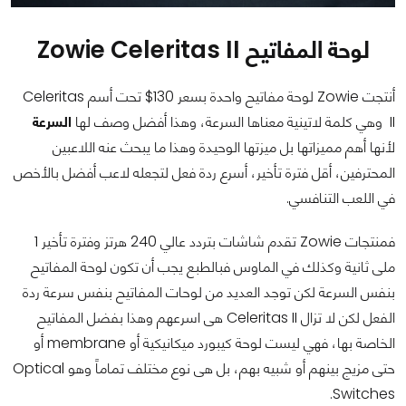
لوحة المفاتيح Zowie Celeritas II
أنتجت Zowie لوحة مفاتيح واحدة بسعر 130$ تحت أسم Celeritas
II وهي كلمة لاتينية معناها السرعة، وهذا أفضل وصف لها
السرعة
لأنها أهم مميزاتها بل ميزتها الوحيدة وهذا ما يبحث عنه اللاعبين
المحترفين، أقل فترة تأخير، أسرع ردة فعل لتجعله لاعب أفضل بالأخص
في اللعب التنافسي.
فمنتجات Zowie تقدم شاشات بتردد عالي 240 هرتز وفترة تأخير 1
ملى ثانية وكذلك في الماوس فبالطبع يجب أن تكون لوحة المفاتيح
بنفس السرعة لكن توجد العديد من لوحات المفاتيح بنفس سرعة ردة
الفعل لكن لا تزال Celeritas II هى اسرعهم وهذا بفضل المفاتيح
الخاصة بها، فهي ليست لوحة كيبورد ميكانيكية أو membrane أو
حتى مزيج بينهم أو شبيه بهم، بل هى نوع مختلف تماماً وهو Optical
Switches.