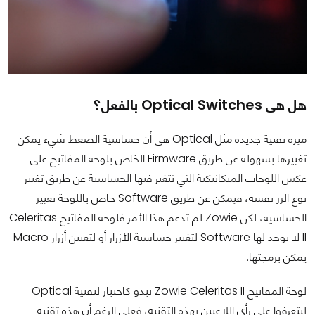
هل هى Optical Switches بالفعل؟
ميزة تقنية جديدة مثل Optical هى أن حساسية الضغط شيء يمكن
تغييرها بسهولة عن طريق Firmware الخاص بلوحة المفاتيح على
عكس اللوحات الميكانيكية التي تتغير فيها الحساسية عن طريق تغيير
نوع الزر نفسه، فيمكن عن طريق Software خاص باللوحة تغيير
الحساسية، لكن Zowie لم تدعم هذا الأمر فلوحة المفاتيح Celeritas
II لا يوجد لها Software لتغيير حساسية الأزرار أو لتعيين أزرار Macro
يمكن برمجتها.
لوحة المفاتيح Zowie Celeritas II تبدو كاختبار لتقنية Optical
ليتعرفوا على رأي اللاعبين بهذه التقنية، فعلى الرغم أن هذه تقنية