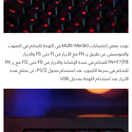
توجد بعض اختصارات Multi-Media في اللوحة للتحكم في الصوت
والموسيقى عن طريق زر FN مع الأزرار من F1 حتى F6 والازرار
FN+F7/F8 للتحكم في شدة الإضاءة والازرار من F9 حتى F12 مع زر FN
للتحكم في سرعة الكيبورد عند استخدام محول PS/2، لن تحتاج هذه
الأزرار عند استخدام اللوحة بمدخل USB.