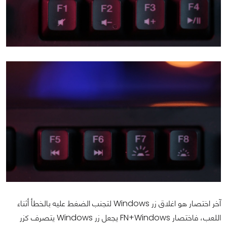
آخر اختصار هو اغلاق زر Windows لتجنب الضغط عليه بالخطأ أثناء
اللعب، فاختصار FN+Windows يجعل زر Windows يتصرف كزر