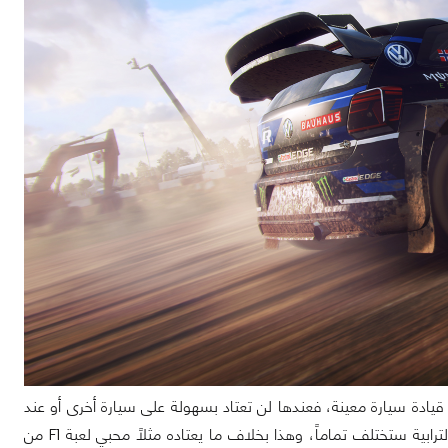
قيادة سيارة معينة، فعندها لن تعتاد بسهولة على سيارة أخرى أو عند
الاعتياد على نوع معين من الطرقات كالجليدية مثلاً فالتحكم على الاسفلت أو الطرقات الترابية ستختلف تماماً، وهذا بخلاف ما يعتاده مثلاً محبي لعبة F1 من