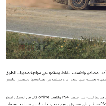
ى أحد المضامير واحتساب النقاط. وستكون في مواجهة صعوبات الطريق
وع الثاني هو سباقات الرالي كروس Rally Cross في مضامير مجهزة تنقسم فيها لعدة أجزاء تختلف في تضاريسها وتتضمن تنافس
لا تحتوي Dirt Rally 2.0 على أطوار لعب كثيرة أو مبتكرة فهي في النهاية لعبة محاكاة. عند تجربتنا للعبة على منصة PS4 واللعب online كان من الممكن اختيار
وتخصيص الـ Leader board لتظهر التوقيتات الأفضل للسباقات على مستوى منصة PS4 فقط أو على مستوى جميع اصدارات اللعبة على مختلف المنصات