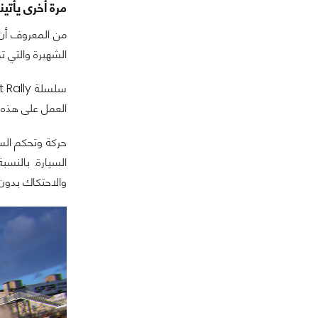
مرة أخرى يأتينا شركة codemasters بلعبة محاكاة جديدة وهي Dirt 2.0 فما هو موقعه
الشهيرة والتي تضم
العمل على هذه ا
حركة وتحكم السي
السيارة. بالنس
والاحتكاك بدون 