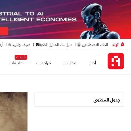
ترند
الذكاء الاصطناعي 🤖
دليل بناء المنازل الذكية🛖
صيف وتبريد ❄️
أزم
مُحدّث
أخبار
مقالات
مراجعات
تطبيقات
جدول المحتوى