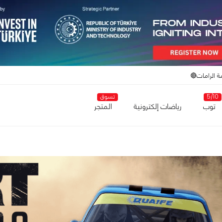
ة الرامات🔴
5/10
تسوق
توب
رياضات إلكترونية
المتجر