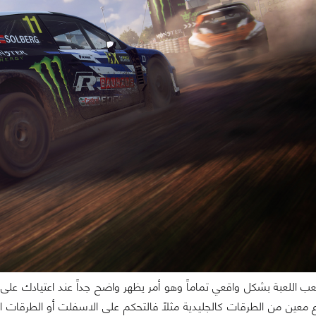
ب اللعبة بشكل واقعي تماماً وهو أمر يظهر واضح جداً عند اعتيادك على 