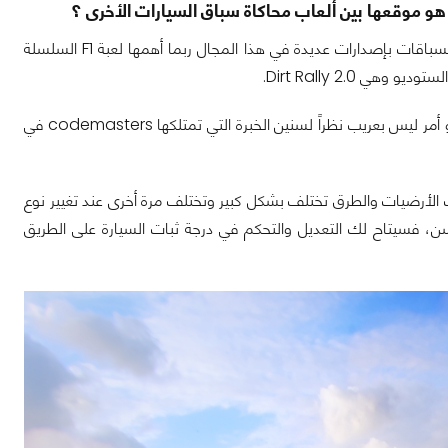
من المعروف أن الاستوديو والناشر codemasters هو الرائد في العاب محاكاة رياضة السباقات بإصدارات عديدة في هذا المجال ربما أهمها لعبة F1 السلسلة
Dirt Rally 2.0.
سلسلة Dirt Rally هي من أفضل ما يمكن تقديمه من العاب المحاكاة لرياضة الرالي، وهو أمر ليس بعريب نظراً لسنين الخبرة التي تمتلكها codemasters في
ات الأرضيات والطرق تختلف بشكل كبير وتختلف مرة أخرى عند تغيير نوع
سن، فسيتاح لك التعديل والتحكم في درجة ثبات السيارة على الطريق