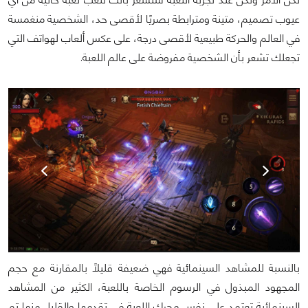
عيوب تصميم، متينة ومترابطة بصريًا لأقصى حد، الشخصية منغمسة
في العالم والحركة طبيعية لأقصى درجة، على عكس ألعاب لهواتف التي
تجعلك تشعر بأن الشخصية مفروضة على عالم اللعبة.
بالنسبة للمشاهد السينمائية فهي ضعيفة قليلًا بالمقارنة مع حجم
المجهود المبذول في الرسوم الخاصة باللعبة، الكثير من المشاهد
السينمائية تعتمد على نفس محرك اللعبة في تقدمها والقليل منها تم