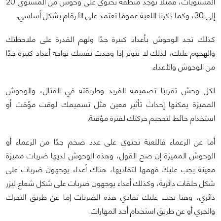
المستويات، فمثلًا توجد منطقة تحتوي على وحوش من المستوى 20
إلى 30، وكما ذكرنا اللعبة عمومًا تعتمد على الأرقام بشكل أساسي.
كذلك تجد الوحوش بأعداد كبيرة جدًا ولهم القدرة على ملاحظتك
والهجوم عليك، لذلك لا تتوتر إذا وجدت نفسك تواجه أعداد كبيرة جدًا
من الوحوش والأعداء.
لكل وحش تقريبًا تصميمه الفريد وطريقته في القتال، والوحوش
المميزة يمكنها إحداث تأثير معين مثل تسميمك لوقت مؤقت أو
استخدام حائط لتحجيم حركتك لفترة مؤقتة.
أما عن الزعماء فاللعبة تحتوي على عدد ضخم جدًا من الزعماء أو
الوحوش المميزة إن صح القول، وهذه الوحوش لديها ضربات مميزة
معينة يجب عليك فهمها لتفاديها، هناك أعداء يوجهون ضربات على
شكل حلقات دائرية، وكذلك أعداء يوجهون ضربات على شكل شعاع ليزر
دائري، وهنا يجب عليك تفادي هذه الضربات إما عن طريق التحرك
والجري أو عن طريق استخدام أحد المهارات.