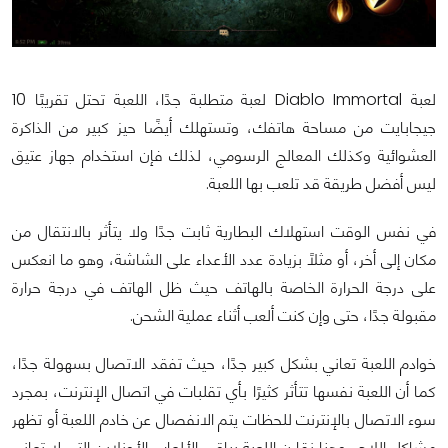
لعبة Diablo Immortal لعبة متطلبة جدًا، اللعبة تحتل تقريبًا 10
جيجابايت من مساحة هاتفك، وتستهلك أيضًا حيز كبير من الذاكرة
العشوائية وكذلك المعالج الرسومي، لذلك فإن استخدام جهاز عتيق
ليس أفضل طريقة قد تلعب بها اللعبة.
في نفس الوقت استهلاك البطارية ثابت جدًا ولا يتأثر بالانتقال من
مكان إلى أخر، أو مثلًا بزيادة عدد الأعداء على الشاشة، وهو ما انعكس
على درجة الحرارة الخاصة بالهاتف حيث ظل الهاتف في درجة حرارة
مقبولة جدًا، حتى وإن كنت ألعب أثناء عملية الشحن.
خوادم اللعبة تعاني بشكل كبير جدًا، حيث تفقد الاتصال بسهولة جدًا،
كما أن اللعبة نفسها تتأثر كثيرًا بأي تقلبات في اتصال الإنترنت، بمجرد
سوء الاتصال بالإنترنت للحظات يتم الانفصال عن خادم اللعبة أو تظهر
مشاكل اللاج، وهنا نقارن اللعبة بباقي الألعاب الأونلاين التي لا تعاني