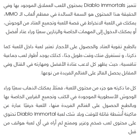
تتميز Diablo Immortals بمحتوى اللعب العملاق الموجود بها وفي
الحقيقة هذا المحتوى هو السمة السائدة في معظم ألعاب الـ MMO،
يمكنك في اللعبة الانخراط في قصة اللعبة وتجميع العتاد من الوحوش،
أو يمكنك الدخول إلى المهمات الخاصة والزنازين سعيًا وراء عتاد أفضل.
بالطبع تقوية العتاد والحصول على الأحجار تعتبر لعبة داخل اللعبة كما
ذكرنا، و تستغرق منك وقت طويل جدًا، كذلك يوجد أطوار لعب جماعية
تنافسية، حيث يظهر كل لاعب عتادة الأفضل ومهارته في القتال وفي
المقابل يحصل الفائز على الغنائم الفريدة من نوعها.
كل ما ذكرته هو جزء من محتوى اللعبة، فمثلًا يمكنك الذهاب سعيًا وراء
الوحوش الأسطورية الموجودة في الكتب وتجميع القرابين الخاصة بها
وبالطبع الحصول على الغنائم الفريدة منها، اللعبة حرفيًا عبارة عن
ماكينة أنشطة قاتلة للوقت وبلا شك لعبة Diablo Immortal تحتوي
على محتوى لعب ضخم وغزير وممتع لم أراه في أي لعبة هواتف من
قبل.