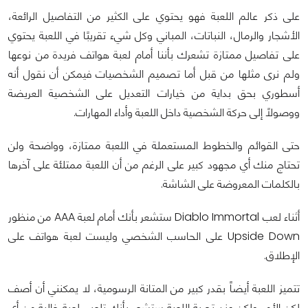
على ذكر عالم اللعبة فهو يحتوي على الكثير من التفاصيل الرائعة،
الأشجار والرمال، النباتات، المباني وكل شيء تقريبًا في اللعبة يحتوي
على تفاصيل ممتازة تشعرك بأننا أمام لعبة هواتف فريدة من نوعها
ولم نرى مثلها من قبل
أما تصميم الشخصيات فيمكن أن نقول أنه
أسطوري بحق بداية من خيارات التعديل على الشخصية العريضة
ووصولًا إلى حركة الشخصية داخل اللعبة وأداء المهارات.
حتى القوائم والخطوط المستعملة في اللعبة ممتازة، وواضحة ولن
تحتاج منك أي مجهود كبير على الرغم من أن اللعبة ممتلئة على آخرها
بالكلمات المعروضة على الشاشة.
أثناء لعب Diablo Immortal ستشعر بأنك أمام لعبة AAA من منظور
Upside Down على الحاسب الشخصي وليست لعبة هواتف على
الإطلاق.
تتميز اللعبة أيضاًَ بقدر كبير من المتانة الرسومية، لا يمكنني أن أصف
لكن الأمر ولكن عند تجربة اللعبة ستشعر بأنك تلعب لعبة خالية من أي