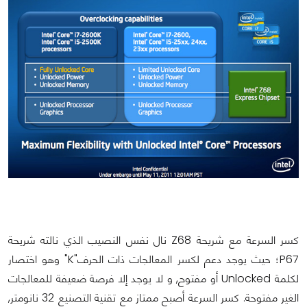
كسر السرعة مع شريحة Z68 نال نفس النصيب الذي نالته شريحة
P67؛ حيث يوجد دعم لكسر المعالجات ذات الحرف"K" وهو اختصار
لكلمة Unlocked أو مفتوح, و لا يوجد إلا فرصة ضعيفة للمعالجات
الغير مفتوحة. كسر السرعة أصبح ممتاز مع تقنية التصنيع 32 نانومتر,