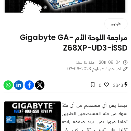
هاردوير
مراجعة اللوحة الأم Gigabyte GA-
Z68XP-UD3-iSSD
2011-08-04 - منذ 15 سنة
اخر تحديث - بتاريخ 2023-05-07
0
3643
حينما يقرر أي مستخدم من أي فئة
سواء من فئة المستخدمين العاديين
تماما مرورا بمن يريد صفقة رابحة
تقنيا ولا تسبب ثقب كبير فى