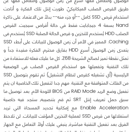
الوصول والتعامل معها أسرع من زمن الوصول والتعامل معها عن
طريق القرص الصلب الميكانيكيّ. طورت إنتل تلك الفكرة و أتاحت
استخدام قرص SSD كامل --أو جزء منه-- بدلاً من الاعتماد على ذاكرة
Nand بسعة 4 جيجابايت فقط في حالة أقراص سيجيت. القرص
الصلب HDD يُستخدم للتخزين و قرص الحالة الصلبة SSD يُستخدم فى
Caching. المميز في الأمر أن زمن الوصول للبيانات على أبطء SSD
يتعدى زمن الوصول أسرع HDD بفارق محترم. الفكرة مفيدة جداً و
تمثل نقطة تميز لصالح الشريحة Z68. كل ما عليك فعله للاستفادة من
تلك التقنية وتفعيلها هو استخدام القرص الصلب فى الوضعية
الرئيسية (أي تشغيله كقرص لنظام التشغيل) ثم تقوم بتوصيل SSD
من الفئات المتوافقة مع التقنية. مهم جدا لتفعيل تلك الخاصية ان يتم
تفعيل وضع الريد RAID Mode من BIOS اللوحة الأم. بعد توصيل ما
سبق حمل تعريف إنتل SRT ثم قم بتنصيبه, ستجد فيه خاصية
Enable Acceleration مع إمكانية تحديد المسحاة التي تريد
استغلالها من قرص SSD لعملية التخزين المؤقت للبيانات. لن تلاحظ
الفرق بعد تفعيل التقنية مباشرة, ينبغي عليك أولاً التعامل مع الجهاز