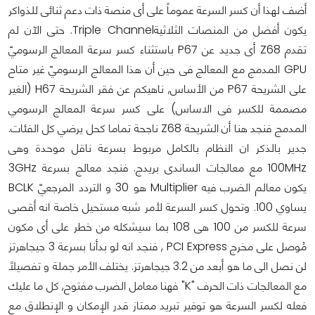
أضف لهذا أن كسر السرعة عموماً على أى منصة ذات دعم ثنائى للذواكر
يكون أفضل من المنصات الثلاثيةTriple Channel. حتى الآن لم
تقدم Z68 أى جديد عن P67 باستثناء كسر سرعة المعالج الرسوميّ
GPU المدمج مع المعالج فى حين أن هذا المعالج الرسوميّ غير متاح
على الشريحة P67 من الأساس, ناهيكم عن فقر الشريحة H67 (الغير
مصممة للكسر فى الاساس) على كسر سرعة المعالج الرسومي
المدمج فنجد هنا أن الشريحة Z68 ناجحة تماما كحل يرضي كل الفئات.
جدير بالذكر ان النظام بالكامل مربوط بسرعة ناقل موحدة وهى
100MHz مع معالجات الساندى بريدج. فنجد معالج بسرعة 3GHz
يكون معالم الضرب فيه Multiplier هو 30 و التردد المرجعيّ BCLK
يساوي 100. وتحول كسر السرعة لأمر شبه مستحيل خاصة انه أقصى
سرعة للكسر من 100 هى 108 بما سيشكله من خطر على أى مكون
مُوصل على مخرج PCI Express , فنجد انه لو بدأنا بسرعة 3 جيجاهرتز
لن نصل الى ما هو أبعد من 3.2 جيجاهرتز. يختلف الأمر جملة و تفصيلاً
مع المعالجات ذات الحرف "K" فهنا معامل الضرب مفتوح, كل ما عليك
فعله لكسر السرعة هو توفير تبريد ممتاز قدر الإمكان و الإنطلاق مع