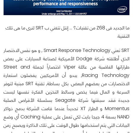
ما الجديد فى Z68 من تقنيات؟ ... إنتل تتغني ب SRT لنرى ما هى تلك
التقنية.
SRT تعني Smart Response Technology , و هو نفس الاختصار
الذي أطلقته شركة Dodge الأمريكية لصناعة السيارات على بعض
طرازاتها الغاضبة من عائلة Viper اختصاراً لجملة Street and
Racing Technology, يبدو أن الأمريكيين يفضلون استعارة
الاختصارات من بعضهم البعض. بكل بساطة, تقنية SRT مبنية لتوفر
السرعة و المال فيما يخص وسائط التخزين. الفكرة نفسها ليست
جديدة فقد سبقتها شركة Seagate بسلسلة الأقراص الصلبة
Momentus و الطراز XT تحديداً عندما قامت الشركة بدمج ذواكر
NAND بسعة 4 جيجا بايت لكي تعمل على عملية Caching أي وضع
البيانات التي يتم استخدامها طوال الوقت على تلك الذاكرة ويصبح زمن