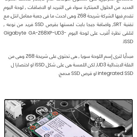
العديد من الحلول المبتكرة سواء فى التبريد او الاضافات , لوحة اليوم
تقدم فيها الشركة شريحة Z68 وهى احدث ما فى جعبة معامل انتل, مع
تقنية SRT, واضافة جيجا بايت لمستها بقرص SSD فريد من نوعه ,
لنلقى نظرة أقرب على لوحة اليوم Gigabyte GA-Z68XP-UD3-
iSSD.
مبدأيا لنرى إسم اللوحة سويا , هى تحتوى على شريحة Z68 وهى من
الفئة الابتدائية UD3, لكن اللمسة هى على شكل iSSD او اختصارا ل
integrated SSD او قرص SSD مدمج.