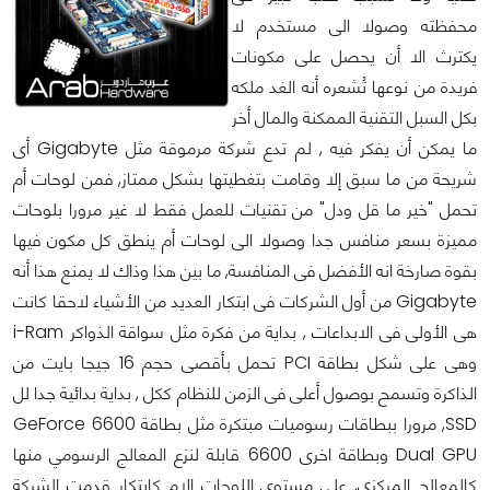
محفظته وصولا الى مستخدم لا
يكترث الا أن يحصل على مكونات
فريدة من نوعها تُشعره أنه الغد ملكه
بكل السبل التقنية الممكنة والمال أخر
ما يمكن أن يفكر فيه , لم تدع شركة مرموقة مثل Gigabyte أى
شريحة من ما سبق إلا وقامت بتغطيتها بشكل ممتاز, فمن لوحات أم
تحمل "خير ما قل ودل" من تقنيات للعمل فقط لا غير مرورا بلوحات
مميزة بسعر منافس جدا وصولا الى لوحات أم ينطق كل مكون فيها
بقوة صارخة انه الأفضل فى المنافسة, ما بين هذا وذاك لا يمنع هذا أنه
Gigabyte من أول الشركات فى ابتكار العديد من الأشياء لاحقا كانت
هى الأولى فى الابداعات , بداية من فكرة مثل سواقة الذواكر i-Ram
وهى على شكل بطاقة PCI تحمل بأقصى حجم 16 جيجا بايت من
الذاكرة وتسمح بوصول أعلى فى الزمن للنظام ككل , بداية بدائية جدا لل
SSD, مرورا ببطاقات رسوميات مبتكرة مثل بطاقة GeForce 6600
Dual GPU وبطاقة اخرى 6600 قابلة لنزع المعالج الرسومي منها
كالمعالج المركزي, على مستوى اللوحات الام كابتكار قدمت الشركة