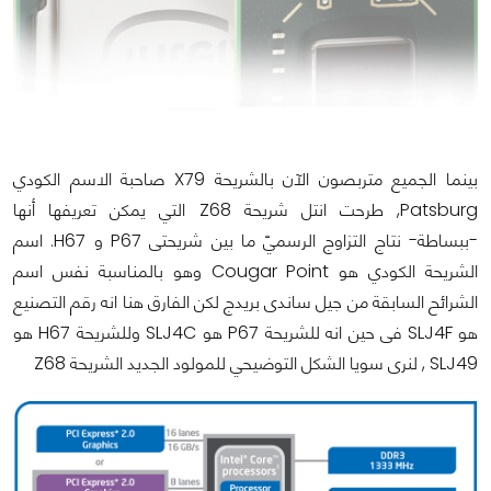
بينما الجميع متربصون الآن بالشريحة X79 صاحبة الاسم الكودي
Patsburg, طرحت انتل شريحة Z68 التي يمكن تعريفها أنها
-ببساطة- نتاج التزاوج الرسميّ ما بين شريحتى P67 و H67. اسم
الشريحة الكودي هو Cougar Point وهو بالمناسبة نفس اسم
الشرائح السابقة من جيل ساندى بريدج لكن الفارق هنا انه رقم التصنيع
هو SLJ4F فى حين انه للشريحة P67 هو SLJ4C وللشريحة H67 هو
SLJ49 , لنرى سويا الشكل التوضيحي للمولود الجديد الشريحة Z68