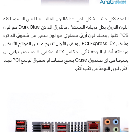
اللوحة ككل جائت بشكل زاهى جدا فاللون الغالب هنا ليس الأسود لكنه
اللون الأزرق بكل درجاته الممكنة , فالأزرق الداكن Dark Blue هو لون
PCB كلها , يتخلله لون أزرق سماوي هو لون شقى من شقوق الذاكرة
وشقى PCI Express 16x , وباقى الأوان تتدرج ما بين الفواتح الأبيض
وردجاته أيضا, اللوحة تأتى بمقاس ATX ويكفى 9 مسامير براغى ان
يثبتوها فى اى صندوق Case بسبع فتحات او شقوق توسع PCI فيما
أكثر , لنرى اللوحة عن كثب أكثر.