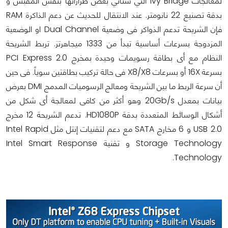
لمعالجات Ivy Bridge التي ستأتي بعض طرازاتها بنفس المقبس و
بدقة تصنيع 22 نانومتر. عند الانتقال للحديث عن دعم الذاكرة RAM
فإن الشريحة تدعم الذواكر فى وضعية Dual Channel او الوضعية
المزدوجة بسرعات أساسية تبدأ من 1333 ميجاهرتز. تربط الشريحة
النظام مع أى بطاقة رسويمات وحيدة بمخرج PCI Express 2.0
بسرعة 16X أو بسرعات X8/X8 فى حالة تركيب بطاقتين سوياً. فى حين
أن سرعة الربط ما بين الشريحة ومعالج الرسوميات المدمج DMI بعرض
بيانات بمعدل 20Gb/s وهو أكثر من كافى لمعالجة أى شكل من
أشكال الوسائط المتعددة بدقة HD1080P. تدعم الشريحة 12 مخرج
USB 2.0 و 6 مخارج SATA مع دعم لتقنيات إنتل مثل Intel Rapid
Storage Technology و تقنية Intel Smart Response
Technology.