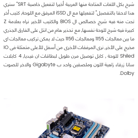
شرح بكل اللغات المتاحة منها العربية أخيرا لتفعيل خاصية SRT" سنري
هذا لاحقا بالتفصيل" لتفعيلها مع ال iSSD المرفق مع اللوحة, كتيب أخر
تحت منه فيه شرح خصائص ال BIOS والكتيب الأخير نراه بعلامة Z
كبيرة فيه شرح للوحة نفسها, مع تحذير هام من انتل على الفارق الجذري
ما بين معالجات 1155 ومعالجات 1156 حيث لا يمكن تركيب معالجات اى
مخرج على الأخر, نرى المرفقات الأخرى من أسفل للأعلى متمثلة فى IO
Shiled للوحة , كابل توصيل مرن طويل لبطاقات ان فيديا, 4 كابلات
ساتا زرقاء زاهية اللون وملصقين واحد ب Gigabyte والاخر للصوت
Dolby.