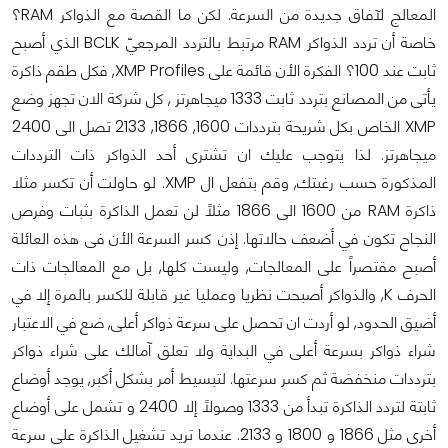
المعالج لآفاق جديدة من السرعة. لكن ما القصة مع الذواكر RAM؟
خاصة أن تردد الذواكر RAM مرتبط بالتردد المرجعيّ BCLK الذي أصبح
ثابت عند 100؟ الفكرة الأن قائمة على XMP Profiles, فكل طقم ذاكرة
يأتى من المصانع بتردد ثابت 1333 ميجاهرتز , كل شركة الان تجهز وضع
XMP الخاص بكل شريحة بترددات 1600, 1866, 2133 تصل الى 2400
ميجاهرتز. لذا يتوجب عليك ان تشترى أحد الذواكر ذات الترددات
المذكورة حسب رغبتك, وقم بتفعل ال XMP. لو حاولت أن تكسر مثلا
ذاكرة RAM من 1600 الى 1866 مثلاً لن تعمل الذاكرة بثبات وفرص
النجاح تكون في أضعف حالاتها. إذن كسر السرعة الأن فى هذه العائلة
أصبح مقتصراً على المعالجات, وليست كلها, بل مع المعالجات ذات
الحرف K, والذواكر أصبحت نظريا وعمليا غير قابلة للكسر بالمرة إلا في
أضيق الحدود, لو أردت ان تحصل على سرعة ذواكر أعلى, ضع في الاعتبار
شراء ذواكر بسرعة أعلى في البداية ولا تعلق آمالك على شراء ذواكر
بترددات منخفضة ثم كسر سرعتها. لتبسيط أمر بشكل أكبر, يوجد أوضاع
ثابتة لتردد الذاكرة تبدأ من 1333 وصولاً إلا 2400 و تشمل على أوضاع
أخرى مثل 1866 و 1800 و 2133. عندما تريد تشغيل الذاكرة على سرعة