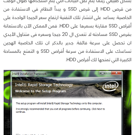
بشكل طبيعي ريثما يتم نقل البيانات التي يتم استخدامها طوال الوقت
من قرص HDD إلى قرص SSD و يبدأ النظام في الاستفادة من
الخاصية. يساعد على انتشار تلك التقنية ارتفاع سعر الجيجا الواحدة على
أقراص SSD مقارنة بسعرها على HDD. فمن الممكن الآن بالاستعانة
بقرص SSD مساحته لا تتعدى ال 20 جيجا وسعره فى متناول الأيدي
ان تحصل على سرعة فائقة. جدير بالذكر ان تلك الخاصية الهجين
تساعدك على الاستفادة من سرعة أقراص SSD و التمتع بالمساحة
الكبيرة التي تمنحها لك أقراص HDD.