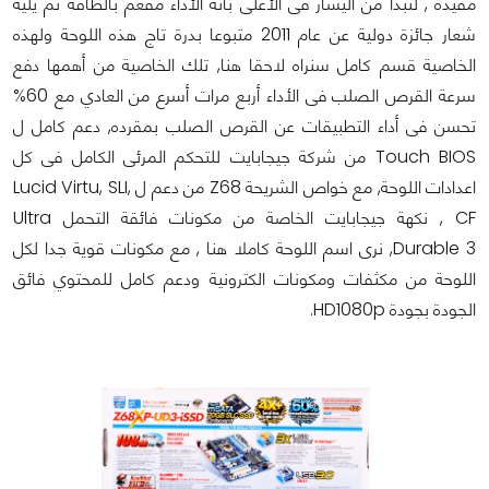
مفيدة , لنبدأ من اليسار فى الأعلى بأنه الأداء مفعم بالطاقة ثم يليه
شعار جائزة دولية عن عام 2011 متبوعا بدرة تاج هذه اللوحة ولهذه
الخاصية قسم كامل سنراه لاحقا هنا, تلك الخاصية من أهمها دفع
سرعة القرص الصلب فى الأداء أربع مرات أسرع من العادي مع 60%
تحسن فى أداء التطبيقات عن القرص الصلب بمقرده, دعم كامل ل
Touch BIOS من شركة جيجابايت للتحكم المرئى الكامل فى كل
اعدادات اللوحة, مع خواص الشريحة Z68 من دعم ل Lucid Virtu, SLI,
CF , نكهة جيجابايت الخاصة من مكونات فائقة التحمل Ultra
Durable 3, نرى اسم اللوحة كاملا هنا , مع مكونات قوية جدا لكل
اللوحة من مكثفات ومكونات الكترونية ودعم كامل للمحتوي فائق
الجودة بجودة HD1080p.