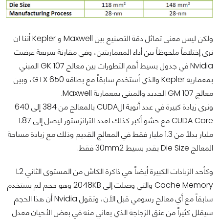
ولكن ليس معنى تماثل دقة التصنيع بين Maxwell و Kepler أننا ان
نرى إختلافاً ملحوظاً بين أداء المعماريتين، وفي مقارنة سريعة عرضت
Nvidia في جدول بسيط أهم التطورات بين معالج GK 107 المبني
بمعمارية Kepler والذي أستخدم سابقاً مع بطاقة GTX 650، وبين
معالج GM 107 الجديد والمبني بمعمارية Maxwell.
ونرى زيادة كبيرة في عدد أنوية الCUDA بالمعالج من 384 إلى 640
CUDA Core مع حشو أكبر كذلك لعدد الترانزستور ليصل إلى 1.87
مليار بدلاً من 1.3 مليار فقط في المعالج القديم وذلك مع زيادة مساحة
المعالج Die Size بقدر بسيط 30mm2 فقط.
وكأحد الزيادات الكبيرة أيضاً هي ذاكرة الكاش من المستوى الثاني L2
Cache Memory والتي وصلت إلى 2048KB وهو حجم لم يستخدم
سابقاً مع أي معالج رسومي قبل الأن، وتقول Nvidia أن هذا الحجم
سيقلل كثيراً من عنق الزجاجة الذي يعاني منه في بعض الأحيان معدل