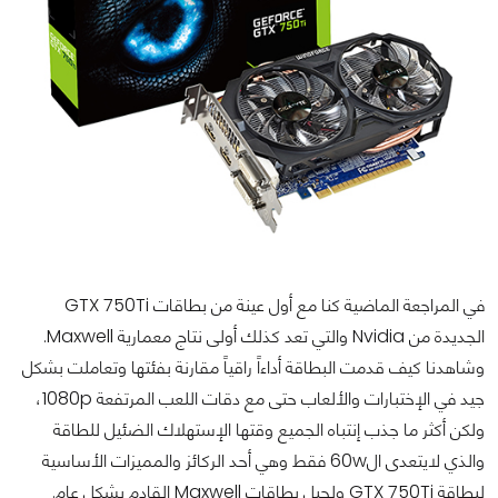
في المراجعة الماضية كنا مع أول عينة من بطاقات GTX 750Ti
الجديدة من Nvidia والتي تعد كذلك أولى نتاج معمارية Maxwell.
وشاهدنا كيف قدمت البطاقة أداءاً راقياً مقارنة بفئتها وتعاملت بشكل
جيد في الإختبارات والألعاب حتى مع دقات اللعب المرتفعة 1080p،
ولكن أكثر ما جذب إنتباه الجميع وقتها الإستهلاك الضئيل للطاقة
والذي لايتعدى ال60w فقط وهي أحد الركائز والمميزات الأساسية
لبطاقة GTX 750Ti ولجيل بطاقات Maxwell القادم بشكل عام.