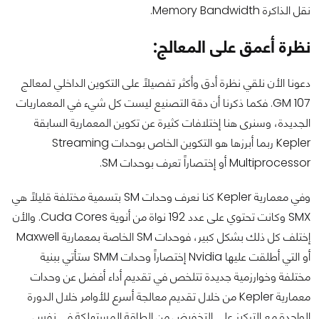
نقل الذاكرة Memory Bandwidth.
نظرة أعمق على المعالج:
دعونا الأن نلقي نظرة أدق وأكثر تفصيلاً على التكوين الداخلي لمعالج
GM 107. فكما ذكرنا أن دقة التصنيع ليست كل شيء في المعماريات
الجديدة، وسنرى هنا إختلافات كثيرة عن تكوين المعمارية السابقة
Kepler ربما أبرزها هو التكوين الخاص بوحدات Streaming
Multiprocessor أو إختصاراً تعرف بوحدات SM.
وفي معمارية Kepler كنا نعرف وحدات SM بتسمية مختلفة قليلاً هي
SMX وكانت تحتوي على عدد 192 نواة من أنوية Cuda Cores. والأن
إختلف كل ذلك بشكل كبير، فوحدات SM الخاصة بمعمارية Maxwell
أو التي أطلقت عليها Nvidia إختصاراً وحدات SMM ستأتي ببنية
مختلفة وخوارزمية جديدة تتلخص في تقديم أداء أفضل عن وحدات
معمارية Kepler من خلال تقديم معالجة أسرع للأوامر خلال الدورة
الواحدة مع التركيز على التخفيض من الطاقة المستهلكة في نفس