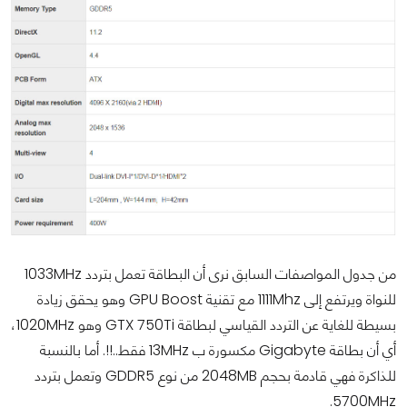
من جدول المواصفات السابق نرى أن البطاقة تعمل بتردد 1033MHz
للنواة ويرتفع إلى 1111Mhz مع تقنية GPU Boost وهو يحقق زيادة
بسيطة للغاية عن التردد القياسي لبطاقة GTX 750Ti وهو 1020MHz،
أي أن بطاقة Gigabyte مكسورة ب 13MHz فقط..!!. أما بالنسبة
للذاكرة فهي قادمة بحجم 2048MB من نوع GDDR5 وتعمل بتردد
5700MHz.