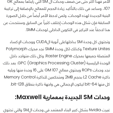
الأمر فهذا أكثر حتى من ضعف وحدات ال SM التي رأيناها بمعالج GK
107، وساعد في ذلك بالتأكيد زيادة الحجم للمعالج بالإضافة إلى تركيبة
البنية الجديدة لهذه الوحدات. ولمن لاحظ الأمر أيضاً من خلال الصورة
السابقة فإن شكل هذه الوحدات إختلف كثيراً عن السابق وسنتحدث عن
هذا لاحقاً عند التركيز في التكوين الداخلي لوحدات SMM.
وتحتوي كل وحدة SM بداخلهاعلى أنوية الCUDA ووحدات الإكساء
Texture Unites وكذلك لكل وحدة SMM نجد محرك Polymorph
المتصلة جميعها بمحرك Raster Engine. وكل ذلك متواجد داخل
الوحدة الرئيسية (GPC (Graphics Processing Cluster. بعد ذلك
نجد وحدات ROPs ويحتوي معالج GM 107 على 16 وحدة منها ويليه
ذاكرة L2 Cache بحجم 2MB ومتحكمين للذاكرة Memory Control
كل منها 64-bit ليكون الإجمالي هي واجهة ذاكرة بنطاق 128-bit.
وحدات SM الجديدة بمعمارية Maxwell
:
غيرت Nvidia بشكل كبير البناء المعتمد في وحدات الSM والتي تحتوي