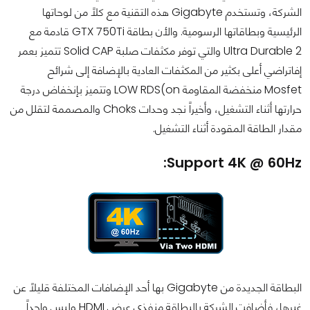
الشركة، وتستخدم Gigabyte هذه التقنية مع كلاً من لوحاتها
الرئيسية وبطاقاتها الرسومية. والأن بطاقة GTX 750Ti قادمة مع
Ultra Durable 2 والتي توفر مكثفات صلبة Solid CAP تتميز بعمر
إفاتراضي أعلى بكثير من المكثفات العادية بالإضافة إلى شرائح
Mosfet منخفضة المقاومة LOW RDS(on وتتميز بإنخفاض درجة
حرارتها أثناء التشغيل، وأخيراً نجد وحدات Choks والمصممة لتقلل من
مقدار الطاقة المقودة أثناء التشغيل.
Support 4K @ 60Hz:
البطاقة الجديدة من Gigabyte بها أحد الإضافات المختلفة قليلاً عن
غيرها، فأضافت الشركة بالبطاقة منفذي عرض HDMI وليس واحداً