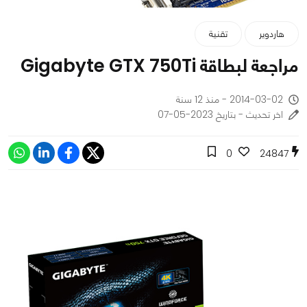
هاردوير
تقنية
مراجعة لبطاقة Gigabyte GTX 750Ti
2014-03-02 - منذ 12 سنة
اخر تحديث - بتاريخ 2023-05-07
0
24847