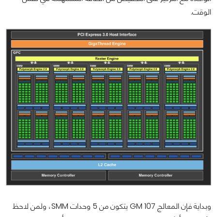
الوقت.
وبداية فإن المعالج GM 107 يتكون من 5 وحدات SMM، ولمن لاحظ