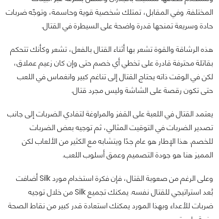
المختلفة. وفي المقابل، تمتلك شخصية قوية وحاسمة، وتوجّه ضربات
حادة وسريعة تمنحها قدرة واضحة على السيطرة في القتال.
هذه الرشاقة والقوة تشعر بها أثناء القتال بالفعل، تشعر وكأنك تتحكم
بقاتلة محترفة قادرة على تخطي أي خصم حتى وإن كان زعيم عملاق،
لكن في الوقت ذاته يحتاج القتال إلى تناغم كبير وانغماس في اللعب
حتى تكون رقصة على الشاشة وليس مجرد قتال.
يعتمد القتال في اللعبة على القفز والمراوغة لتفادي الضربات إلى جانب
تصدير الضربات في التوقيت المثالي، ثم توجيه بعض الضربات
للخصم. هذا الإطار هو عام جدًا ويتشابه مع الكثير من الألعاب لكن
المميز هنا هو جودة التصميم وعمق أسلوب اللعب.
وعلى الرغم من صعوبة القتال، فإن فكرة استخدام مورد Silk أضافت
بُعد استراتيجي للقتال نفسه. يمكنك تجميع Silk من خلال توجيه
ضربات للأعداء وبهذا المورد يمكنك استعادة قدر كبير من نقاط الصحة