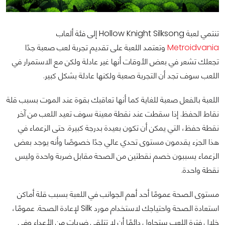
تنتمي لعبة Hollow Knight Silksong إلى فئة ألعاب
Metroidvania
وتعتمد اللعبة على تقديم تجربة لعب صعبة جدًا
تجعلك تشعر في بعض الأوقات أنها غير عادلة ولكن مع الاستمرار في
اللعب سوف تجد أن التجربة صعبة ولكنها عادلة بشكل كبير.
اللعبة بالفعل صعبة للغاية كما أنها تعاقبك بقوة عند الموت بسبب قلة
نقاط الحفظ. إذا سقطت عند نقطة معينة سوف تعيد اللعب من آخر
نقطة حفظ، التي يمكن أن تكون بعيدة بدرجة كبيرة. حتى الزعماء في
هذا الجزء يقدمون مستوى تحدي عالي جدًا خصوصًا وأنه يوجد بعض
الزعماء يسببون خصم نقطتين من الصحة مقابل ضربة واحدة وليس
نقطة واحدة.
مستوى الصحة عمومًا أحد أهم الجوانب في اللعبة بسبب قلة أماكن
استعادة الصحة واحتياجك لاستخدام مورد Silk لإعادة الصحة. عمومًا،
خلال فترة اللعب ستحاول دائمًا أن لا تتلقى ضربات من الأعداء وفي