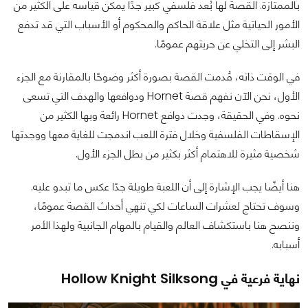
بالممتازة. القصة لها بُعد فلسفي كبير جدًا يمكن قياسه على الكثير من
الأمور الحياتية مثل علاقة الحاكم والمحكوم أو الأسباب التي قد تدفع
البشر إلى التخلي عن حريتهم عمومًا.
في الوقت ذاته، قُدمت القصة بصورة أكثر وضوحًا بالمقارنة مع الجزء
الأول، نحن الآن نفهم قصة Hornet ودوافعها والهدف التي تسعى
نحوه. وفي الحقيقة، وجدت دوافع Hornet رائعة وبها الكثير من
الإسقاطات الفلسفية وخلال فترة اللعب اندمجت للغاية معها ووجدتها
شخصية مثيرة للاهتمام أكثر بكثير من بطل الجزء الأول.
هنا أيضًا يجب الإشارة إلى أن اللعبة طويلة جدًا عكس ما تبدو عليه.
وسوف تحتاج لعشرات الساعات لكي تنهي أحداث القصة عمومًا،
وننصح هنا باستكشاف العالم والقيام بالمهام الجانبية ولهذا الأمر
أسبابه.
نهاية فرعية في Hollow Knight Silksong