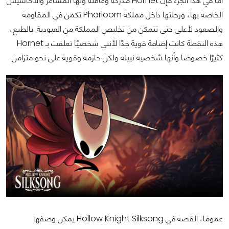
أما في هذا الجزء فإن Hornet مُدركة وعاقلة ولها المشاعر والأحاسيس
الخاصة بها، ورحلتها داخل مملكة Pharloom تكمن في المقاومة
والصعود لأعلى حتى تتمكن من تخليص المملكة من العبودية. بالطبع،
هذه النقطة كانت إضافة قوية جدًا لأنني شخصيًا تعلقت بـ Hornet
كثيرًا خصوصًا وأنها شخصية نبيلة ولكن حازمة وقوية على نحو متزامن.
عمومًا، القصة في Hollow Knight Silksong يمكن وصفها