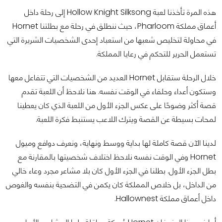
هذه المرة تأخذنا لعبة Hollow Knight Silksong إلى رحلة داخل
أعماق مملكة Pharloom، حيث ننطلق في رحلة مع بطلتنا Hornet
في محاولة لتخليص شعبها من استعباد إحدى الشخصيات الشريرة التي
تستعمل الحرير للتحكم في رعايا المملكة.
خلال الرحلة ستقابل Hornet العديد من الشخصيات التي تتفاعل معها
وستكون أعداء وحلفاء في الوقت نفسه. هنا نلاحظ أن اللعبة تقدم
قصة أكثر وضوحًا على عكس الجزء الأول من اللعبة الذي كان يعطينا
لمحات بسيطة عن القصة ويترك اللاعب يستنبط فكرة اللعبة.
لدينا الآن قصة كاملة لها بداية ووسط ونهاية، ونعرف دوافع وميول
Hornet وفي الوقت نفسه نلاحظ اختلاف شخصيتها بالمقارنة مع
بطل الجزء الأول. بطلنا في الجزء الأول كان بلا مشاعر مجرد وعاء خالي
من الداخل، بل خلاص المملكة كان يكمن في التضحية بنفسه والغوص
داخل أعماق مملكة Hallownest.