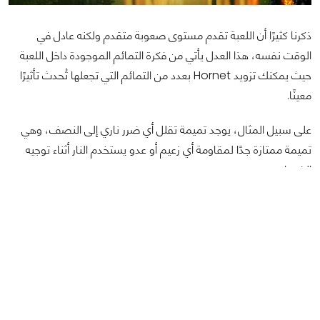
ذكرنا كثيرًا أن اللعبة تقدم مستوى صعوبة متقدم ولكنه عادل في
الوقت نفسه، هذا العدل يأتي من فكرة التمائم الموجودة داخل اللعبة
حيث يمكنك تزويد Hornet بعدد من التمائم التي تجعلها تُحدث تأثيرًا
معينًا.
على سبيل المثال، يوجد تميمة تقلل أي ضرر ناري إلى النصف، وهي
تميمة ممتازة جدًا لمقاومة أي زعيم أو عدو يستخدم النار أثناء توجيه
الضربات.
التمائم تُقسم داخل اللعبة إلى ثلاثة ألوان رئيسية هي:
تمنحك الحمراء هجمات إضافية محدودة الذخيرة مثل السكاكين
القاذفة أو الفخاخ الشوكية الهوائية.
تزوّدك الزرقاء بقدرات دفاعية مثل زيادة سعة تخزين Silk أو مقاومة
النار.
تقدم الصفراء تأثيرات دعم عامة مثل جذب المال المتساقط إليك