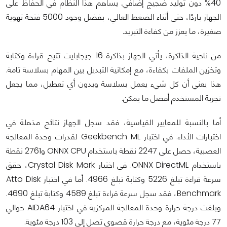
40% دون توليد ضجيج إضافي. يساهم هذا النظام في الحفاظ على
الجهاز باردًا، حتى أثناء الضغط العالي، بفضل وجود 5000 فتحة تهوية
صغيرة، ما يعزز من كفاءة التبريد.
من ناحية الذاكرة، يأتي الجهاز بذاكرة 16 جيجابايت تتيح قراءة وكتابة
وتخزين الملفات بكفاءة، مع إمكانية التبديل بين المهام بسلاسة تامة.
هذا يعني أن كل شيء يعمل بسلاسة وبدون أي تعطيل، مما يجعل
تجربة المستخدم أفضل ما يمكن.
أما بالنسبة للمعايير القياسية، فقد سجل الجهاز نتائج مذهلة في
اختبارات الأداء. في اختبار Geekbench ML لقدرات وحدة المعالجة
العصبية، حصل على 2247 نقطة باستخدام ONNX CPU و2761 نقطة
باستخدام ONNX DirectML. في اختبار Crystal Disk Mark، حقق
سرعة قراءة تبلغ 5226 وكتابة تبلغ 4966. أما في اختبار Atto Disk
Benchmark، فقد سجل سرعة قراءة تبلغ 4589 وكتابة تبلغ 4690.
وبلغت درجة حرارة وحدة المعالجة المركزية في اختبار AIDA64 حوالي
77 درجة مئوية، مع درجة حرارة قصوى تصل إلى 103 درجة مئوية.