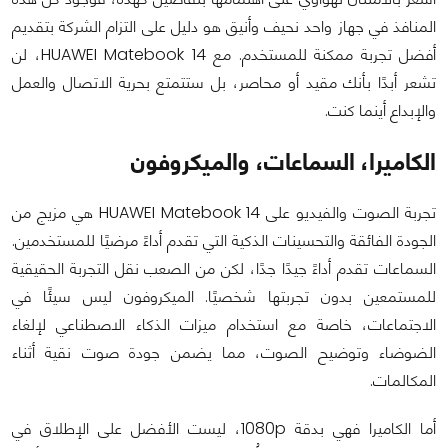
المنافذ في جهاز واحد نحيف وأنيق هو دليل على التزام الشركة بتقديم
أفضل تجربة ممكنة للمستخدم. مع HUAWEI Matebook 14، لن
تشعر أبدًا بأنك مقيد أو محاصر، بل ستتمتع بحرية الاتصال والعمل
والإبداع أينما كنت.
الكاميرا، السماعات، والميكروفون
تجربة الصوت والفيديو على HUAWEI Matebook 14 هي مزيج من
الجودة الفائقة والتحسينات الذكية التي تقدم أداءً مرضيًا للمستخدمين.
السماعات تقدم أداءً جيدًا جدًا، لكن من الصعب نقل التجربة الحقيقية
للمستمعين بدون تجربتها شخصيًا. الميكروفون ليس سيئًا في
الاجتماعات، خاصة مع استخدام ميزات الذكاء الاصطناعي لإلغاء
الضوضاء وتوضيح الصوت، مما يضمن جودة صوت نقية أثناء
المكالمات.
أما الكاميرا فهي بدقة 1080p، ليست الأفضل على الإطلاق في