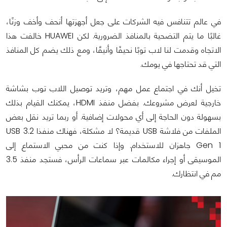
في عالم تتنافس فيه الشركات على جعل أجهزتها أنحف وأخف وزنًا،
غالبًا ما يتم التضحية بالمنافذ الضرورية. لكن HUAWEI خالفت هذا
الاتجاه وقدمت لنا لاب توبًا نحيفًا وأنيقًا، ومع ذلك يضم كل المنافذ
التي قد تحتاجها في يومك.
تخيل أنك في اجتماع عمل مهم، وتريد توصيل اللاب توب بشاشة
خارجية لعرض مشروعك. بفضل منفذ HDMI، يمكنك القيام بذلك
بسهولة دون الحاجة إلى أي محولات إضافية. أو ربما تريد نقل بعض
الملفات من فلاشة USB قديمة؟ لا مشكلة، فهناك منفذا USB 3.2
Gen 1 جاهزان للاستخدام. وإذا كنت من محبي الاستماع إلى
الموسيقى أو إجراء مكالمات عبر سماعات الرأس، فستجد منفذ 3.5
مم في انتظارك.