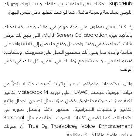
SuperHub، يمكنك نقل الملفات بين هاتفك ولاب توبك وجهازك
اللوحي بسلاسة وسرعة فائقة، كما لو كنت تنقلها داخل نفس الجهاز.
إذا كنت ممن يعملون على عدة مهام في وقت واحد، فستعجبك
بالتأكيد ميزة Multi-Screen Collaboration، التي تتيح لك عرض
شاشات متعددة في وقت واحد، بل وفتح ما يصل إلى ثلاثة نوافذ على
شاشة واحدة. هذا يعني أنك تستطيع العمل على مشروعك، ومشاهدة
فيديو تعليمي، والدردشة مع زملائك في العمل، كل ذلك في نفس
الوقت!
ولأن الاجتماعات والمؤتمرات عبر الإنترنت أصبحت جزءًا لا يتجزأ من
حياتنا اليومية، حرصت HUAWEI على تزويد Matebook 14 بكاميرا
ذكية وميزات صوتية متطورة. بفضل ميزات مثل تحسين الجمال وتتبع
الكاميرا والخلفيات الافتراضية، ستظهر دائمًا بأفضل صورة في
اجتماعاتك. كما تضمن تقنيات الصوت المتقدمة مثل Personal
Voice Enhancement وTrueVoice وTrueHD أن صوتك
سيكون واضحًا ونقيًا في كل مكالمة.