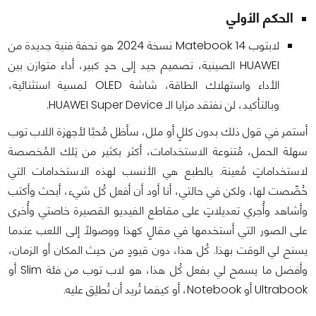
الحكم الأولي
لابتوب Matebook 14 نسخة 2024 هو تحفة فنية جديدة من
HUAWEI الصينية، تصميم جيد إلى حدٍ كبير، أداء متوازن بين
الأداء واستهلاك الطاقة، شاشة OLED لمسية استثنائية،
وبالتأكيد، لن نفتقد مزايا الـ HUAWEI Super Device.
أستمر في قول ذلك بدون كللٍ أو ملل، سأظل مُحبًا لأجهزة اللاب توب
سهلة الحمل، مُتنوعة الاستخدامات، أكثر بكثير من تِلك المُخصصة
لاستخداماتٍ مُعينة. بالطبع هي الأنسب لهذه الاستخدامات التي
خُصِّصت لها، ولكن في حالتي، أنا أود أن أفعل كُل شيء، أبحث وأكتب
وأشاهد وأُجري تعديلاتٍ على مقاطع الفيديو القصيرة خاصتي وأُخرى
على الصور التي أستخدمها في مقالٍ كهذا ووصولًا إلى اللعب عندما
يسنح لي الوقت بهذا. كُل هذا، دون قيودٍ من حيث المكان أو الزمان،
وأفضل ما يسمح لي بفعل كُل هذا، هو لاب توب من فئة Slim أو
Ultrabook أو Notebook، أو كيفما تُريد أن تُطلِق عليه.