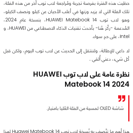
حظيت هذه الفترة بفرصة تجربة ومُراجعة لاب توب آخر من هذه الفئة،
تلك الفئة التي لا يزيد وزنها في أغلب الأحيان عن كيلو ونصف الكيلو،
وهو لاب توب HUAWEI Matebook 14، بنسخة عام 2024،
المُدعمة -ركِّز هُنا- بأحدث تقنيات الذكاء الاصطناعي من HUAWEI، و
Intel، على حدٍ سواء.
لا داعي للإطالة، ولننتقل إلى الحديث عن لاب توب اليوم، ولكن قبل
كُل شيء، دعني أُلقي ..
نظرة عامة على لاب توب HUAWEI
Matebook 14 2024
شاشة OLED لمسية من الفئة العُليا بامتياز.
هذا أهم ما تتّصِف به نُسخة لاب توب Huawei Matebook 14 لهذا