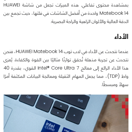
بمشاهدة محتوى تفاعلي. هذه الميزات تجعل من شاشة HUAWEI
Matebook 14 واحدة من أفضل الشاشات في فئتها، حيث تجمع بين
الدقة العالية والألوان الزاهية والراحة البصرية.
الأداء
عندما نتحدث عن الأداء في لاب توب HUAWEI Matebook 14، فنحن
نتحدث عن تجربة مذهلة تُحقق توازنًا مثاليًا بين القوة والكفاءة. يُعزى
هذا الأداء الرائع إلى معالج Intel® Core Ultra 7 القوي، بقدرة 40
واط (TDP)، مما يجعل المهام الثقيلة ومعالجة البيانات المكثفة أمرًا
سهلًا ومبسطًا.