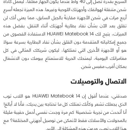
السريع بقدرة تصل إلى 40 واط عندما يكون الجهاز مغلقًا، ليعمل كأداة
شحن متنقلة لهواتفك وأجهزتك اللوحية وغيرها. هذه الميزة تجعله أسرع
أربع مرات في شحن الأجهزة مقارنةً بالجيل السابق، مما يعني أنك لن
تقلق بعد الآن بشأن نفاد بطارية أجهزتك أثناء التنقل. بفضل هذه
الميزات، يتيح لك HUAWEI Matebook 14 الاستفادة القصوى من
جميع إمكانياته المتقدمة دون القلق بشأن نفاد البطارية بسرعة سواءً
هو أو الأجهزة الأُخرى التي تمتلكها، ليكون شريكك المثالي في كل
مغامراتك اليومية، ليمنحك الحرية للاستمتاع بيومك دون الانشغال
بمكان أقرب مقبس شحن.
الاتصال والتوصيلات
صدقني، عندما أقول إن HUAWEI Matebook 14 هو اللاب توب
الذي يجعلك تشعر وكأنك تمتلك كل ما تحتاجه بين يديك، فأنا لا أبالغ!
أنا أتحدث من تجربة شخصية! كم مرة وجدت نفسي أحمل حقيبة مليئة
بالمحولات والأسلاك فقط لأتمكن من توصيل أجهزتي المختلفة؟ مع
هذا اللاب توب، ودعت هذه المشكلة إلى الأبد.