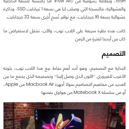
155H، وبطاقة رسومية من Intel Arc. أما بالنسبة للسعة الداخلية
والعشوائية، فالنسخة التي وصلت لنا هي بسعة 1 تيرابايت SSD، وذاكرة
عشوائية بسعة 16 جيجابايت، مع توافر نُسخ أُخرى بسعة 32 جيجابايت.
كانت هذه نظرة سريعة على اللاب توب، والآن، ننتقل لاستعراض ما
كان بين أيدينا لفترةٍ من الزمن.
التصميم
البداية مع التصميم، وهو أحد أهم نقاط بيع هذا اللاب توب، بلونه
الأقرب للفيروزي -اللون الذي وصل إلينا- وتصميمه الذي يجمع ما بين
العديد من مفاهيم التصاميم سواءً أجهزة Macbook Air من Apple،
أو من سلسلة Matebook X من هواوي نفسها.