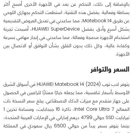
بالإضافة إلى ذلك، التحكم عن بعد في الأجهزة الأخرى أصبح أكثر
بساطة وفعالية. بفضل هذه التقنية، استطعت التحكم بجهازي اللوحي
عن طريق Matebook 14، مما ساعدني في تعديل العروض التقديمية
بشكل أسرع وأدق. بفضل HUAWEI SuperDevice، أصبحت تجربة
استخدام الأجهزة مدمجة وفعالة، مما ساعدني في إنجاز مهامي بسرعة
وكفاءة عالية، وكل ذلك بدون القلق بشأن التوافق أو الاتصال بين
الأجهزة.
السعر والتوافر
يتوفر لاب توب HUAWEI Matebook 14 (2024) في أسواق الشرق
الأوسط بأسعار تنافسية، مما يجعله خيارًا ممتازًا للراغبين في الحصول
على جهاز متقدم مع ميزات الذكاء الاصطناعي. يبلغ سعر النسخة ذات
المعالج Intel Core Ultra 7، ذاكرة 16 جيجابايت، ومساحة تخزين 1
تيرابايت SSD حوالي 4799 درهم إماراتي في الإمارات العربية المتحدة،
بينما يتوفر بسعر يبدأ من حوالي 6500 ريال سعودي في المملكة