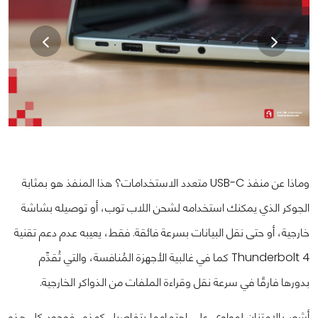
وماذا عن منفذ USB-C متعدد الاستخدامات؟ هذا المنفذ هو بمثابة
الجوكر الذي يمكنك استخدامه لشحن اللاب توب، أو توصيله بشاشة
خارجية، أو حتى نقل البيانات بسرعة فائقة. فقط، يعيبه عدم دعم تقنية
Thunderbolt 4 كما في غالبية الأجهزة المُنافسة، والتي تُقدِّم
بدورها فارقًا في سرعة نقل وقراءة الملفات من الذواكر الخارجية.
أشعر بالامتنان لهواوي على اهتمامها بتفاصيل كهذه، فوجود كل هذه