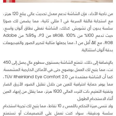
من ناحية الأداء، فإن الشاشة تدعم معدل تحديث عالي يبلغ 120 هرتز،
مع استجابة فائقة السرعة في 1 مللي ثانية، مما يضمن لك صورًا
سلسة بدون أي تشويش. كذلك، الشاشة تغطي نطاق ألوان واسع،
حيث تدعم 100% من sRGB، 100% من P3، و95% من Adobe
RGB، مع ΔE أقل من 1، مما يجعلها مثالية لتحرير الصور والفيديوهات
بدقة ألوان استثنائية.
بالإضافة إلى ذلك، تتمتع الشاشة بمستوى سطوع عالٍ يصل إلى 450
نت، مما يتيح لك العمل بوضوح حتى في الأماكن الخارجية المشمسة.
كما أن الشاشة معتمدة من TÜV Rheinland Eye Comfort 2.0،
مما يوفر حماية احترافية للعين من خلال تقليل الضوء الأزرق الضار
وتقنية التعتيم ذات التردد العالي 1920 هرتز، مما يقلل من إجهاد العين
أثناء الاستخدام الطويل.
ولا ننسى ميزة التحكم باللمس بـ 10 نقاط، مما يتيح لك تجربة استخدام
سلسة ودقيقة، سواء كنت تعمل على التصميمات أو تستمتع