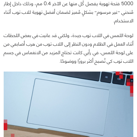
5000 فتحة تهوية يفصل كُل منها عن الآخر 0.4 مم، وذلك داخل إطار
مُنحني -غير مرسوم- بشكلٍ مُميز لضمان أفضل تهوية للاب توب أثناء
الاستخدام.
لوحة اللمس في اللاب توب جيدة، ولكني قد عانيت في بعض اللحظات
أثناء العمل في الظلام ودون النظر إلى اللاب توب من هرب أصابعي من
على لوحة اللمس، في رأيي كانت تحتاج المزيد من الانغماس في جسم
اللاب توب كي تُصبح أكثر بروزًا ووضوحًا.