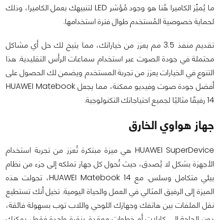
ما يُميِّز الكاميرا هُنا هو وجود مُؤشر LED لتنبيهك بعمل الكاميرا، وذلك
لحماية خصوصية المُستخدم طوال فترة استخدامها.
تقديم منفذ 3.5 مم يعزز من خياراتك، مما يتيح لك حل أي مشاكل
محتملة في جودة الصوت عبر استخدام سماعات الرأس التقليدية. هذا
التنوع في الخيارات يعزز من تجربة المستخدم ويضمن لك الحصول على
أفضل جودة صوت وفيديو ممكنة، مما يجعل HUAWEI Matebook
14 رفيقًا مثاليًا لجميع احتياجاتك التكنولوجية.
جهاز هواوي الخارق
HUAWEI SuperDevice هي ميزة مبتكرة تُعزز من تجربة استخدام
الأجهزة بشكل لا يُصدق، حيث تُحول كل جهاز تملكه إلى جزء من نظام
بيئي متكامل وسلس. مع HUAWEI Matebook 14، تحولت هذه
الميزة إلى الرفيق المثالي في العمل والحياة اليومية. تخيل أنك تستطيع
نقل الملفات بين هاتفك وجهازك اللوحي واللاب توب بسهولة فائقة،
دون الحاجة إلى كابلات أو خطوات معقدة. بنقرة واحدة فقط، يمكنك