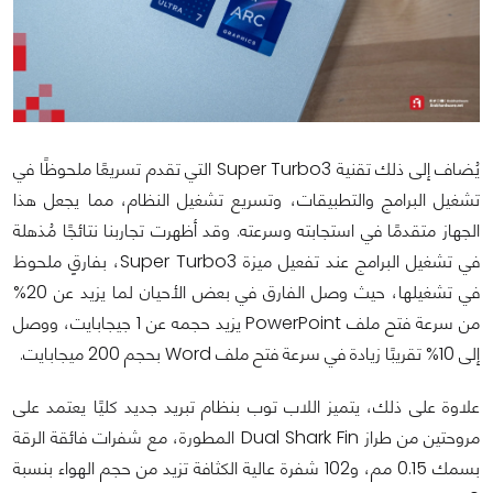
يُضاف إلى ذلك تقنية Super Turbo3 التي تقدم تسريعًا ملحوظًا في
تشغيل البرامج والتطبيقات، وتسريع تشغيل النظام، مما يجعل هذا
الجهاز متقدمًا في استجابته وسرعته. وقد أظهرت تجاربنا نتائجًا مُذهلة
في تشغيل البرامج عند تفعيل ميزة Super Turbo3، بفارقٍ ملحوظ
في تشغيلها، حيث وصل الفارق في بعض الأحيان لما يزيد عن 20%
من سرعة فتح ملف PowerPoint يزيد حجمه عن 1 جيجابايت، ووصل
إلى 10% تقريبًا زيادة في سرعة فتح ملف Word بحجم 200 ميجابايت.
علاوة على ذلك، يتميز اللاب توب بنظام تبريد جديد كليًا يعتمد على
مروحتين من طراز Dual Shark Fin المطورة، مع شفرات فائقة الرقة
بسمك 0.15 مم، و102 شفرة عالية الكثافة تزيد من حجم الهواء بنسبة