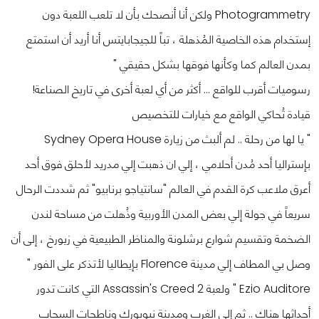
Photogrammetry ولكن أنا أنصحك بأن لا تلعب اللعبة دون
إستخدام هذه الخاصية المُذهلة ، تباً للجيجابايتس أنا أريد أن استمتع
بمدن العالم كما وكأنها فوقها بشكل حقيقي "
رسوميات أقرب للواقع ... أكثر من أي لعبة أخرى في تاريخ الصناعة!
قيادة تُحاكي الواقع مع خيارات للتخصيص
" يا لها من رحلة .. لم ألبث من زيارة Sydney Opera House
بإستراليا أحد مُدن أحلامي ، إلي ان ذهبت إلي مدريد لأحلق فوق أحد
أعرق ملاعب كرة القدم في العالم "سانتياجو برنابيو" ثم شددت الرحال
سريعاً في جولة إلي بعض المدن الأوربية وذُهلت من مساحة لندن
الضخمة وتقسيم شوارع برشلونة والمناظر الطبيعية في زيورخ ، إلى أن
وصل بي المطاف إلي مدينة Florence بإيطاليا لأتذكر على الفور "
Ezio Auditore " ولعبة Assassin's Creed 2 التي كانت تدور
أحداثها هناك .. ثم إلي الغرب ومدينة نيويورك وناطحات السحاب