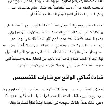
هناك عاصفة رعدية أو مطيرة ، أو ربما أنت تريد أن تُمطر الثلوج علي
مدينتك بالرغم من أن ذلك "جغرافياً" غير ممكن ولم يحدث من قبل ..
ولكن لحسن الحظ أن اللعبة توفر لك ذلك أيضاً أذا اردت.
اهتم المطور بجميع التفاصيل أيضاً، أثناء التحليق وبمجرد الضغط علي
زر PAUSE في لوحة المفاتيح الخاصة بك، ستتمكن من الوصول إلي
وضع الـ Active Pause وهو يقوم بتثبيت طائرتك في الهواء مع
الإبقاء على المحرك يعمل وجميع العناصر الأخرى حولك أيضاً تبقي حيه
مما يعطيك فرصة رائعة لأخذ لقطات شاشة وصور من اللعبة لا مثيل
لها، كما أن اللعبة تقدم كاميراً حرة وكثير من الزوايا المُعدة مسبقاً التي
سوف تساعدك في اخراج مواهبك في تصوير كوكب الأرض.
قيادة تُحاكي الواقع مع خيارات للتخصيص
تحتوي اللعبة على ما مجموعة 20 طائرة مُصممة من قبل المطور يدوياً
، وتتنوع ما بين طائرات الركاب الضخمة والطائرات النفاثة و الـ Props
وهي الأكثر عدداً والأكثر سهولة في القيادة أيضاً نظراً لصغرها وقلة