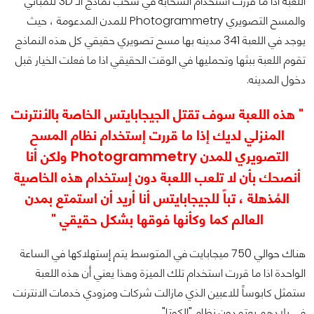
اللعبة اذا ما قررت استخدام السحابة في سحب نماذج الـ 3D للمباني
والمسح التصويري Photogrammetry للمدن المدعومة ، حيث
يوجد في اللعبة 341 مدينه بها مسح تصويري حقيقي كل هذه النماذج
تقوم اللعبة ببثها وتحمليها في الوقت الحقيقي اذا ما فعلت الخيار قبل
دخول المدينه.
" هذه اللعبة سوف تقتل الجيجابايتس الخاصة بالأنترنت
المنزلي لديك إذا ما قررت إستخدام نظام المسح
التصويري للمدن Photogrammetry ولكن أنا
أنصحك بأن لا تلعب اللعبة دون إستخدام هذه الخاصية
المُذهلة ، تباً للجيجابايتس أنا أريد أن استمتع بمدن
العالم كما وكأنها فوقها بشكل حقيقي "
هناك حوالي 750 ميجابايت في المتوسط يتم إستهلاكها في الساعة
الواحدة اذا ما قررت استخدام تلك الميزة وهذا يعني أن هذه اللعبة
ستمثل كابوساً للاعبين الذي مازالت شركات ومزودي خدمات الانترنت
في بلادهم يعتمدون نظام "الكوتا".