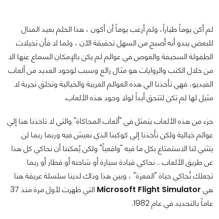
لم أكن يوماً طياراً، ولم أرغب يوماً أن أكون ، هذا الحلم بعيد المنال
للبعض يبدو أنه أصبح من السهل تحقيقة الآن ، ولما لا فأن تخيلات
الطفولة السخيفة والغوص في عوالم لم يكن بالإمكان السماع عنها الا
من خلال الكتب والروايات هو مثال رائع وسبب لوجود العديد من ألعاب
الفيديو، فهي تأخذنا الي هذه العوالم الغريبة والخيالية وتخلق تجربة لا
مثيل لها لم تكن لتتحق أبداً لولا وجود هذه الألعاب.
جزء من هذه الألعاب يتمثل في "ألعاب المحاكاة" والتي لا تاخذنا هنا إلي
عوالم خيالية ولكن تأخذنا إلي كوكبنا الذي نعيش فيه وربما ربما لن
يتثني لنا الاستمتاع بكل ما فيه "واقعياً" ولكن يُمكننا أن نحاكي كل هذا
عن طريق الألعاب .. نحاكي قيادة سيارة أو شاحنه أو قطار أو ربما
تجعلك تُحاكي حياة "المعزة" ، وبين هذا وذاك لدينا سلسلة عريقة هنا
هي
Microsoft Flight Simulator
التي ظهرت لأول مرة منذ 37
عاماً بالتحديد في عام 1982.