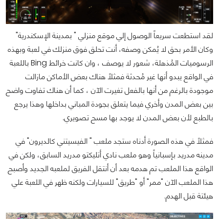
لقد استطعت سريعاً الوصول إلي موقع منزلي " بمدينة الإسكندرية"
وكان الأمر بحق لا يُمكن وصفه، أنت تحلق فوق منزلك في لعبة وبهذه
الرسوميات المُذهلة، شعور لا يوصف ، وان كانت خرائط Bing باللعبة
في الواقع يبدو أنها غير مُحدثة فمثلاً هناك بعض الأماكن مازالت
موجودة بالرغم من أنها بالفعل تغيرت الآن ، كما أن هناك تفاوت واضح
بين بعض المدن وأخري فيما يتعلق بجودة المباني بداخلها وهذا يرجع
بالطبع لأن بعض المدن لا يوجد بها مسح تصويري.
فمثلاً في هذه الصورة أدناه ستجد ملعب " الفيسيتني كالديرون" في
مدينه مدريد بإسبانياً وهو ملعب نادي أتليكتو مدريد السابق، ولكن في
الواقع هذا الملعب تم هدمه بعد أن أنتقل الفريق لملعبه الجديد وأصبح
هذا الملعب الآن "ممر" أو "طريق" للسيارات ولكنه ظهر في اللعبة علي
هيئتة قبل الهدم.