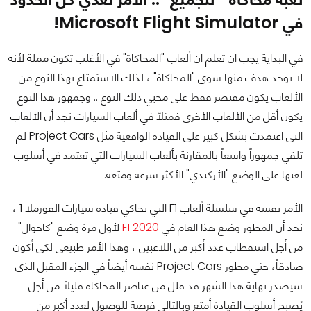
في Microsoft Flight Simulator!
في البداية يجب ان تعلم ان ألعاب "المحاكاة" في الأغلب تكون مملة لأنه
لا يوجد هدف منها سوى "المحاكاة" ، لذلك الاستمتاع بهذا النوع من
الألعاب يكون مقتصر فقط على محبي ذلك النوع .. وجمهور هذا النوع
يكون أقل من الألعاب الأخرى فمثلاً في ألعاب السيارات نجد أن الألعاب
التي اعتمدت بشكل كبير على القيادة الواقعية مثل Project Cars لم
تلقي جمهوراً واسعاً بالمقارنة بألعاب السيارات التي تعتمد في أسلوب
لعبها علي الوضع "الأركيدي" الأكثر سرعة ومتعة.
الأمر نفسه في سلسلة ألعاب F1 التي تحاكي قيادة سيارات الفورملا 1 ،
نجد أن المطور وضع هذا العام في
F1 2020
لأول مرة وضع "كاجوال"
من أجل استقطاب عدد أكبر من اللاعبين ، وهذا الأمر طبيعي لكي أكون
صادقاً، حتي مطور Project Cars نفسه أيضاً في الجزء المقبل الذي
سيصدر نهاية هذا الشهر قد قلل من عناصر المحاكاة قليلاً من أجل
يُصبح أسلوب القيادة أمتع وبالتالي فرصة للوصول لعدد أكبر من