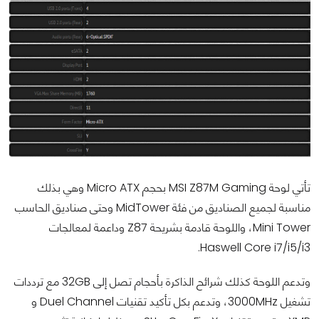
تأتي لوحة MSI Z87M Gaming بحجم Micro ATX وهي بذلك
مناسبة لجميع الصناديق من فئة MidTower وحتى صناديق الحاسب
Mini Tower، واللوحة قادمة بشريحة Z87 وداعمة لمعالجات
Haswell Core i7/i5/i3.
وتدعم اللوحة كذلك شرائح الذاكرة بأحجام تصل إلى 32GB مع ترددات
تشغيل 3000MHz، وتدعم بكل تأكيد تقنيات Duel Channel و