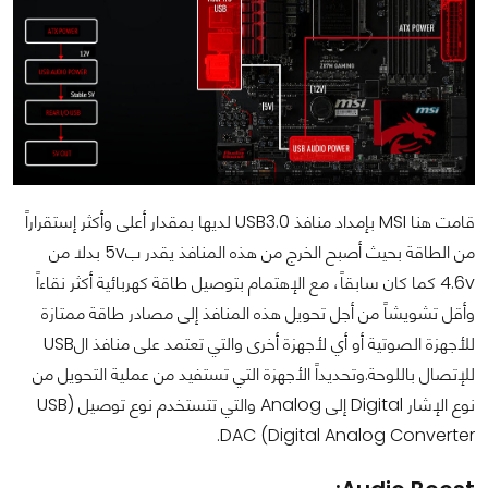
قامت هنا MSI بإمداد منافذ USB3.0 لديها بمقدار أعلى وأكثر إستقراراً
من الطاقة بحيث أصبح الخرج من هذه المنافذ يقدر ب5v بدلا من
4.6v كما كان سابقاً، مع الإهتمام بتوصيل طاقة كهربائية أكثر نقاءاً
وأقل تشويشاً من أجل تحويل هذه المنافذ إلى مصادر طاقة ممتازة
للأجهزة الصوتية أو أي لأجهزة أخرى والتي تعتمد على منافذ الUSB
للإتصال باللوحة.وتحديداً الأجهزة التي تستفيد من عملية التحويل من
نوع الإشار Digital إلى Analog والتي تتستخدم نوع توصيل (USB
DAC (Digital Analog Converter.