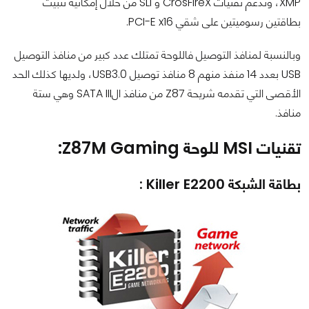
XMP، وتدعم تقنيات CrosFireX و SLI من خلال إمكانية تثبيت
بطاقتين رسوميتين على شقي PCI-E x16.
وبالنسبة لمنافذ التوصيل فاللوحة تمتلك عدد كبير من منافذ التوصيل
USB بعدد 14 منفذ منهم 8 منافذ توصيل USB3.0، ولديها كذلك الحد
الأقصى التي تقدمه شريحة Z87 من منافذ الSATA III وهي ستة
منافذ.
تقنيات MSI للوحة Z87M Gaming:
بطاقة الشبكة Killer E2200 :