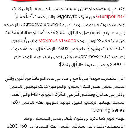
وكنا في إستضافة لوحتين رئيسيتين ضمن تلك الفئة. الأولى كانت
G1.Sniper Z87
من شركة Gigabyte والتي قدمت أداءاً ممتازاً
وبطاقة صوت فريدة من نوعها هي Creative Sound3D ، بالإضافة
إلى سعر رائع للغاية يصل حالياً إلى 165$ فقط. أما اللوحة الثانية فكانت
من شركة ASUS وهي لوحة
Maximus VI Gene
والتي رأينا معها
كذلك تقنيات وفيرة وإيداعية من ASUS بالإضافة إلى بطاقة صوت
إحترافية كذلك SupremeFX، ولكن تخطى سعر هذه اللوحة حاجز
ال200$ ويصل سعرها حالياً إلى 210$.
الأن سنضرب موعداً جديداً مع واحدة من هذه اللوحات مرة أخرى والتي
تنافس ضمن نفس الفئة السعرية والموجهة كذلك لجمهور اللاعبين
ولكن من عملاق ومنافس أخر هي الشركة التيوانية MSI والتي تقدم
سلسلة لوحاتها الرئيسية للجيل الجديد الموجهة لفئة اللاعبين Z87
Gaming Series.
لوحة اليوم كما ذكرنا لن تكون الأعلى ضمن السلسلة، وإنما
الإقتصادية منها والتي ستنافس ضمن الفئة السعرية من 150-200$