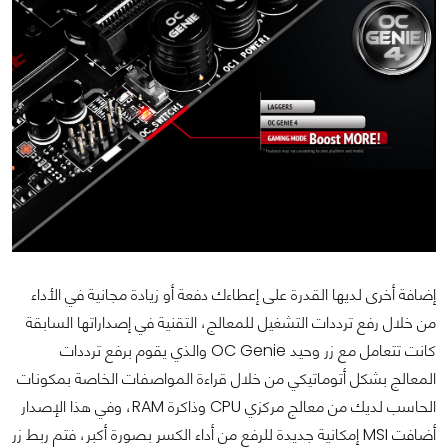
إضافة أخرى لديها القدرة على إعطاءك دفعة أو زيادة مجانية في الأداء
من خلال رفع ترددات التشغيل للمعالج، التقنية في إصداراتها السابقة
كانت تتعامل مع زر وحيد OC Genie والذي يقوم برفع ترددات
المعالج بشكل أتوماتيكي من خلال قراءة المواصفات الخاصة بمكونات
الحاسب لديك من معالج مركزي CPU وذاكرة RAM، وفي هذا الإصدار
أضافت MSI إمكانية جديدة للرفع من أداء الكسر بصورة أكبر، فتم ربط زر