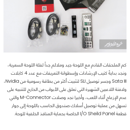
كم الملحقات القادم مع اللوحة جيد وملائم جداً لفئة اللوحة السعرية،
ونجد بدايةً كتيب الإرشادات وإسطوانة التعريفات مع عدد 4 كابلات
Sata III وجسر توصيل SLI لتثبيت أكثر من بطاقة رسومية من Nvidia،
ولافتة اللاعبين الشهيرة التي تعلق على الأبواب من الخارج للتنبيه على
عدم الإزعاج أثناء اللعب، وأخيرا نجد وصلات M-Connector والتي
تسهل من عملية توصيل أسلاك صندوق الحاسب باللوحة إلى جوار
قطعة I/O Sheild Panel الخاصة بحماية المنافذ الخلفية للوحة.