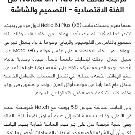
الفئة الاقتصادية - التصميم والشاشة
عندما تقوم بإمساك هاتف Nokia 6.1 Plus (X6) لأول مرة بين يديك،
تشعر كما لو كُنت تُمسك بأحد الهواتف من الفئة العُليا، وذلك لأنه
مصنوع بالكامل من الألومنيوم والزجاج، وهو ما لا نراه بشكلٍ كبير في
الهواتف من الفئة الاقتصادية على عكس هواتف Moto G6 على
سبيل المِثال، وذلك ليُعطيك ملمساً ناعماً، بجودة وحماية عالية،
لتُحافظ بهذه الطريقة شركة HMD على سُمعة نوكيا طويلة الأمد في
صُنع الهواتف القوية والصلبة التي تتحمل الصدمات والعوامل الخارجية
بشكلٍ عام كما رأينا في هواتف أوائل القرن الواحد والعشرين من نوكيا
وقتما كانت شركة مُنفصلة قبل اختفائها عن الأسواق.
يأتي الهاتف بشاشة بقياس 5.8 بوصة مع Notch مُتوسطة الحجم
في الأعلى، وذلك بنسبة شاشة إلى جسم تُساوي تقريباً 81.5 بالمائة
وهي نسبة مُرتفعة تدل على كِبر حجم الشاشة مُقارنة بحجم الهاتف
ككل، أي أن الشركة المُصنعة قد استغلت المساحات بأفضل ما يُمكن