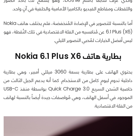
والذي عُرِف سابقاً باسم bothie، وهو يسمح لك بأخذ الصور
واللقطات ومقاطع الفيديو بالكاميرا الأمامية والخلفية في آنٍ واحد.
أما بالنسبة للتصوير في الإضاءة المُنخفضة، فلم يختلف هاتف Nokia
6.1 Plus (X6) عن مُنافسيه من الفئة الاقتصادية في تلك النُقطة، فهو
ليس أفضل الخيارات لمُحبي التصوير الليلي.
بطارية هاتف Nokia 6.1 Plus X6
يحتوي الهاتف على بطارية بسعة 3060 ميللي أمبير، وهي بطارية
داخلية تدوم ليومٍ كامل من الاستخدام. كما أنه يدعم الجيل الثالث من
خاصية الشحن السريع Quick Charge 3.0 بواسطة منفذ USB-C
الموجود في أسفل الهاتف، وهي مُواصفات جيدة أيضاً بالنسبة لهاتف
من الفئة الاقتصادية.