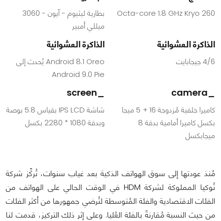
Octa-core 1.8 GHz Kryo 260
بطارية ليثيوم - آيون - 3060
ميللي أمبير
الذاكرة العشوائية
الذاكرة العشوائية
4/6 جيجابايت
Android 8.1 Oreo يُحدث إلى
Android 9.0 Pie
_screen
_camera
كاميرا خلفية مُزدوجة 16 + 5 ميجا
شاشة IPS LCD بقياس 5.8 بوصة
بكسل كاميرا أمامية بدقة 8
وبدقة 1080 * 2280 بكسل
ميجابكسل
مُنذ عودتها إلى سوق الهواتف الذكية بعد غياب سنوات، تُركِّز شركة
نُوكيا المملوكة لشركة HDM في الوقت الحالي على الهواتف من
الفئات الاقتصادية والفئة المُتوسطة لتُرضي جمهورها من أكثر الفئات
من حيث النسبة مُقارنةً بالفئة العُليا. وعلى إثر ذلك التركيز، قدمت لنا