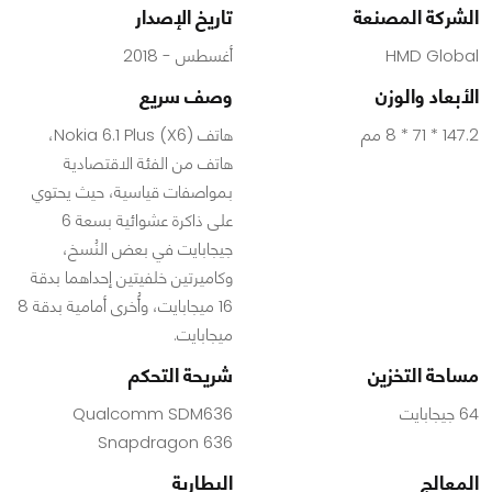
الشركة المصنعة
تاريخ الإصدار
HMD Global
أغسطس - 2018
الأبعاد والوزن
وصف سريع
147.2 * 71 * 8 مم
هاتف Nokia 6.1 Plus (X6)،
هاتف من الفئة الاقتصادية
بمواصفات قياسية، حيث يحتوي
على ذاكرة عشوائية بسعة 6
جيجابايت في بعض النُسخ،
وكاميرتين خلفيتين إحداهما بدقة
16 ميجابايت، وأُخرى أمامية بدقة 8
ميجابايت.
مساحة التخزين
شريحة التحكم
64 جيجابايت
Qualcomm SDM636
Snapdragon 636
المعالج
البطارية