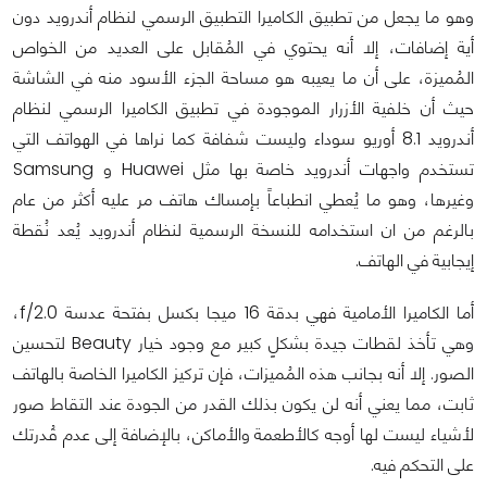
وهو ما يجعل من تطبيق الكاميرا التطبيق الرسمي لنظام أندرويد دون
أية إضافات، إلا أنه يحتوي في المُقابل على العديد من الخواص
المُميزة، على أن ما يعيبه هو مساحة الجزء الأسود منه في الشاشة
حيث أن خلفية الأزرار الموجودة في تطبيق الكاميرا الرسمي لنظام
أندرويد 8.1 أوريو سوداء وليست شفافة كما نراها في الهواتف التي
تستخدم واجهات أندرويد خاصة بها مثل Huawei و Samsung
وغيرها، وهو ما يُعطي انطباعاً بإمساك هاتف مر عليه أكثر من عام
بالرغم من ان استخدامه للنسخة الرسمية لنظام أندرويد يُعد نُقطة
إيجابية في الهاتف.
أما الكاميرا الأمامية فهي بدقة 16 ميجا بكسل بفتحة عدسة f/2.0،
وهي تأخذ لقطات جيدة بشكلٍ كبير مع وجود خيار Beauty لتحسين
الصور. إلا أنه بجانب هذه المُميزات، فإن تركيز الكاميرا الخاصة بالهاتف
ثابت، مما يعني أنه لن يكون بذلك القدر من الجودة عند التقاط صور
لأشياء ليست لها أوجه كالأطعمة والأماكن، بالإضافة إلى عدم قُدرتك
على التحكم فيه.