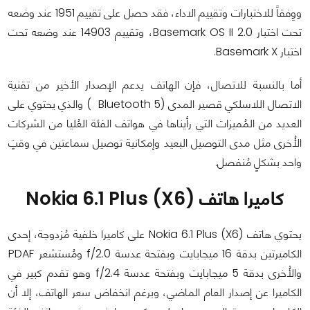
ووِفقاً للاختبارات وتقييم الاداء، فقد حصل على تقييم 1951 عند وضعه
تحت اختبار Basemark OS II 2.0، وتقييم 14903 عند وضعه تحت
اختبار Basemark X.
أما بالنسبة للاتصال، فإن الهاتف يدعم الإصدار الأخير من تقنية
الاتصال اللاسلكي قصير المدى (Bluetooth 5 ) والذي يحتوي على
العديد من المُميزات التي رأيناها في هواتف الفئة العُليا من الشركات
الأُخرى مثل مدى التوصيل البعيد وإمكانية توصيل سماعتين في وقتٍ
واحد بشكلٍ مُنفصل.
كاميرا هاتف Nokia 6.1 Plus (X6)
يحتوي هاتف Nokia 6.1 Plus (X6) على كاميرا خلفية مُزدوجة، إحدى
الكاميرتين بدقة 16 ميجابايت وبفتحة عدسة f/2.0 ومُستشعر PDAF
والأُخرى بدقة 5 ميجابايت وبفتحة عدسة f/2.4 وهو تقدم كبير في
الكاميرا عن إصدار العام الماضي، وبرغم انخفاض سعر الهاتف، إلا أن