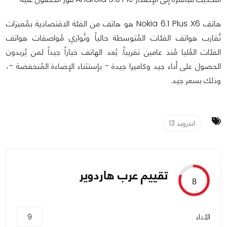
هاتف Nokia 6.1 Plus X6 هو هاتف من الفئة الاقتصادية بمُميزات
تُقارب هواتف الفئات المُتوسطة حالياً وتُوازي مُواصفات هواتف
الفئات العُليا مُنذ عامين تقريباً. يُعد الهاتف خياراً جيداً لمن يُريدون
الحصول على أداء جيد وكاميرا جيدة - بإستثناء الإضاءة المُنخفضة -،
وذلك بسعر جيد.
اندرويد 13
تقييم عرب هاردوير
8
الأداء
9