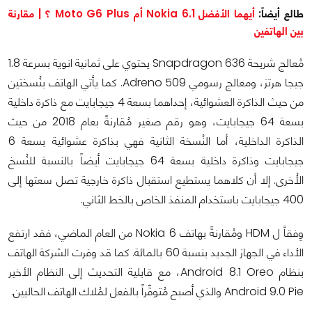
طالع أيضاً
:
أيهما الأفضل Nokia 6.1 أم Moto G6 Plus ؟ | مقارنة
بين الهاتفين
مُعالج شريحة Snapdragon 636 يحتوي على ثمانية انوية بسرعة 1.8
جيجا هرتز، ومعالج رسومي Adreno 509. كما يأتي الهاتف بنُسختين
من حيث الذاكرة العشوائية، إحداهما بسعة 4 جيجابايت مع ذاكرة داخلية
بسعة 64 جيجابايت، وهو رقم صغير مُقارنةً بعام 2018 من حيث
الذاكرة الداخلية، أما النُسخة الثانية فهي بذاكرة عشوائية بسعة 6
جيجابايت وذاكرة داخلية بسعة 64 جيجابايت أيضاً بالنسبة للنُسخ
الأُخرى. إلا أن كلاهما يستطيع استقبال ذاكرة خارجية تصل سعتها إلى
400 جيجابايت باستخدام المنفذ الخاص بالخط الثاني.
وِفقاً ل HDM ومُقارنةً بهاتف Nokia 6 من العام الماضي، فقد ارتفع
الأداء في الجهاز الجديد بنسبة 60 بالمائة. كما قد وفرت الشركة الهاتف
بنظام Android 8.1 Oreo، مع قابلية التحديث إلى النظام الأخير
Android 9.0 Pie والذي أصبح مُتوفِّراً بالفعل لمُلاك الهاتف الحاليين.