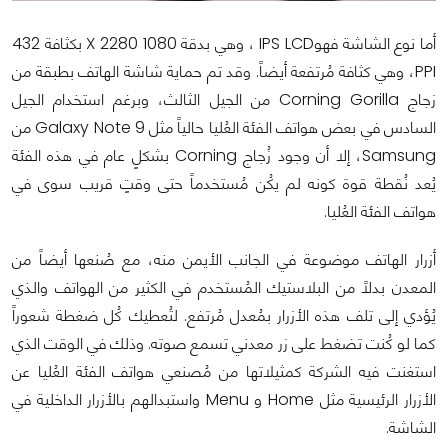
أما نوع الشاشة فهوIPS LCD ، وهي بدقة 1080 X 2280 بكثافة 432
PPI، وهي كثافة مُرتفعة أيضاً. وقد تم حماية شاشة الهاتف بطبقة من
زجاج Corning Gorilla من الجيل الثالث، وبرغم استخدام الجيل
السادس في بعض هواتف الفئة العُليا حالياً مثل Galaxy Note 9 من
Samsung، إلا أن وجود زُجاج Corning بشكلٍ عام في هذه الفئة
يُعد نُقطة قوة كونه لم يكُن مُستخدماً حتى وقتٍ قريب سوى في
هواتف الفئة العُليا.
أزرار الهاتف موضوعة في الجانب الأيمن منه، مع صُنعها أيضاً من
المعدن بدلاً من البلاستيك المُستخدم في الكثير من الهواتف والذي
يُؤدي إلى تلف هذه الأزرار بمُعدل مُرتفع. لتُعطيك كُل ضغطة شعوراً
كما لو كُنت تضغط على زر معدني تسمع صوته. وذلك في الوقت الذي
استغنت فيه الشركة كمثيلاتها من مُصنعي هواتف الفئة العُليا عن
الأزرار الرئيسية مثل Home و Menu واستبدالهم بالأزرار الداخلية في
الشاشة.