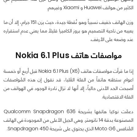
الكثير من هواتف Huawei و Xiaomi وغيرهم.
وزن الهاتف خفيف نسبياً وهو نُقطة جيدة، حيث يزن 151 جرام، إلا أن ما
يعيبه من ناحية التصميم هو بروز الكاميرا قليلاً مما يعني عدم استقراره
عند وضعه على الأرفف.
مواصفات هاتف Nokia 6.1 Plus
إذا ما قرأت مواصفات هاتف Nokia 6.1 Plus (X6) قبل أربع أو خمسة
اعوام ستظنه هاتفاً من الفئة العُليا، قد نقول إن هذه المُواصفات
أصبحت الحد الأدنى حالياً، إلا أنها لا تزال نادرة الوجود في الهواتف من
الفئة الاقتصادية.
دعمّت نوكيا هاتفها بشريحة Qualcomm Snapdragon 636
المصنوعة بدقة 14 نانومتر. وهي الجيل الأعلى من الموجودة في الهاتف
المُنافس Moto G6 الذي يحتوي على شريحة Snapdragon 450.