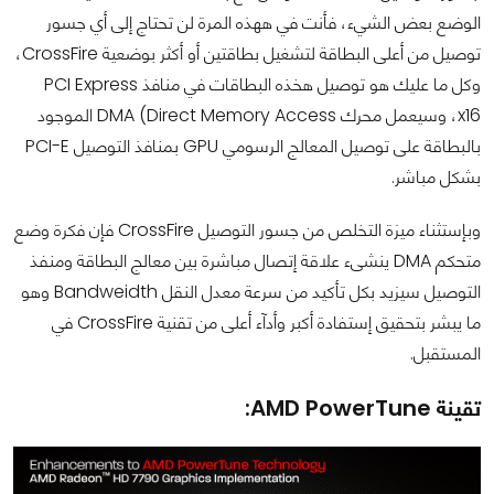
الوضع بعض الشيء، فأنت في ههذه المرة لن تحتاج إلى أي جسور
توصيل من أعلى البطاقة لتشغيل بطاقتين أو أكثر بوضعية CrossFire،
وكل ما عليك هو توصيل هخذه البطاقات في منافذ PCI Express
x16، وسيعمل محرك DMA (Direct Memory Access الموجود
بالبطاقة على توصيل المعالج الرسومي GPU بمنافذ التوصيل PCI-E
بشكل مباشر.
وبإستثناء ميزة التخلص من جسور التوصيل CrossFire فإن فكرة وضع
متحكم DMA ينشىء علاقة إتصال مباشرة بين معالج البطاقة ومنفذ
التوصيل سيزيد بكل تأكيد من سرعة معدل النقل Bandweidth وهو
ما يبشر بتحقيق إستفادة أكبر وأدآء أعلى من تقنية CrossFire في
المستقبل.
تقينة AMD PowerTune: