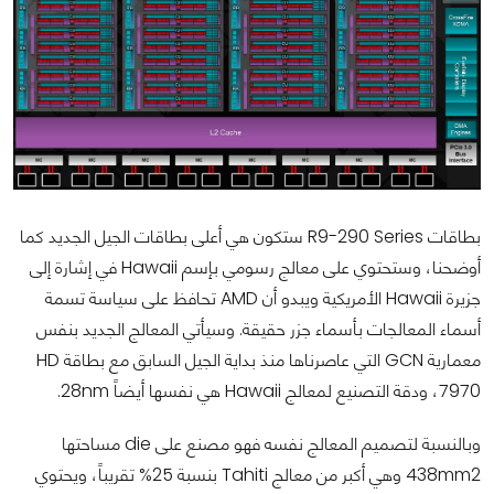
بطاقات R9-290 Series ستكون هي أعلى بطاقات الجيل الجديد كما
أوضحنا، وستحتوي على معالج رسومي بإسم Hawaii في إشارة إلى
جزيرة Hawaii الأمريكية ويبدو أن AMD تحافظ على سياسة تسمة
أسماء المعالجات بأسماء جزر حقيقة. وسيأتي المعالج الجديد بنفس
معمارية GCN التي عاصرناها منذ بداية الجيل السابق مع بطاقة HD
7970، ودقة التصنيع لمعالج Hawaii هي نفسها أيضاً 28nm.
وبالنسبة لتصميم المعالج نفسه فهو مصنع على die مساحتها
438mm2 وهي أكبر من معالج Tahiti بنسبة 25% تقريباً، ويحتوي