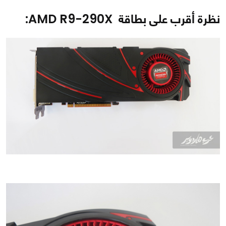
نظرة أقرب على بطاقة AMD R9-290X: