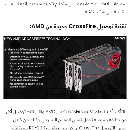
سماعات Headset عادية من الإستمتاع بتجربة سمعية رائعة للألعاب
القائمة على هذه التقنية
تقنية توصيل CrossFire جديدة من AMD:
بالتأكيد أغلبنا يعلم تقنية CrossFire من AMD والتي تتيح توصيل أكثر
من بطاقة رسومية تحمل نفس المعالج الرسومي وذلك من خلال
جسور التوصيل CrossFire. ولكن مع بطاقات R9-290 سيختلف