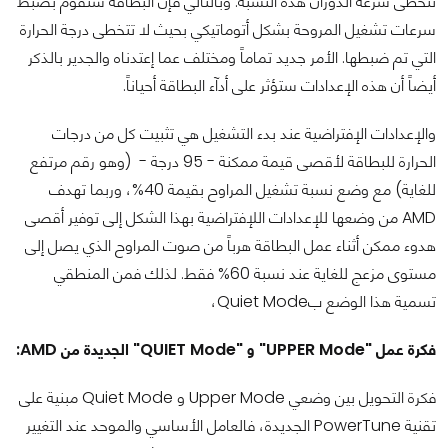
تتخطى سرعة الدوران هذه النسبة. وبالتالي فإن البطاقة ستقوم بضبط
سرعات تشغيل المروحة بشكل أتوماتيكي بحيث لا تتخطى درجة الحرارة
التي تم ضبطها. الأمر جديد تماماً ومختلف عما إعتدناه والجدير بالذكر
أيضاً أن هذه الإعدادات ستؤثر على أدآء البطاقة أحياناً.
والإعدادات الإفتراضية عند بدء التشغيل هي تثبيت كل من درجات
الحرارة للبطاقة لأقصى قيمة ممكنة - 95 درجة - (وهو رقم مرتفع
للغاية) مع وضع نسبة تشغيل المراوح بقيمة 40%، وربما تهدف
AMD من وضعها للإعدادات اللإفتراضية بهذا الشكل إلى توفير أقصى
هدوء ممكن أثناء عمل البطاقة هرباً من صوت المراوح الذي يصل إلى
مستوى مزعج للغاية عند نسبة 60% فقط. لذلك فمن المنطقي
تسمية هذا الوضع بQuiet Mode،
فكرة عمل "UPPER Mode" و "QUIET Mode" الجديدة من AMD:
فكرة التحويل بين وضعي Upper Mode و Quiet Mode مبنية على
تقنية PowerTune الجديدة، فالعامل الأساسي والموحد عند التغيير