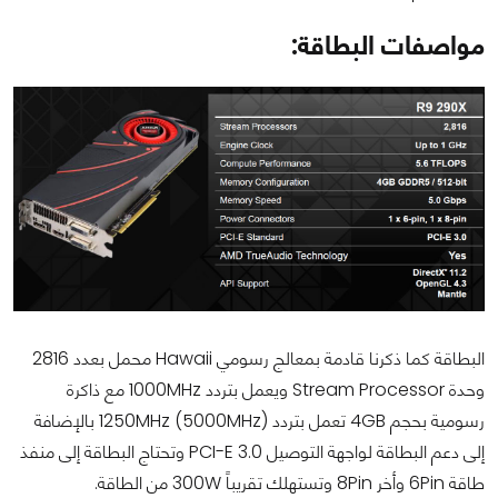
مواصفات البطاقة:
البطاقة كما ذكرنا قادمة بمعالج رسومي Hawaii محمل بعدد 2816
وحدة Stream Processor ويعمل بتردد 1000MHz مع ذاكرة
رسومية بحجم 4GB تعمل بتردد (1250MHz (5000MHz بالإضافة
إلى دعم البطاقة لواجهة التوصيل PCI-E 3.0 وتحتاج البطاقة إلى منفذ
طاقة 6Pin وأخر 8Pin وتستهلك تقريباً 300W من الطاقة.