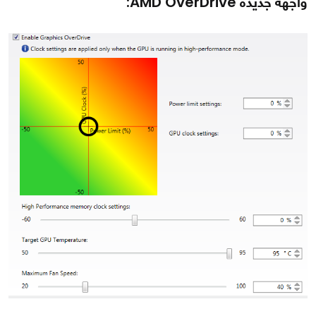
واجهة جديدة AMD OverDrive: