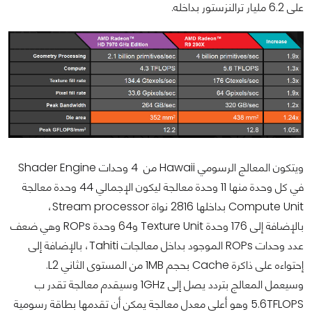
على 6.2 مليار ترالنزستور بداخله.
ويتكون المعالج الرسومي Hawaii من 4 وحدات Shader Engine
في كل وحدة منها 11 وحدة معالجة ليكون الإجمالي 44 وحدة معالجة
Compute Unit بداخلها 2816 نواة Stream processor،
بالإضافة إلى 176 وحدة Texture Unit و64 وحدة ROPs وهي ضعف
عدد وحدات ROPs الموجود بداخل معالجات Tahiti، بالإضافة إلى
إحتواءه على ذاكرة Cache بحجم 1MB من المستوى الثاني L2.
وسيعمل المعالج بتردد يصل إلى 1GHz وسيقدم معالجة تقدر ب
5.6TFLOPS وهو أعلى معدل معالجة يمكن أن تقدمها بطاقة رسومية