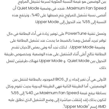
بين الوضعين هو قيمة النسبة المئوية لسرعة تشيغل المراوح
Maximum Fan Speed، فنجد في وضعية Quiet Mode أن
أقصى نسبة تشغيل للمراوح يتم ضبطها على 40%، وترتفع هذه
النسبة إلى 55% عند التحول إلى Upper Mode.
وتعمل تقنية PowerTune على توفير زيادة في أداء البطاقة في حال
توافر تبريد أفضل،وهذا بالضبط ما يحدث عند تشغيل البطاقة على
وضيعة Upper Mode، لذلك نجد أنه وفي بعض الأحيان تقدم
البطاقة نتائج أعلى أثناء الشتغيل على هذه الوضعية. وبخصوص طريقة
التحول بين Quiet Mode و Upper Mode فهناك طرقيتين لفعل
ذلك.
الأولى هي أن تغير إتجاه زر ال BIOS الموجود بالبطاقة لتنتقل بين
الوضعيتين، أما الطريقة الثانية فهي الطريقة اليدوية بحيث تقوم وبكل
بساطة برفع قيمة Maximum Fan Speed من 40% إلى 55%
لتكون بذلك إقد إنتقلت مباشرة إلى وضع التشغيل الذي تطلق عليه
AMD إسم "Upper Mode".