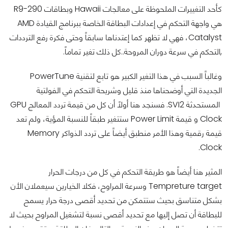
كأحد التغييرات الملحوظة على معالجات Hawaii وبطاقات R9-290
هي واجهة التحكم في إعدادات البطاقة الخاصة ببرنامج القيادة AMD
Catalyst، فهي لا تظهر كما إعتدناها سابقاً وحتى فكرة رفع الترددات
,التحكم في سرعة دوران المروحة..كل ذلك تغير تماماً.
وغالباً السبب في هذا التغير الكبير هو تابع لتقنية PowerTune
الجديدة التي أوضحناها منذ قليل وشريحة التحكم في الفولتية
المستحدثة SVI2. فسنجد هنا أولاً أن كل من قيمة تردد المعالج GPU
Clock و قيمة Power Limit ستتغير طبقاً للنسبة المؤية، ولم تعد
قيمة رقمية وهذا الأمر منطبق أيضاً على تردد الذواكر Memory
Clock.
المثير هنا أيضاً هو طريقة التحكم في كل من درجات الحرار
Tempreture target وسرعة المراوح، فكلا الخيارين سيعملان الأن
بشكل متناسق بحيث ستتمكن من تحديد أقصى درجة حرار يسمح
للبطاقة أن تصل إليها مع تحديد أقصى نسبة لتشغيل المراوح بحيث لا