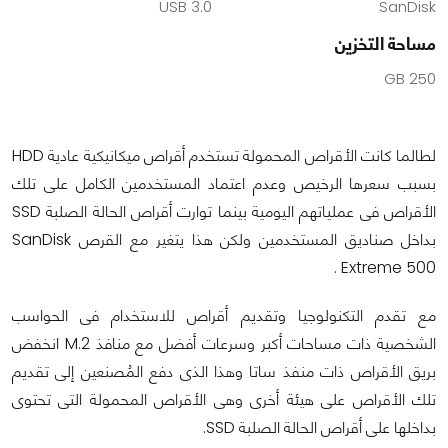
USB 3.0
SanDisk
مساحة التخزين
250 GB
لطالما كانت الأقراص المحمولة تستخدم أقراص ميكانيكية عادية HDD
بسبب سعرها الرخيص وعدم اعتماد المستخدمين الكامل على تلك
الأقراص فى عملياتهم اليومية بينما توارت أقراص الحالة الصلبة SSD
بداخل صناديق المستخدمين ولكن هذا يتغير مع القرص SanDisk
Extreme 500 .
مع تقدم التكنولوجيا وتقديم أقراص للاستخدام فى الحواسب
الشخصية ذات مساحات أكبر وسرعات أفضل مع منافذ M.2 انخفض
بريق الأقراص ذات منفذ ساتا وهذا الذى دفع المُصنعين إلى تقديم
تلك الأقراص على هيئة أخرى وهى الأقراص المحمولة التى تحتوى
بداخلها على أقراص الحالة الصلبة SSD.