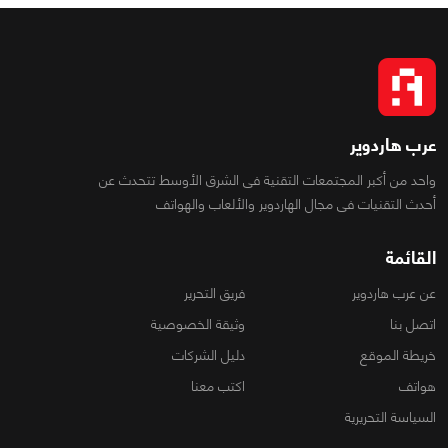
عرب هاردوير
واحد من أكبر المجتمعات التقنية فى الشرق الأوسط تتحدث عن
أحدث التقنيات فى مجال الهاردوير والألعاب والهواتف
القائمة
عن عرب هاردوير
فريق التحرير
اتصل بنا
وثيقة الخصوصية
خريطة الموقع
دليل الشركات
هواتف
اكتب معنا
السياسة التحريرية