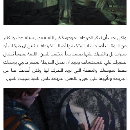
ولكن يجب أن نذكر الخريطة الموجودة في اللعبة فهي سيئة جدا، والكثير
من الاوقات أصبحت لا استخدمها أصلاً، الخريطة لا تبين ان طرقات أو
ممرات بل والتحرك عليها صعب جداً ومتعب للعين، اللعبة عموماً تحاول
تحفيزك علي الاستكشاف وتريد أن تجعل الخريطة عنصر جانبي يرشدك
فقط لموقعك والنقطة التي تريد التحرك لها ولكن أتحدث هنا عن
الخريطة وتأثيرها على العين، بالفعل الخريطة داخل اللعبة مجهدة للعين.