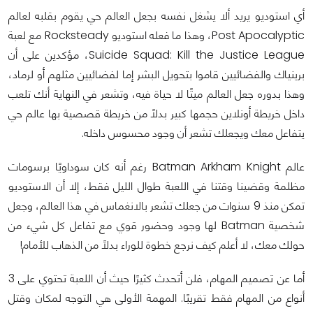
أي استوديو يريد ألا يشغل نفسه بجعل العالم حي يقوم بقلبه لعالم
Post Apocalyptic، وهذا ما فعله استوديو Rocksteady مع لعبة
Suicide Squad: Kill the Justice League، مؤكدين على أن
برينياك والفضائيين قاموا بتحويل البشر إما لفضائيين مثلهم أو لرماد،
وهذا بدوره جعل العالم ميتًا لا حياة فيه، وتشعر في النهاية أنك تلعب
داخل خريطة أونلاين حجمها كبير بدلاً من خريطة قصصية بها عالم حي
يتفاعل معك ويجعلك تشعر أن وجود محسوس داخله.
عالم Batman Arkham Knight رغم أنه كان سوداويًا برسومات
مظلمة وقضينا وقتنا في اللعبة طوال الليل فقط، إلا أن الاستوديو
تمكن منذ 9 سنوات من جعلك تشعر بالانغماس في هذا العالم، وجعل
شخصية Batman لها وجود وحضور قوي مع تفاعل كل شيء من
حولك معك، لا أعلم كيف نرجع خطوة للوراء بدلاً من الذهاب للأمام!
أما عن تصميم المهام، فلن أتحدث كثيرًا حيث أن اللعبة تحتوي على 3
أنواع من المهام فقط تقريبًا. المهمة الأولى هي التوجه لمكان وقتل