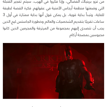
من غزو برينياك الفضائي، وإذا فكروا في الهرب، سيتم تفجير القنبلة
التي وضعتها منظمة أرجاس الأمنية في عقولهم. فكرة القصة لطيفة
للغاية، وتبدأ بداية قوية، بل يمكن قول أنها بداية ممتازة في أول 3
ساعات تقريبًا بتقديم الشخصيات والعالم وخطورة الجاستس ليج الذين
يجب أن نتصدى إليهم بمجموعة من المرتزقة والمجرمين الذين كانوا
محبوسين بمصحة أركام.