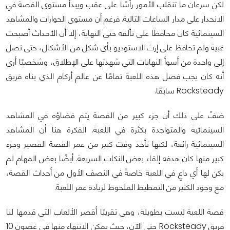
لكن سرعان ما تنقلب الأمور رأسًا على عقب ويبدأ مستوى القصة في
الانحدار على مدار الساعات التالية. فرغم أن مستوى الحوارات والمشاهد
السينمائية كان محافظًا على تألقه حتى النهاية، إلا أن الأحداث أصبحت
غبية ولم تحافظ على إرث الاستوديو بأي شكل من الأشكال، حتى نصل
إلى واحدة من أسوأ النهايات التي شهدتها على الإطلاق، وشخصيًا أرى
أنه كان يجب فصل هذه اللعبة تمامًا عن عالم أركام الذي بناه فريق
Rocksteady سابقًا.
ضفّ على ذلك أن جزء كبير من القصة يتم قضاؤه في المشاهد
السينمائية والمتواجدة بكثرة في اللعبة. الفكرة هنا أن المشاهد
السينمائية رائعة، لكنها تأخذ وقت كبير من عمر القصة القصير وجزء
كبير منها كان هدفه إلقاء بعض النكات السريعة. أيضًا بعض المهام لم
يكن لها أي داعٍ في اللعبة خاصةً في النصف الأول من أحداث القصة،
مع وجود الكثير من التمطيط الملحوظ لزيادة عمر اللعبة.
قصة اللعبة ليست بطويلة، وهي تقريبًا أقصر الألعاب التي قدمها لنا
فريق Rocksteady حتى الآن، حيث يمكن الانتهاء منها في غضون 10