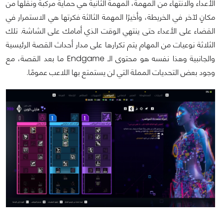
الأعداء والانتهاء من المهمة، المهمة الثانية هي حماية مركبة ونقلها من
مكانٍ لآخر في الخريطة، وأخيرًا المهمة الثالثة فكرتها هي الاستمرار في
القضاء على الأعداء حتى ينتهي الوقت الذي أمامك على الشاشة. تلك
الثلاثة نوعيات من المهام يتم تكرارها على مدار أحداث القصة الرئيسية
والجانبية وهذا نفسه هو محتوى الـ Endgame ما بعد القصة، مع
وجود بعض التحديات المملة التي لن يستمتع بها اللاعب عمومًا.