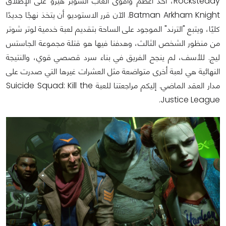
Rocksteady، أحد أعظم وأقوى ألعاب السوبر هيرو على الإطلاق
Batman Arkham Knight. الآن قرر الاستوديو أن يتخذ نهجًا جديدًا
كليًا، ويتبع "الترند" الموجود على الساحة بتقديم لعبة خدمية لوتر شوتر
من منظور الشخص الثالث، وهدفنا فيها هو قتلة مجموعة الجاستس
ليج. للأسف، لم ينجح الفريق في بناء سرد قصصي قوي، والنتيجة
النهائية هي لعبة أخرى متواضعة مثل العشرات غيرها التي صدرت على
مدار العقد الماضي. إليكم مراجعتنا للعبة Suicide Squad: Kill the
Justice League.