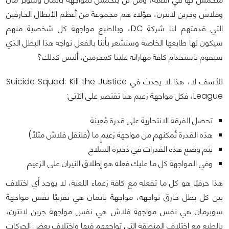
وفلاش وجرين لانترن، هؤلاء هم مجموعة من أعظم الأبطال الخارقين
التي قدمتهم لنا شركة DC، وبالطبع مواجهة كل شخصية منهم
سيكون لها طابعها الخاصة وسنشعر بأننا بالفعل نواجه هذا البطل الذي
سيقوم باستخدام كافة مهاراته علينا كمجرمين، أليس كذلك؟
للأسف لا، هذا لا يحدث في Suicide Squad: Kill the Justice
League، فكل مواجهة زعيم هنا تقتصر على الآتي:
تحصل الفرقة الانتحارية على قدرة مُعينة
هذه القدرة تُمكنهم من مواجهة زعيمٍ ما (فلنقل فلاش مثلاً)
يتم وضع هذه القدرات في ذخيرة السلاح
وفي المواجهة كل ما عليك فعله هو إطلاق النيران على الزعيم
هذا حرفيًا هو كل ما تفعله مع كافة زعماء اللعبة، لا يوجد أي اختلاف
بين كل بطل خارق تواجهه، مواجهة باتمان هي تقريبًا نفس مواجهة
سوبرمان هي نفس مواجهة فلاش هي نفس مواجهة جرين لانترن،
بالطبع مع اختلاف المنطقة التي تواجههم فيها واختلاف بعض الحركات