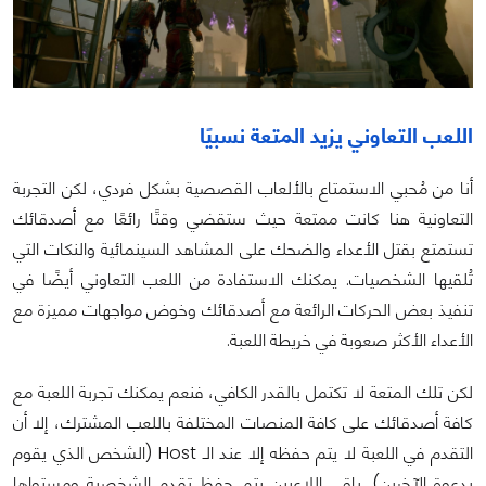
اللعب التعاوني يزيد المتعة نسبيًا
أنا من مُحبي الاستمتاع بالألعاب القصصية بشكل فردي، لكن التجربة
التعاونية هنا كانت ممتعة حيث ستقضي وقتًا رائعًا مع أصدقائك
تستمتع بقتل الأعداء والضحك على المشاهد السينمائية والنكات التي
تُلقيها الشخصيات. يمكنك الاستفادة من اللعب التعاوني أيضًا في
تنفيذ بعض الحركات الرائعة مع أصدقائك وخوض مواجهات مميزة مع
الأعداء الأكثر صعوبة في خريطة اللعبة.
لكن تلك المتعة لا تكتمل بالقدر الكافي، فنعم يمكنك تجربة اللعبة مع
كافة أصدقائك على كافة المنصات المختلفة باللعب المشترك، إلا أن
التقدم في اللعبة لا يتم حفظه إلا عند الـ Host (الشخص الذي يقوم
بدعوة الآخرين). باقي اللاعبين يتم حفظ تقدم الشخصية ومستواها