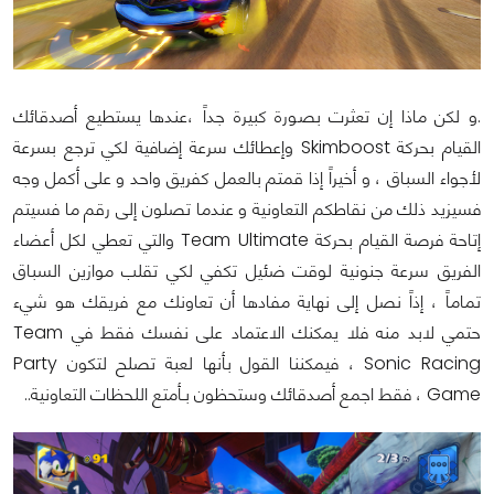
.و لكن ماذا إن تعثرت بصورة كبيرة جداً ،عندها يستطيع أصدقائك
القيام بحركة Skimboost وإعطائك سرعة إضافية لكي ترجع بسرعة
لأجواء السباق ، و أخيراً إذا قمتم بالعمل كفريق واحد و على أكمل وجه
فسيزيد ذلك من نقاطكم التعاونية و عندما تصلون إلى رقم ما فسيتم
إتاحة فرصة القيام بحركة Team Ultimate والتي تعطي لكل أعضاء
الفريق سرعة جنونية لوقت ضئيل تكفي لكي تقلب موازين السباق
تماماً ، إذاً نصل إلى نهاية مفادها أن تعاونك مع فريقك هو شيء
حتمي لابد منه فلا يمكنك الاعتماد على نفسك فقط في Team
Sonic Racing ، فيمكننا القول بأنها لعبة تصلح لتكون Party
Game ، فقط اجمع أصدقائك وستحظون بـأمتع اللحظات التعاونية..