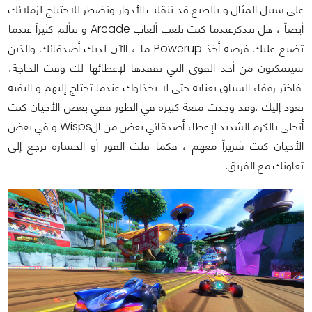
على سبيل المثال و بالطبع قد تنقلب الأدوار وتضطر للاحتياج لزملائك
أيضاً ، هل تتذكرعندما كنت تلعب ألعاب Arcade و تتألم كثيراً عندما
تضيع عليك فرصة أخذ Powerup ما ، الآن لديك أصدقائك والذين
سيتمكنون من أخذ القوى التي تفقدها لإعطائها لك وقت الحاجة،
فاختر رفقاء السباق بعناية حتى لا يخذلوك عندما تحتاج إليهم و البقية
تعود إليك .وقد وجدت متعة كبيرة في الطور ففي بعض الأحيان كنت
أتحلى بالكرم الشديد لإعطاء أصدقائي بعض من الWisps و في بعض
الأحيان كنت شريراً معهم ، فكما قلت الفوز أو الخسارة ترجع إلى
تعاونك مع الفريق.