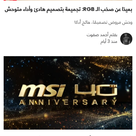
بعيدًا عن صخب الـ RGB: تجميعة بتصميم هادئ وأداء متوحش
وحش مروض تصميمًا، هائج أداءً!
بقلم أحمد صفوت
منذ 3 أيام