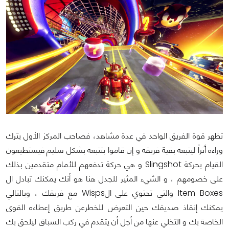
تظهر قوة الفريق الواحد في عدة مشاهد، فصاحب المركز الأول يترك
وراءه أثراً ليتبعه بقية فريقه و إن قاموا بتتبعه بشكل سليم فيستطيعون
القيام بحركة Slingshot و هي حركة تدفعهم للأمام متقدمين بذلك
على خصومهم ، و الشيء المثير للجدل هنا هو أنك يمكنك تبادل ال
Item Boxes والتي تحتوي على الWisps مع فريقك ، وبالتالي
يمكنك إنقاذ صديقك حين التعرض للخطرعن طريق إعطاءه القوى
الخاصة بك و التخلي عنها من أجل أن يتقدم في ركب السباق ليلحق بك