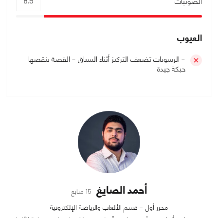
الصوتيات
8.5
العيوب
- الرسويات تضعف التركيز أثناء السباق - القصة ينقصها
حبكة جيدة
أحمد الصايغ
15 متابع
محرر أول - قسم الألعاب والرياضة الإلكترونية