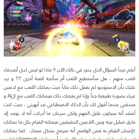
أعلم جيداً السؤال الذي يدور في بالك الآن !! ماذا لو ليس لدي أصدقاء
للعب منهم ، هل سأستطيع اللعب أم سأتجه للعبة أخرى ؟؟ و نرد
عليك بأن الاستوديو لم يغفل ذلك بتاتاً حيث يمكنك اللعب مع لاعبين
غرباء بصورة طبيعية جداً وإذا لم يعجبك ذلك فيمكنك اللعب مع الAI و
صدقني عندما أقول لك بأن الذكاء الاصطناعي قد أبهرني ، حيث كنت
أعتقد أنه سيكون قليل الفهم ولكن سرعان ما أدركت أنه لا يوجد إلا
فارق ضئيل بينه وبين اللاعبين الحقيقيين فيمكنه القيام بكل ما يمكنك
كإنسان القيام به فمن الواضح أنه مبرمج بشكل ممتاز،
كما يمكنك