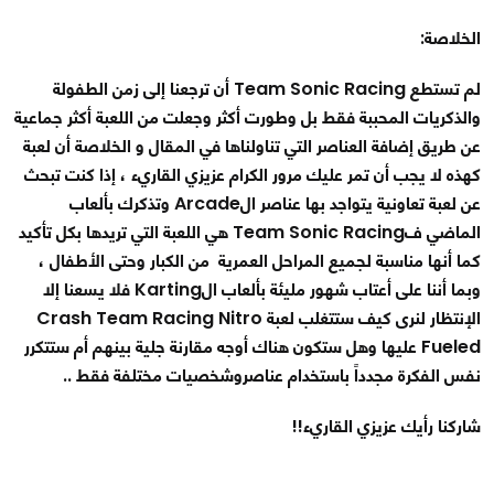
الخلاصة
:
لم تستطع Team Sonic Racing أن ترجعنا إلى زمن الطفولة
والذكريات المحببة فقط بل وطورت أكثر وجعلت من اللعبة أكثر جماعية
عن طريق إضافة العناصر التي تناولناها في المقال و الخلاصة أن لعبة
كهذه لا يجب أن تمر عليك مرور الكرام عزيزي القاريء ، إذا كنت تبحث
عن لعبة تعاونية يتواجد بها عناصر الArcade وتذكرك بألعاب
الماضي فTeam Sonic Racing هي اللعبة التي تريدها بكل تأكيد
كما أنها مناسبة لجميع المراحل العمرية من الكبار وحتى الأطفال ،
وبما أننا على أعتاب شهور مليئة بألعاب الKarting فلا يسعنا إلا
الإنتظار لنرى كيف ستتغلب لعبة Crash Team Racing Nitro
Fueled عليها وهل ستكون هناك أوجه مقارنة جلية بينهم أم ستتكرر
نفس الفكرة مجدداً باستخدام عناصروشخصيات مختلفة فقط ..
شاركنا رأيك عزيزي القاريء!!