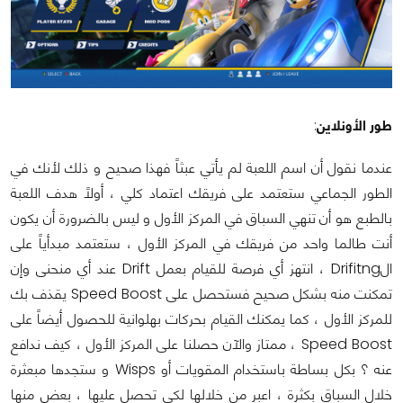
طور الأونلاين
:
عندما نقول أن اسم اللعبة لم يأتي عبثاً فهذا صحيح و ذلك لأنك في
الطور الجماعي ستعتمد على فريقك اعتماد كلي ، أولاً هدف اللعبة
بالطبع هو أن تنهي السباق في المركز الأول و ليس بالضرورة أن يكون
أنت طالما واحد من فريقك في المركز الأول ، ستعتمد مبدأياً على
الDrifitng ، انتهز أي فرصة للقيام بعمل Drift عند أي منحنى وإن
تمكنت منه بشكل صحيح فستحصل على Speed Boost يقذف بك
للمركز الأول ، كما يمكنك القيام بحركات بهلوانية للحصول أيضاً على
Speed Boost ، ممتاز والآن حصلنا على المركز الأول ، كيف ندافع
عنه ؟ بكل بساطة باستخدام المقويات أو Wisps و ستجدها مبعثرة
خلال السباق بكثرة ، اعبر من خلالها لكي تحصل عليها ، بعض منها