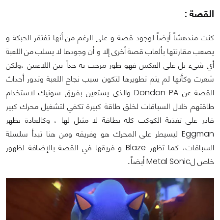
القصة
:
كنت مندهشاً أيضاً لوجود قصة و على الرغم من أنها تفتقر الحبكة و
يصعب مقارنتها بألعاب قصة أخرى إلا و أن وجودها لا يسلب من اللعبة
أي شيء بل على العكس فهو طور مرحب به جداً بين اللاعبين ،ولكن
شعرت وكأنها لم يتم تطويرها لتكون سبب نجاح اللعبة وتدور أحداث
القصة عن Dondon PA والذي يستعين بفريق سونيك لاستخدام
طاقتهم خلال السباقات لخلق طاقة كبيرة تكفي لتشغيل محرك كبير
قادر على تغذية الكوكب كله بطاقة لا مثيل لها ، وكالعادة يظهر
Eggman ليسيطر على المحرك هو وفريقه ومن هنا تبدأ سلسلة
السباقات، كما تظهر Blaze و فريقها في القصة بالإضافة لظهور
خاص لMetal Sonic أيضاً..