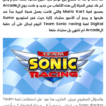
ثم عاد نبض الحياة إلى هذه الألعاب من جديد و عادت روح الArcade
بصدور لعبة Mario Kart والتي قامت بعمل ضجة كبيرة جداً عند
طرحها و يبدو أن الأمور ستزداد إثارة حيث فجر استوديو Sumo
Digital لعبة Team Sonic racing اليوم ليدلل على أن حقبة
الArcade لم تنتهي بل ستزداد متعة
..
والسؤال المطروح عزيزي القاريء هنا هو : هل استطاعت لعبة Team
Sonic Racing من إرجاعي شخصياً إلى مرحلة الطفولة ؟ سأختصر