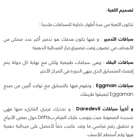
تصميم اللعبة
:
تتكون اللعبة من عدة أطوار داخلية للسباقات فلدينا :
سباقات التدمير
: و فيها يكون هدفك هو تدمير أكبر عدد ممكن من
الأهداف في غضون وقت قصيرلإحراز الميدالية الذهبية
سباقات البقاء
: وهي سباقات طبيعية ولكن مع نهاية كل جولة يتم
إقصاء المتسابق الذي ينهي الدورة في المركز الأخير
سباقات Eggman
: وتقوم فيها بالتسابق مع تواجد آليين من صنع
Eggaman ليعيقوا طريقك
و أخيراً سباقات Daredevil
: و نحذرك عزيزي القاريء منها فهي
شديدة الصعوبة حيث يتوجب عليك القيام بDrifts حول بعض الأبراج
و تحقيق رقم قياسي ما وقد عانيت حقاً لأحصل على ميدالية ذهبية
فيها ولم أستطع للأسف .