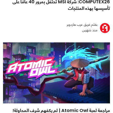
COMPUTEX26: شركة MSI تحتفل بمرور 40 عامًا على
تأسيسها بهذه المنتجات
بقلم فريق عرب هاردوير
منذ شهرين
مراجعة لعبة Atomic Owl | لم يكفهم شرف المحاولة!