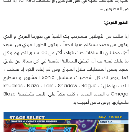
لعب إما سباقات عادية في طور الأونلاين أو سباقات Ranked إذا كنت
من المحترفين …
الطور الفردي
:
إذا مللت من الأونلاين فسترحب بك اللعبة في طورها الفردي و الذي
يتكون من قصة سنتكلم عنها لاحقاً ، يتكون الطور الفردي من سبعة
أجزاء ممتلئين بالسباقات حيث يتواجد أكثر من 100 سباق لتجربهم و كل
ما عليك فعله هو أن تحقق الميدالية الذهبية في كل سباق عن طريق
تنفيذ بعض المتطلبات خلال السباق ومن ثم إعادة الكرة إذ فشلت ،
كما يتوفر لك كل شخصيات مسلسل Sonic المشهور و تسطيع
اللعب بها مثل : knuckles ، Blaze ، Tails ، Shadow ، Rogue ،
Omega و العديد العديد ، كنت مكباً على اللعب بشخصية Blaze
فلسيارتها رونق خاص أعجبت به