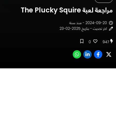
مراجعة لعبة The Plucky Squire
2024-09-20 - منذ سنة
اخر تحديث - بتاريخ 2025-02-23
0
947
جدول المحتوى
قصة وفكرة لعبة The Plucky Squire
تحية إلى فريق التطوير
أسلوب لعب The Plucky Squire