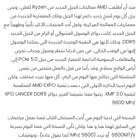
منذ أن أطلقت AMD معالجات الجيل الجديد من Ryzen للعلن، ونحن
نرى كُل يوم مُنتج جديد داعم لهذا الجيل وتلك المعمارية الجديدة من
معماريات المعالجة المركزية. ولعل أحد المنتجات الأكثر تأثيراً وظهوراً مع
الجيل الجديد كانت ذواكر الوصول العشوائي أو الرام من الجيل الجديد
DDR5. وذلك لأنها هي التقنية الوحيدة الجديدة التي يمكننا الوصول
إليها في الوقت الحالي، في حين لازلنا ننتظر وصول وحدات تخزين
والبطاقات الرسومية الداعمة للمعيار الجديد من جيل PCIe 5.0 إلى
أرض الواقع بسلام. وقد رأينا من قبل بالفعل منتجين من نفس
السلسلة التي نتكلم عنها اليوم من الرام، كُل منها بتردد مختلف. ولكن
اليوم لدينا الذاكرة الأولى التي دعمت تقنية AMD EXPO المنافسة
لتقنية XMP 3.0. رحبوا معنا بضيفنا العزيز ذواكر XPG LANCER DDR5
5600 Mhz.
النسخة التي لدينا اليوم هي أُخت النسختان اللتان قمنا بعمل مراجعات
في السابق لهما هنا و هنا. ولكن تأتى النسخة التي معنا اليوم بسرعة
5600MT/s أو تردد (5600 Mhz كما نقول عادة)، وتوقيتات