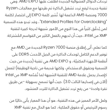
ترددات الذواكر العشوائية الجديدة أطلقت عليها AMD EXPO. وهي
تقنية جديدة لرفع تردد تشغيل الذاكرة تم طرحها مع معالجات Ryzen
7000 ومنصة AM5 الداعمة لها. تُشير كلمة EXPO إلى اختصار لكلمة
"Extended Profiles for Overclocking"، وقد تبدو هذه التسمية
لمن يُدقّق كثيراً في هذا النوع من الأمور شبيهة لدرجة كبيرة لتقنية
XMP من Intel، حيث أن لديهم بالفعل الكثير من القواسم المُشتركة.
كما نعلم، أتى إطلاق منصة Ryzen 7000 الجديدة من AMD مع
توفير الدعم الكامل لوحدات الذاكرة من الجيل الأحدث DDR5 على
أنظمة الأجهزة المكتبيّة، و AMD EXPO هي تقنية (جديدة من حيث
التسمية وحقوق الاستخدام، ولكنها قديمة من ناحية الوظيفة) لتعمل
كإصدار يحمل علامة AMD للتقنية الشبيهة لما تُقدّمه XMP من Intel
(الآن في إصدارها الثالث 3.0). حيث أنها تسمح بسهولة -عن طريق
نقرة واحدة- من رفع تردد تشغيل الذاكرة للتردد المنشود.
ولعل الأمر المميز في هذه التقنية، هو أن هذا المعيار يأتي خاليًا من
رسوم الترخيص أو حقوق الملكية، كما هو الحال مع تقنية XMP