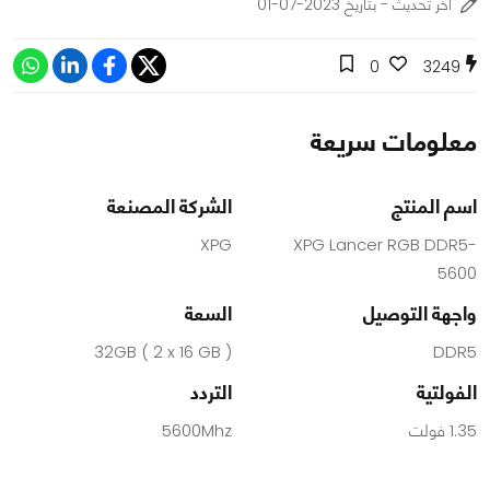
اخر تحديث - بتاريخ 2023-07-01
0
3249
معلومات سريعة
اسم المنتج
الشركة المصنعة
XPG
XPG Lancer RGB DDR5-
5600
واجهة التوصيل
السعة
32GB ( 2 x 16 GB )
DDR5
الفولتية
التردد
1.35 فولت
5600Mhz