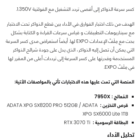
كسر سرعة الذواكر إلى أقصى تردد التشغيل مع الفولتية 1.350V.
الهدف من ذلك اختبار الفوارق في الأداء بين قطع الذواكر تحت الاختبار
مع سيناريوهات التطبيقات و قياس سرعات القراءة و الكتابة بشكل
بحت مع مِلَفّ الإعدادات EXPO لها. أيضاً استعراض مدى كسر السرعة
التي يمكن أن تصل إليه الذواكر، الذي يدل على جودة شرائح الذواكر
المستخدمة وقدرتها على كسر السرعة إلى ترددات أعلى من المقرر لها
في مِلَفّ EXPO.
المنصة التي تمت عليها هذه الاختبارات تأتي بالمواصفات الأتية:
المُعالج : 7950X
قرص التخزين :
ADATA XPG SX8200 PRO 512GB / ADATA
XPG SX6000 Lite 1TB
البطاقة الرسومية :
RTX 3070 Ti
تحليل الأداء