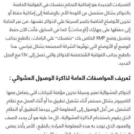
التعديلات الجديدة هو إمكانية التحكم بنفسك في الفولتية الخاصة
بالذواكر بشكل منفصل عن اللوحة الأم. بالإضافة إلى إمكانية حفظ أو
تخزين الأوضاع الخاصة بكسر السرعة علي الذواكر نفسها، من غير الحاجة
إلى حفظها على جهازك (الإعدادت) كما في السابق. فأنت الآن حفظ
وتعديل وضع XMP الخاص بك -بنفسك- علي الرامات، بالطبع بجانب
الوضع أو الأوضاع التي توفّرها الشركة المصنعه بشكل قياسي. هذا
بالطبع بجانب الفولتية المُنخفضة للذواكر والتي تصل إلى 1.1v مع الجيل
الجديد.
تعريف المواصفات العامة لذاكرة الوصول العشوائي :
الذواكر العشوائية تعتبر وسيلة تخزين مؤقتة للبيانات التي يتعامل معها
الكمبيوتر بشكل مستمر أثناء تشغيل تطبيق ما أو أثناء العمل مع نظام
التشغيل. من أجل الوصول إلى المعلومة التي يريدها التطبيق أو النظام
الذي يقوم باستخدام الذاكرة العشوائية، كل ما عليه هو أن يحدد الصف
والعمود الذي توجد به هذه المعلومة المرادة. بالطبع، الأمر يأخذ بعض