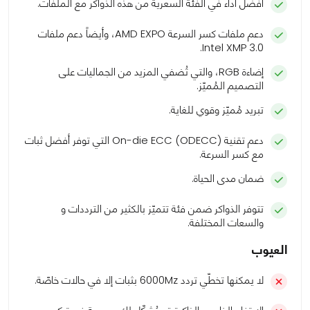
أفضل أداء في الفئة السعرية من هذه الذواكر مع الملفات.
دعم ملفات كسر السرعة AMD EXPO، وأيضاً دعم ملفات
Intel XMP 3.0.
إضاءة RGB، والتي تُضفي المزيد من الجماليات على
التصميم المُميّز.
تبريد مُميّز وقوي للغاية.
دعم تقنية On-die ECC (ODECC) التي توفر أفضل ثبات
مع كسر السرعة.
ضمان مدى الحياة.
تتوفر الذواكر ضمن فئة تتميّز بالكثير من الترددات و
والسعات المختلفة.
العيوب
لا يمكنها تخطّي تردد 6000Mz بثبات إلا في حالات خاصّة.