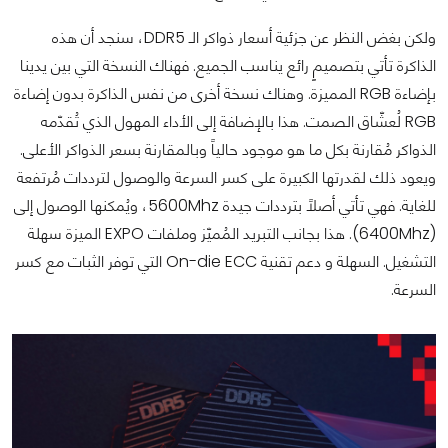
ولكن بغض النظر عن جزئية أسعار ذواكر الـ DDR5، سنجد أن هذه
الذاكرة تأتي بتصميمٍ رائع يناسب الجميع. فهناك النسخة التي بين يدينا
بإضاءة RGB المميزة. وهناك نسخة أخرى من نفس الذاكرة بدون إضاءة
RGB لُعشّاق الصمت. هذا بالإضافة إلى الأداء المهول الذي تُقدّمه
الذواكر مُقارنة بكل ما هو موجود حالياً وبالمقارنة بسعر الذواكر الأعلى.
ويعود ذلك لقدرتها الكبيرة على كسر السرعة والوصول لترددات مُرتفعة
للغاية. فهي تأتي أصلاً بترددات جيدة 5600Mhz، ويُمكنها الوصول إلى
(6400Mhz). هذا بجانب التبريد المُميّز وملفات EXPO الميزة سهلة
التشغيل. السهلة و دعم تقنية On-die ECC التي توفر الثبات مع كسر
السرعة.