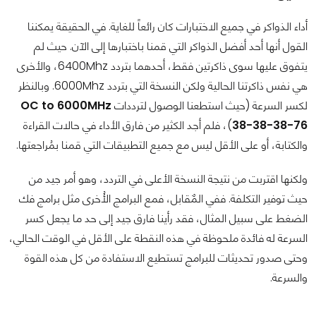
أداء الذواكر في جميع الاختبارات كان رائعاً للغاية. في الحقيقة يمكننا
القول أنها أحد أفضل الذواكر التي قمنا باختبارها إلى الآن. حيث لم
يتفوق عليها سوى ذاكرتين فقط، أحدهما بتردد 6400Mhz، والأخرى
هي نفس ذاكرتنا الحالية ولكن النسخة التي بتردد 6000Mhz. وبالنظر
لكسر السرعة (حيث استطعنا الوصول لترددات
OC to 6000MHz
38-38-38-76
)، فلم أجد الكثير من فارق الأداء في حالات القراءة
والكتابة، أو على الأقل ليس مع جميع التطبيقات التي قمنا بمُراجعتها.
ولكنها اقتربت من نتيجة النسخة الأعلى في التردد، وهو أمر جيد من
حيث توفير التكلفة. ففي المٌقابل، فمع البرامج الأُخرى مثل برامج فك
الضغط على سبيل المثال، فقد رأينا فارق جيد إلى حد ما يجعل كسر
السرعة له فائدة ملحوظة في هذه النقطة على الأقل في الوقت الحالي،
وحتى صدور تحديثات للبرامج تستطيع الاستفادة من كل هذه القوة
والسرعة.