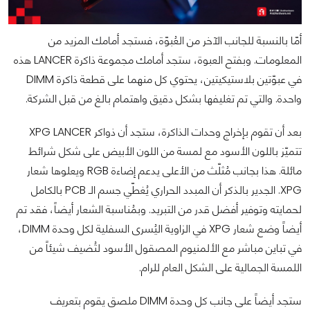
أمّا بالنسبة للجانب الآخر من العُبوّة، فستجد أمامك المزيد من
المعلومات. وبفتح العبوة، ستجد أمامك مجموعة ذاكرة LANCER هذه
في عبوّتين بلاستيكيتين، يحتوي كل منهما على قطعة ذاكرة DIMM
واحدة. والتي تم تغليفها بشكل دقيق واهتمام بالغ من قبل الشركة.
بعد أن تقوم بإخراج وحدات الذاكرة، ستجد أن ذواكر XPG LANCER
تتميّز باللون الأسود مع لمسة من اللون الأبيض على شكل شرائط
مائلة. هذا بجانب مُثلّث من الأعلى يدعم إضاءة RGB ويعلوها شعار
XPG. الجدير بالذكر أن المبدد الحراري يُغطّي جسم الـ PCB بالكامل
لحمايته وتوفير أفضل قدر من التبريد. وبمُناسبة الشعار أيضاً، فقد تم
أيضاً وضع شعار XPG في الزاوية اليُسرى السفلية لكل وحدة DIMM،
في تباين مباشر مع الألمنيوم المصقول الأسود لتُضيف شيئاً من
اللمسة الجمالية على الشكل العام للرام.
ستجد أيضاً على جانب كل وحدة DIMM ملصق يقوم بتعريف