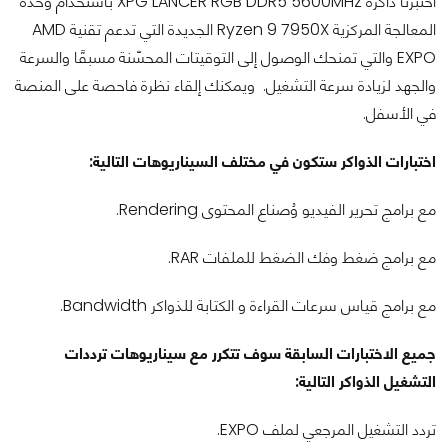
اختبرنا ذاكرة XPG LANCER RGB DDR5 5600MHz باستخدام وحدة
المعالجة المركزية Ryzen 9 7950X الجديدة التي تدعم تقنية AMD
EXPO والتي تمنحك الوصول إلى التوقيتات المحسّنة مسبقًا والسرعة
والجهد لزيادة سرعة التشغيل. ويمكنك إلقاء نظرة فاحصة على المنصة
في الأسفل.
اختبارات الذواكر ستكون في مختلف السيناريوهات التالية:
مع برامج تحرير الفيديو وُصناع المحتوى Rendering.
مع برامج ضغط وفك الضغط للملفات RAR.
مع برامج قياس سرعات القراءة و الكتابة للذواكر Bandwidth.
جميع الاختبارات السابقة سوف تتكرر مع سيناريوهات ترددات
التشغيل الذواكر التالية:
تردد التشغيل المرجعي لملف EXPO.