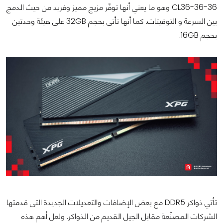
CL36-36-36 وهو ما يعني أنها توفّر مزيج مميز وفريد من حيث الدمج
بين السرعة و التوقيتات. كما أنها تأتى بحجم 32GB على هيئة وحدتين
بحجم 16GB.
تأتي ذواكر DDR5 مع بعض الإضافات والتعديلات الجديدة التى قدمتها
الشركات المصنّعة مقابل الجيل القديم من الذواكر. ولعل أهم هذه