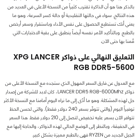
بالذكر هنا هو أن الذاكرة تقترب كثيراً من النسخة الأعلى في العديد من
هذه النتائج. سواء في حالتها التقليدية أو حالة كسر السرعة، وهو ما
يعني أنك تستطيع الحصول على نفس الأداء وباستقرار وسعر أرخص
بالطبع. وبالتأكيد الأمر نفسه أيضاً ينطبق على بقية الاختبارات التي
قُمنا بها حتى الآن.
التعليق النهائي على ذواكر XPG LANCER
RGB DDR5-5600
مع العدول عن فارق السعر المهول الذي ستجده مع النسخة الأعلى من
ذواكر LANCER DDR5 RGB-6000Mhz، كان لابد للشركة من إصدار
حل لهذه المشكلة. وهو ما أدّى إلى ما نراه اليوم أمامنا مع النسخة الأكثر
توفيراً اليوم (والتي تتوفّر بسعر 240 دولار فقط). والتي لحسن الحظ
تتوافر الآن بسعر عليه تخفيض لتصل إلى 210 دولار فقط. هذا السعر
في الحقيقة، وبالنظر إلى الوضع الحالي لهذه الذواكر، والحاجة إليها مع
الجيل الجديد من RYZEN فهي بالطبع مميزة بشكل كبير.