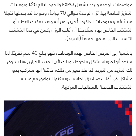
مواصفات الوحدة وتردد تشغيل EXPO والجهد البالغ 1.25 وتوقيتات
التعزيز الخاصة بها. تزن الوحدة حوالي 70 جراماً، وهو ما قد يجعلها ثقيلة
قليلاً مُقارنة بوحدات الذاكرة الأُخرى، غير أنه وبعد تفكيك الغطاء أو
المُشتت الخاص بها، سنُلاحظ أن أغلب الوزن يكمن في هذا المُشتت
للأسباب التي نعلمها جميعاً (التبريد).
بالنسبة إلى العرض الخاص بهذه الوحدات، فهو يبلغ 40 ملم تقريبًا. لذا
ستجد أنها طويلة بشكل ملحوظ، وذلك لأن المبدد الحراري هنا سيوفر
لك المزيد من التبريد. لذا فلا ضير من ذلك، خاصّة أنها ستركب بدون
مشاكل في أغلب صناديق الحاسب ويمكنها التوافق مع غالبية
المُشتتات الخاصة بالمعالجات المركزية.