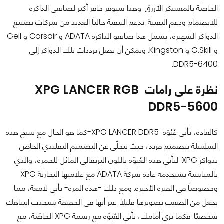
الخاصة بالمعسكر الأزرق. وهذا سيوفر حافز أكبر لصانعي الذاكرة
للانضمام ودعم التقنية. تدعم التنقية حالياً العديد من شركات تصنيع
الذواكر الشهيرة، يشمل هذا صانعو الذاكرة ADATA و Corsair و Geil
و G.Skill و Kingston. ويمكن أن تصل ترددات تلك الذواكر إلى
DDR5-6400.
نظرة على رامات XPG LANCER RGB
DDR5-5600
كالعادة، تأتي عُبْوَة XPG LANCER DDR5-كما هو الحال مع نسخ هذه
السلسلة بتصميم فريد، حيث تتخلّى عن التصميم التقليدي الخاص
بذواكر XPG. لتأتي هذه العُبوّة باللون البرتقالي المائل للحمرة، والذي
بالمناسبة تستخدمه عادة شركة ADATA مع علامتها التجارية XPG
وخصوصاً في الفترة الأخيرة. ومع ذلك -هذه المرة- تأتي لامعة، مما
يجعل من الصعب تصويرها قليلاً. غير أنها في الحقيقة ستجذب انتباهك
شخصيًا. فكما ترى أمامك، تأتي العُبوّة مع رسمة XPG الخاصّة، مع