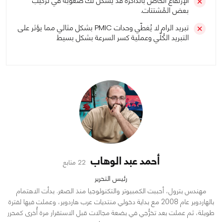
الإرتفاع الخاص بالذاكرة قد يُشكّل لك صعوبة في تركيب
بعض المُشتتات.
تبريد الرام لا يُغطّي وحدات PMIC بشكل مثالي مما يؤثر على
التبريد الكُلّي وعملية كسر السرعة بشكل بسيط
أحمد عبد الوهاب
22 متابع
رئيس التحرير
مهندس بترول، أحببت الكمبيوتر والتكنولوجيا منذ الصغر. بدأت الاهتمام
بالهاردوير عام 2008 مع بداية دخولي منتديات عرب هاردوير، وعملت فيها لفترة
طويلة، ثم عملت بعد تخرُّجي في بضعة مجالات قبل الاستقرار مرة أُخرى كمحرر