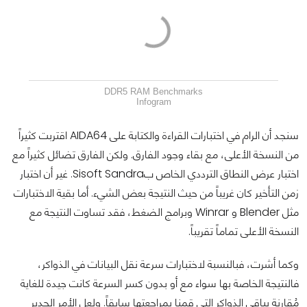
DDR5 RAM Benchmarks
Infogram
سنجد أن الرام في اختبارات القراءة والكتابة على AIDA64 اقتربت كثيراً
من النسخة الأعلى، مع بقاء وجود الفارق. ولكن الفارق تضائل كثيراً مع
اختبار عرض النطاق الترددي الخاص بSisoft Sandra. غير أن اختبار
زمن التأخير كان غريباً من حيث النتيجة بعض الشيء. أما بقية الاختبارات
مثل Blender و Winrar وبرامج الضغط، فقد تساوت النتيجة مع
النسخة الأعلى تماماً تقريباً.
وكما أشرت، فبالنسبة لاختبارات سرعة نقل البيانات في الذواكر،
فالنتيجة الخاصة بها سواء مع أو بدون كسر السرعة كانت جيدة للغاية
مُقارنة بباقي الذواكر التي قمنا بمراجعتها سابقاً. ولعل الأمر الجدير