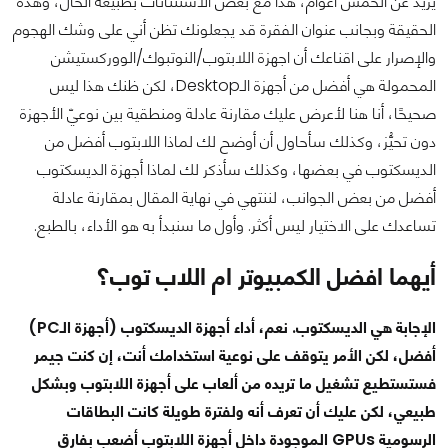
يزيد عن الخمس أعوام، هذا مع بعض الاستثنائات بطبيعة الحال، وهذه
الحقيقة وبجانب عنوان الفقرة قد يجعلونك تظن أني على وشك الهجوم
والإصرار على اقناعك أن اجهزة اللابتوب/النوتبوك/الووركستيشن
المحمولة هي أفضل من أجهزة الـDesktop، لكن ظنك هذا ليس
صحيحًا، أنا هنا لأعرض عليك مقارنة عادلة ومنطقية بين نوعيّ الأجهزة
دون تحيُّز، وكذلك سأحاول أن أوضح لك لماذا اللابتوب أفضل من
الديسكتوب في بعضها، وكذلك سأذكر لك لماذا أجهزة الديسكتوب
أفضل من بعض الجوانب، لننتهي في نهاية المقال بمقارنة عادلة
تساعدك على الاختيار ليس أكثر. وأول ما سنبدأ به هو الأداء، بالطبع.
أيهما افضل الكمبيوتر ام اللاب توب؟
الإجابة هي الديسكتوب. نعم، أداء أجهزة الديسكتوب (أجهزة الـPC)
أفضل، لكن الأمر يتوقف على نوعية استخدامك أنت، إن كنت جيمر
فستستطيع تشغيل ما تريده من ألعاب على أجهزة اللابتوب وبشكل
طبيعي، لكن عليك أن تعرف أنه ولفترة طويلة كانت البطاقات
الرسومية GPUs الموجودة داخل أجهزة اللابتوب أضعب بفارق