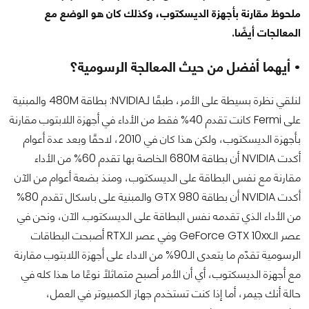
ملحوظ مقارنة بأجهزة الديسكتوب، وكذلك كان هو الوضع مع
المعالجات أيضًا.
• أيهما أفضل من حيث المعالجة الرسومية؟
لنلقي نظرة بسيطة على الأمر، طبقًا لـNVIDIA: بطاقة 480M والمبنية
على Fermi كانت تقدم 40% فقط من الأداء في أجهزة اللابتوب مقارنة
بأجهزة الديسكتوب، ولكن هذا كان في 2010، لاحقًا وبعد عدة أعوام
أكدت NVIDIA أن بطاقة 680M الخاصة بها تقدم 60% من الأداء
مقارنة مع نفس البطاقة على الديسكتوب، ومنذ بضعة أعوام من الآن
أكدت NVIDIA أن بطاقة GTX 980 والمبنية على باسكال تقدم 80%
من الأداء الذي تقدمه نفس البطاقة على الديسكتوب. الآن، ونحن في
عصر الـGeForce GTX 10xx وفي عصر الـRTX أصبحت البطاقات
الرسومية تقدّم ما يتعدى الـ90% من الاداء على أجهزة اللابتوب مقارنة
مع أجهزة الديسكتوب، أي أن الأمر أصبح متماثلًا نوعًا ما هذا كله في
حالة أنك جيمر، أما إذا كنت تستخدم جهاز الكمبيوتر في العمل،