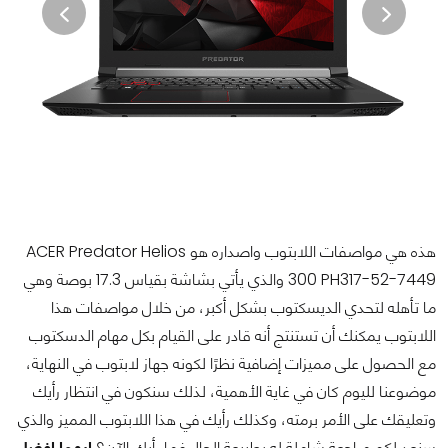
هذه هي مواصفات اللابتوب واصداره هو ACER Predator Helios
300 PH317-52-7449 والذي يأتي بشاشة بقياس 17.3 بوصة وهي
ما تأهله لتحدي الديسكتوب بشكل أكبر، من خلال مواصفات هذا
اللابتوب يمكنك أن تستنتج أنه قادر على القيام بكل مهام الدسكتوب
مع الحصول على مميزات إضافية نظرًا لكونه جهاز لابتوب في النهاية،
موضوعنا لليوم كان في غاية الأهمية، لذلك سنكون في انتظار رأيك
وتعليقك على الأمر برمته، وكذلك رأيك في هذا اللابتوب المميز والذي
سنعد لكم مراجعة شاملة له بطبيعة الحال.فما رأيك الآن؟
ايهما افضل