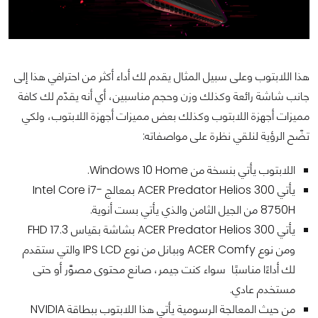
هذا اللابتوب وعلى سبيل المثال يقدم لك أداء أكثر من احترافي هذا إلى
جانب شاشة رائعة وكذلك وزن وحجم مناسبين، أي أنه يقدّم لك كافة
مميزات أجهزة اللابتوب وكذلك بعض مميزات أجهزة اللابتوب، ولكي
تضّح الرؤية لنلقي نظرة على مواصفاته:
اللابتوب يأتي بنسخة من Windows 10 Home.
يأتي ACER Predator Helios 300 بمعالج Intel Core i7-
8750H من الجيل الثامن والذي يأتي بست أنوية.
يأتي ACER Predator Helios 300 بشاشة بقياس 17.3 FHD
ومن نوع ACER Comfy وببانل من نوع IPS LCD والتي ستقدم
لك أداءًا مناسبًا سواء كنت جيمر، صانع محتوى مصوَّر أو حتى
مستخدم عادي.
من حيث المعالجة الرسومية يأتي هذا اللابتوب ببطاقة NVIDIA