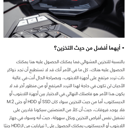
• أيهما أفضل من حيث التخزين؟
بالنسبة للتخزين العشوائي فما يمكنك الحصول عليه هنا يمكنك
الحصول عليه هناك، كل ما في الأمر أنك قد لا تستطيع أن تجد ذواكر
ذات تردد مرتفع على أجهزة اللابتوب، وبصراحة الحال أنت في غالية
الأحيان لن تكون في حاجة لهذا التردد المرتفع أو من منظور آخر قد لا
يكون هذا الأمر هو فاصلك النهائي في الاختيار بين أجهزة اللابتوب أو
الديسكتوب. أما من حيث التخزين سواء كان SSD أو HDD أو حتى M.2
فلا يوجد فروقات، حيث أن كلًا من المنصتين سيكونا قادرين على
تشغيل نفس أقراص التخزين وبكل سهولة، حيث أنه وسواء في جهاز
اللابتوب أو الديسكتوب يمكنك الحصول على 1 تيرابايت من الـHDD جنبًا