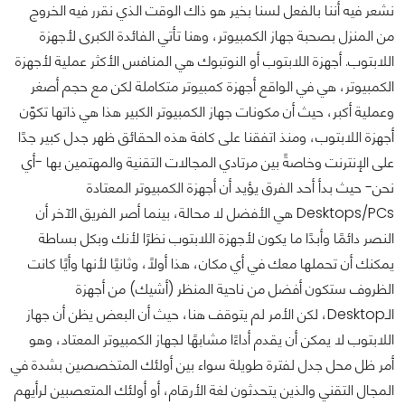
نشعر فيه أننا بالفعل لسنا بخير هو ذاك الوقت الذي نقرر فيه الخروج
من المنزل بصحبة جهاز الكمبيوتر، وهنا تأتي الفائدة الكبرى لأجهزة
اللابتوب. أجهزة اللابتوب أو النوتبوك هي المنافس الأكثر عملية لأجهزة
الكمبيوتر، هي في الواقع أجهزة كمبيوتر متكاملة لكن مع حجم أصغر
وعملية أكبر، حيث أن مكونات جهاز الكمبيوتر الكبير هذا هي ذاتها تكوّن
أجهزة اللابتوب، ومنذ اتفقنا على كافة هذه الحقائق ظهر جدل كبير جدًا
على الإنترنت وخاصةً بين مرتادي المجالات التقنية والمهتمين بها -أي
نحن- حيث بدأ أحد الفرق يؤيد أن أجهزة الكمبيوتر المعتادة
Desktops/PCs هي الأفضل لا محالة، بينما أصر الفريق الآخر أن
النصر دائمًا وأبدًا ما يكون لأجهزة اللابتوب نظرًا لأنك وبكل بساطة
يمكنك أن تحملها معك في أي مكان، هذا أولًا، وثانيًا لأنها وأيًا كانت
الظروف ستكون أفضل من ناحية المنظر (أشيك) من أجهزة
الـDesktop، لكن الأمر لم يتوقف هنا، حيث أن البعض يظن أن جهاز
اللابتوب لا يمكن أن يقدم أداءًا مشابهًا لجهاز الكمبيوتر المعتاد، وهو
أمر ظل محل جدل لفترة طويلة سواء بين أولئك المتخصصين بشدة في
المجال التقني والذين يتحدثون لغة الأرقام، أو أولئك المتعصبين لرأيهم