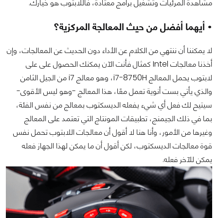
مشاهدة المرئيات وتشغيل برامج معتادة، فاللابتوب هو خيارك.
• أيهما أفضل من حيث المعالجة المركزية؟
لا يمكننا أن ننتهي من الكلام عن الأداء دون الحديث عن المعالجات، وإن
أخذنا معالجات Intel كمثال فأنت الآن يمكنك الحصول على على
لابتوب يحمل المعالج i7-8750H، وهو معالج i7 من الجيل الثامن
والذي يأتي بست أنوية تعمل معًا، هذا المعالج -وهو ليس الأقوى-
سيتيح لك فعل أي شيء يفعله الديسكتوب بمعالج من نفس الفئة،
بما في ذلك الجيمنج، تطبيقات المونتاج التي تعتمد على المعالج
وغيرها من الأمور، وأنا هنا لا أقول أن معالجات اللابتوب تحمل نفس
قوة معالجات الديسكتوب، لكن أقول أن ما يمكن لهذا الجهاز فعله
يمكن للآخر فعله.