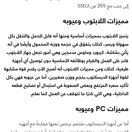
إلى جنب مع 265 من الـSSD.
مميزات اللابتوب وعيوبه
يتميز اللابتوب بمميزات أساسية ومنها أنه قابل للحمل والتنقل بكل
سهولة ويسر، كذلك يتفوّق في حجمه ووزنه المحمول وأيضًا في أنه
يأتي بشاشة، كيبورد وماوس مدمجين وهي أمور تجعل جهاز اللابتوب
قادر على العمل والقيام بوظائفه الأساسية دون توصيل أي أجهزة
طرفية، كذلك ومن مميزات اللابتوب أنه أصبح الآن يقدم قوة مشابهة
لقوة أجهزة الديسكتوب بحجم ووزن صغيرين، أما عن عيوبه فهي بكل
تأكيد سعره المرتفع وبعض الصعوبة في استبدال أو تصليح قطعه
الداخلية، وهي التي نادرًا ما تتوقف عن العمل كما نعلم.
مميزات PC وعيوبه
أما عن أجهزة الديسكتوب فتتميز برخص ثمنها مقارنةً مع أجهزة
اللابتوب وايضًا بسهولة فكها وتغيير مكوناتها، أما عيوبها فهي ذاتها