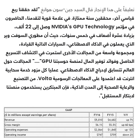
تعليقاً على هذا الإنجاز قال السيد جين-سون هوانغ
"لقد حققنا ربع
قياسي آخر، محققين سنة ممتازة. في علامة قوية لتقدمنا، الحاضرون
في مؤتمر NVIDIA's GPU Technology وصل إلى 22 ألف،
بزيادة عشرة أضعاف في خمس سنوات، حيث أن مطوري السوفت وير
الذي يعملون في الذكاء الاصطناعي، السيارات الذاتية القيادة،
ومجموعة واسعة من المجالات الأخرى استمرت في اكتشاف التسريع
الحاصل وفوائد توفير المال لمنصة حوسبتنا GPU"...." المجالات حول
العالم تتسابق لإدراج الذكاء الاصطناعي. عمليا كل مزود خدمة سحابية
انترنت قد اعتمدوا على المعالجات الرسومية Volta. من التصنيع
والرعاية الصحية إلى المدن الذكية، فإن المبتكرين يستخدمون منصتنا
لابتكار المستقبل".