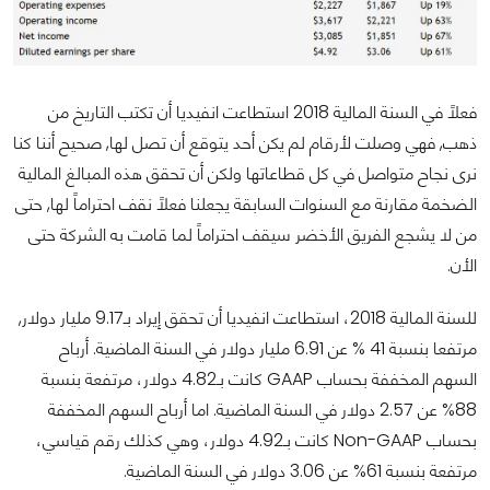
فعلاً في السنة المالية 2018 استطاعت انفيديا أن تكتب التاريخ من
ذهب, فهي وصلت لأرقام لم يكن أحد يتوقع أن تصل لها, صحيح أننا كنا
نرى نجاح متواصل في كل قطاعاتها ولكن أن تحقق هذه المبالغ المالية
الضخمة مقارنة مع السنوات السابقة يجعلنا فعلاً نقف احتراماً لها, حتى
من لا يشجع الفريق الأخضر سيقف احتراماً لما قامت به الشركة حتى
الأن.
للسنة المالية 2018، استطاعت انفيديا أن تحقق إيراد بـ9.17 مليار دولار,
مرتفعا بنسبة 41 % عن 6.91 مليار دولار في السنة الماضية. أرباح
السهم المخففة بحساب GAAP كانت بـ4.82 دولار، مرتفعة بنسبة
88% عن 2.57 دولار في السنة الماضية. اما أرباح السهم المخففة
بحساب Non-GAAP كانت بـ4.92 دولار، وهي كذلك رقم قياسي،
مرتفعة بنسبة 61% عن 3.06 دولار في السنة الماضية.