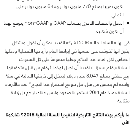
تكون تقريبا بمبلغ 770 مليون دولار و645 مليون دولار على
التوالي.
الدخل والنفقات الأخرى بحساب GAAP و non-GAAP يتوقع لهما
أن تكون شكلية.
في نهاية السنة المالية 2018 لشركة انفيديا يمكن أن نقول وبشكل
يقين أنها تفوقت على نفسها في إيرادها العام وأرباحها الفصلية ودخلها
الصافي لكل العام. هذا النتائج جعلها متفوقة على كل السنوات
السابقة, فلم يسبق لانفيديا أن تصل لهذه الأرقام من قبل, فتحقيقها
ربح صافي بمبلغ 3.047 مليار دولار ليدخل إلى خزينتها المالية في سنة
واحدة لم يتحقق من قبل. هل نتوقع استمرار هذا النجاح؟ نعم فالأرقام
السابقة منذ عام 2014 تستمر بالصعود وليس هناك تراجع بل زيادة
متتالية.
ما رأيكم بهذه النتائج التاريخية لانفيديا للسنة المالية 2018؟ شاركونا
الأن