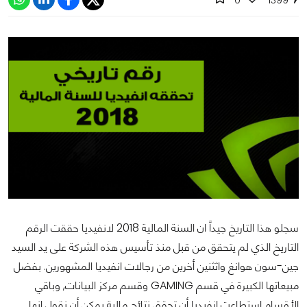
سجلو هذا التاريخ جيداً ان السنة المالية 2018 لانفيديا حققت الرقم
التاريخ الذي لم يتحقق من قبل منذ تأسيس هذه الشركة على يد السيد
جين-سون هوانغ واثثنين أخرين من رجالات انفيديا المشهورين. بفضل
مبيعاتها الكبيرة في قسم GAMING وقسم مركز البيانات, وباقي
الأقسام استطاعت انفيديا أن تحقق نتائج مالية يمكن أن نقول انها