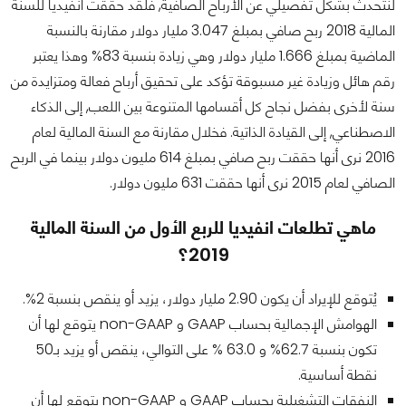
لنتحدث بشكل تفصيلي عن الأرباح الصافية, فلقد حققت انفيديا للسنة
المالية 2018 ربح صافي بمبلغ 3.047 مليار دولار مقارنة بالنسبة
الماضية بمبلغ 1.666 مليار دولار وهي زيادة بنسبة 83% وهذا يعتبر
رقم هائل وزيادة غير مسبوقة تؤكد على تحقيق أرباح فعالة ومتزايدة من
سنة لأخرى بفضل نجاح كل أقسامها المتنوعة بين اللعب, إلى الذكاء
الاصطناعي, إلى القيادة الذاتية. فخلال مقارنة مع السنة المالية لعام
2016 نرى أنها حققت ربح صافي بمبلغ 614 مليون دولار بينما في الربح
الصافي لعام 2015 نرى أنها حققت 631 مليون دولار.
ماهي تطلعات انفيديا للربع الأول من السنة المالية
2019؟
يُتوقع للإيراد أن يكون 2.90 مليار دولار، يزيد أو ينقص بنسبة 2%.
الهوامش الإجمالية بحساب GAAP و non-GAAP يتوقع لها أن
تكون بنسبة 62.7% و 63.0 % على التوالي، ينقص أو يزيد بـ50
نقطة أساسية.
النفقات التشغيلية بحساب GAAP و non-GAAP يتوقع لها أن