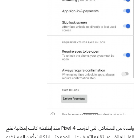
واحدة من المشاكل التي لازمت Pixel 4 منذ إطلاقه كانت إمكانية فتح
قفل الهاتف عبر تقنية التعرف على الوجه حتى إذا كانت أعين المستخدم