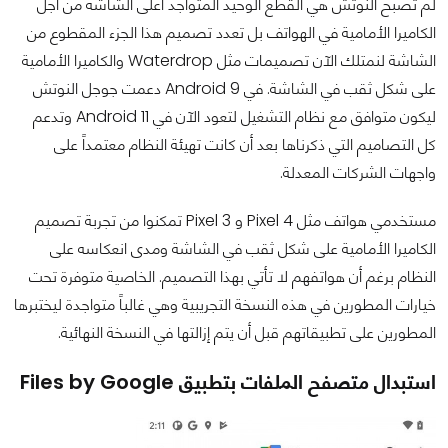
لم تصبح النوتش هي القطع الوحيد المتواجد أعلى الشاشة من أجل
الكاميرا الأمامية في الهواتف بل تعدد تصميم هذا الجزء المقطوع من
الشاشة لنمتلك الآن تصميمات مثل Waterdrop والكاميرا الأمامية
على شكل ثقب في الشاشة. في Android 9 دعمت جوجل النوتش
ليكون متوافق مع نظام التشغيل لتعود الآن في Android 11 وتدعم
كل التصاميم التي ذكرناها بعد أن كانت تهيئة النظام معتمداً على
واجهات الشركات المعدلة.
مستخدمي هواتف مثل Pixel 4 و Pixel 3 تمكنوا من تجربة تصميم
الكاميرا الأمامية على شكل ثقب في الشاشة ومدى انعكاسه على
النظام برغم أن هواتفهم لا تأتي بهذا التصميم. الخاصية متوفرة تحت
خيارات المطورين في هذه النسخة التجريبية وهي غالباً متواجدة ليختبرها
المطورين على تطبيقاتهم قبل أن يتم إزالتها في النسخة النهائية.
استبدال متصفح الملفات بتطبيق Files by Google