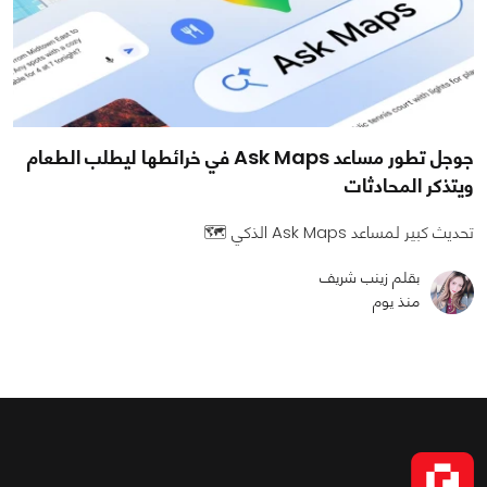
جوجل تطور مساعد Ask Maps في خرائطها ليطلب الطعام
ويتذكر المحادثات
تحديث كبير لمساعد Ask Maps الذكي 🗺️
بقلم زينب شريف
منذ يوم